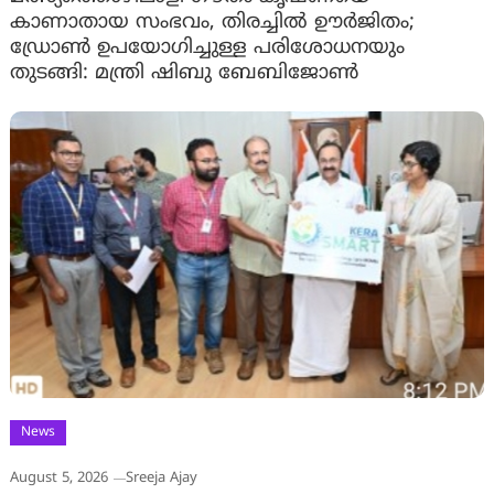
കാണാതായ സംഭവം, തിരച്ചിൽ ഊർജിതം;
ഡ്രോണ്‍ ഉപയോഗിച്ചുള്ള പരിശോധനയും
തുടങ്ങി: മന്ത്രി ഷിബു ബേബിജോണ്‍
News
August 5, 2026
Sreeja Ajay