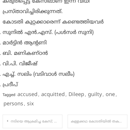
കരുതപ്പെട്ട കേസിലാണ് ഇന്ന് വിധി
പ്രസ്താവിച്ചിരിക്കുന്നത്.
കോടതി കുറ്റക്കാരെന്ന് കണ്ടെത്തിയവർ
സുനില്‍ എന്‍.എസ്. (പള്‍സര്‍ സുനി)
മാര്‍ട്ടിന്‍ ആന്റണി
ബി. മണികണ്ഠന്‍
വി.പി. വിജീഷ്
എച്ച്. സലിം (വടിവാള്‍ സലീം)
പ്രദീപ്
accused
acquitted
Dileep
guilty
one
Tagged
,
,
,
,
,
persons
six
,
Post
നടിയെ ആക്രമിച്ച കേസ്; ദിലീപിനെ വെറുതെ വിട്ടു, ഒന്നു മുതൽ ആറ് വരെയുള്ള പ്രതികൾ കുറ്റക്കാർ
കള്ളക്കഥ കോടതിയിൽ തകർന്നു’; കേസിൽ നടന്ന യഥാർത്ഥ ഗൂഢാലോചന തനിക്കെതിരെയാണെന്ന് ദിലീപ്, മഞ്ജു വാര്യരുടെ പേരെടുത്ത് പറഞ്ഞും പരമാര്‍ശം
navigation