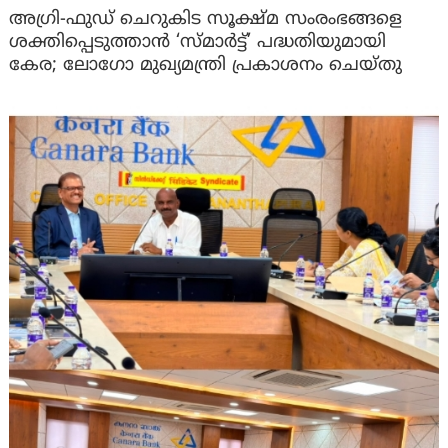
അഗ്രി-ഫുഡ് ചെറുകിട സൂക്ഷ്മ സംരംഭങ്ങളെ
ശക്തിപ്പെടുത്താന്‍ ‘സ്മാര്‍ട്ട്’ പദ്ധതിയുമായി
കേര; ലോഗോ മുഖ്യമന്ത്രി പ്രകാശനം ചെയ്തു