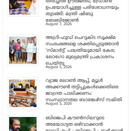
തിരച്ചിൽ ഊർജിതം; ഡ്രോണ്‍
ഉപയോഗിച്ചുള്ള പരിശോധനയും
തുടങ്ങി: മന്ത്രി ഷിബു
ബേബിജോണ്‍
August 7, 2026
അഗ്രി-ഫുഡ് ചെറുകിട സൂക്ഷ്മ
സംരംഭങ്ങളെ ശക്തിപ്പെടുത്താന്‍
‘സ്മാര്‍ട്ട്’ പദ്ധതിയുമായി കേര;
ലോഗോ മുഖ്യമന്ത്രി പ്രകാശനം
ചെയ്തു
August 5, 2026
വ്യാജ ലോൺ ആപ്പ്, മ്യൂൾ
അക്കൗണ്ട് തട്ടിപ്പുകൾക്കെതിരെ
ജാ​ഗ്രത പാലിക്കണം:
സംസ്ഥാനതല ബാങ്കേഴ്സ് സമിതി
August 5, 2026
ബിജെപി കൗൺസിലറുടെ
അയോഗ്യത ഒഴിവാക്കാൻ