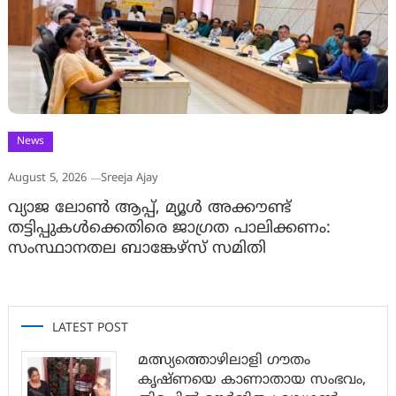
News
August 5, 2026
Sreeja Ajay
വ്യാജ ലോൺ ആപ്പ്, മ്യൂൾ അക്കൗണ്ട്
തട്ടിപ്പുകൾക്കെതിരെ ജാ​ഗ്രത പാലിക്കണം:
സംസ്ഥാനതല ബാങ്കേഴ്സ് സമിതി
LATEST POST
മത്സ്യത്തൊഴിലാളി ഗൗതം
കൃഷ്ണയെ കാണാതായ സംഭവം,