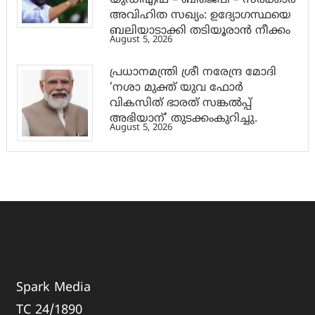
യുഡിഎഫ് – ബിജെപി – സർക്കാർ
അവിഹിത സഖ്യം: ഉദ്യോഗസ്ഥയെ
ബലിയാടാക്കി തടിയൂരാൻ നീക്കം
August 5, 2026
പ്രധാനമന്ത്രി ശ്രീ നരേന്ദ്ര മോദി
‘നശാ മുക്ത് യുവ ഫോർ
വികസിത് ഭാരത് സങ്കൽപ്പ്
അഭിയാന്’ തുടക്കംകുറിച്ചു.
August 5, 2026
Spark Media
TC 24/1890