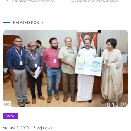
കിഴക്കൻ അഫ്ഗാനിസ്ഥാനിൽ വൻ ഭൂകമ്പം; 600 ൽ അധികം പേർ കൊല്ലപ്പെട്ടു, ആയിരത്തോളം പേർക്ക് പരുക്കേറ്റു
പ്രശസ്ത വൈല്‍ഡ് ലൈഫ് ഫോട്ടോഗ്രാഫര്‍ വസുധ ചക്രവര്‍ത്തിയെ സൗപർണികാ നദിയിൽ മരിച്ച നിലയിൽ കണ്ടെത്തി.
navigation
RELATED POSTS
News
August 5, 2026
Sreeja Ajay