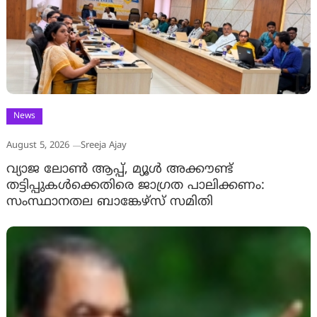
News
August 5, 2026
Sreeja Ajay
വ്യാജ ലോൺ ആപ്പ്, മ്യൂൾ അക്കൗണ്ട്
തട്ടിപ്പുകൾക്കെതിരെ ജാ​ഗ്രത പാലിക്കണം:
സംസ്ഥാനതല ബാങ്കേഴ്സ് സമിതി