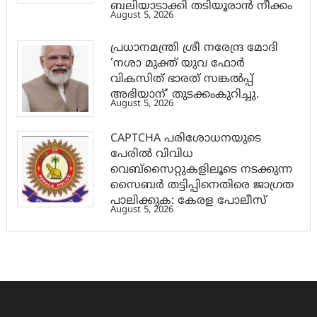
ബലിയാടാക്കി തടിയൂരാൻ നീക്കം
August 5, 2026
പ്രധാനമന്ത്രി ശ്രീ നരേന്ദ്ര മോദി
‘നശാ മുക്ത് യുവ ഫോർ
വികസിത് ഭാരത് സങ്കൽപ്പ്
അഭിയാന്’ തുടക്കംകുറിച്ചു.
August 5, 2026
CAPTCHA പരിശോധനയുടെ
പേരില്‍ വിവിധ
വെബ്സൈറ്റുകളിലൂടെ നടക്കുന്ന
സൈബര്‍ തട്ടിപ്പിനെതിരെ ജാഗ്രത
പാലിക്കുക: കേരള പോലീസ്
August 5, 2026