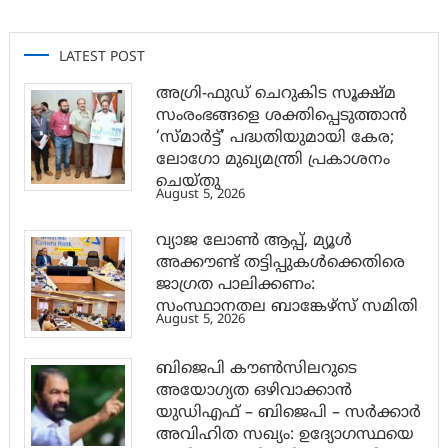
LATEST POST
അഗ്രി-ഫുഡ് ചെറുകിട സൂക്ഷ്മ
സംരംഭങ്ങളെ ശക്തിപ്പെടുത്താന്‍
‘സ്മാര്‍ട്ട്’ പദ്ധതിയുമായി കേര;
ലോഗോ മുഖ്യമന്ത്രി പ്രകാശനം
ചെയ്തു
August 5, 2026
വ്യാജ ലോൺ ആപ്പ്, മ്യൂൾ
അക്കൗണ്ട് തട്ടിപ്പുകൾക്കെതിരെ
ജാ​ഗ്രത പാലിക്കണം:
സംസ്ഥാനതല ബാങ്കേഴ്സ് സമിതി
August 5, 2026
ബിജെപി കൗൺസിലറുടെ
അയോഗ്യത ഒഴിവാക്കാൻ
യുഡിഎഫ് – ബിജെപി – സർക്കാർ
അവിഹിത സഖ്യം: ഉദ്യോഗസ്ഥയെ