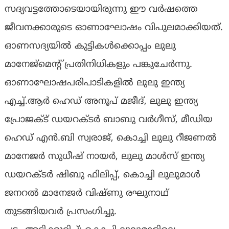
സദ്യവട്ടത്തോടെയായിരുന്നു ഈ വർഷത്തെ
ജീവനക്കാരുടെ ഓണാഘോഷം വിപുലമാക്കിയത്.
ഓണസദ്യയിൽ കുട്ടികൾക്കൊപ്പം ലുലു
മാനേജ്മെന്റ് പ്രതിനിധികളും പങ്കുചേർന്നു.
ഓണാഘോഷപരിപാടികളിൽ ലുലു ഇന്ത്യ
എച്ച്.ആർ ഹെഡ് അനൂപ് മജീദ്, ലുലു ഇന്ത്യ
പ്രോജക്ട് ഡയറക്ടർ ബാബു വർ​ഗീസ്, മീഡിയ ​
ഹെഡ് എൻ.ബി സ്വരാജ്, കൊച്ചി ലുലു റീജണൽ
മാനേജർ സുധീഷ് നായർ, ലുലു മാൾസ് ഇന്ത്യ
ഡയറക്ടർ ഷിബു ഫിലിപ്പ്, കൊച്ചി ലുലുമാൾ
ജനറൽ മാനേജർ വിഷ്ണു രഘുനാഥ്
തുടങ്ങിയവർ പ്രസം​ഗിച്ചു.