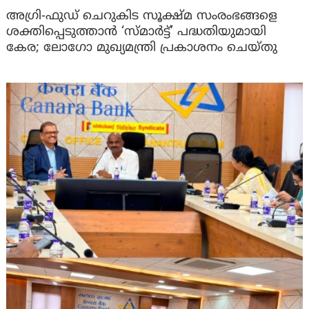
അഗ്രി-ഫുഡ് ചെറുകിട സൂക്ഷ്മ സംരംഭങ്ങളെ
ശക്തിപ്പെടുത്താന്‍ ‘സ്മാര്‍ട്ട്’ പദ്ധതിയുമായി
കേര; ലോഗോ മുഖ്യമന്ത്രി പ്രകാശനം ചെയ്തു