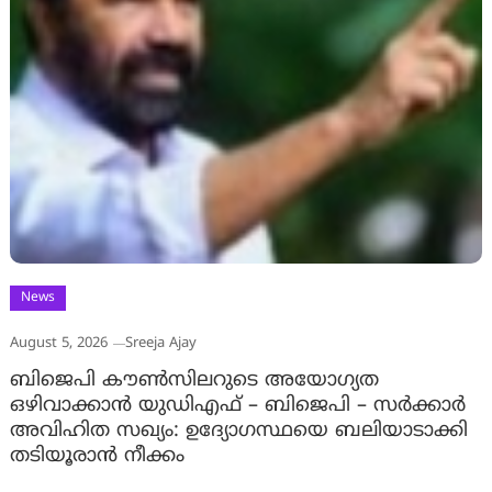
News
August 5, 2026
Sreeja Ajay
ബിജെപി കൗൺസിലറുടെ അയോഗ്യത
ഒഴിവാക്കാൻ യുഡിഎഫ് – ബിജെപി – സർക്കാർ
അവിഹിത സഖ്യം: ഉദ്യോഗസ്ഥയെ ബലിയാടാക്കി
തടിയൂരാൻ നീക്കം