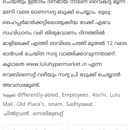
ചെയ്തും ഉത്രാടം ദിനമായ നാലിന് വൈകിട്ട് മൂന്ന്
മണി വരെ ഓണസദ്യ ബുക്ക് ചെയ്യാം. ലുലു
ഹൈപ്പർമാർക്കറ്റിലൊരുക്കിയ ടേക്ക് എവേ
സംവിധാനം വഴി തിരുവോണം ദിനത്തിൽ
മാളിലേക്ക് എത്തി രാവിലെ പത്ത് മുതൽ 12 വരെ
ഓർഡർ ചെയ്ത സദ്യ വാങ്ങിക്കാവുന്നതാണ്.
കൂടാതെ www.luluhypermarket.in എന്ന
വെബ്സൈറ്റ് വഴിയും സ​ദ്യ പ്രി ബുക്ക് ചെയ്യാൻ
അവസരമുണ്ട്.
differently-abled
Employees
Kochi
Lulu
Tagged
,
,
,
Mall
Old Place's
onam
Sadhyawat
,
,
,
,
ചിൽഡ്രൻ
സെലിബ്രേറ്റ്
,
Post