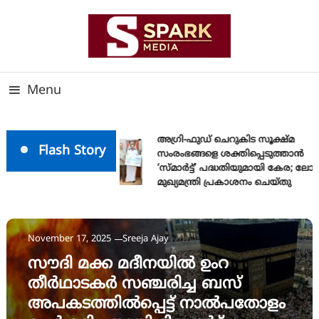
Skip
To
Content
സത്യത്തിന്റെ ജ്വാല വാർത്തയുടെ ലക്ഷ്യം
SPARK MEDIA
Menu
അഗ്രി-ഫുഡ് ചെറുകിട സൂക്ഷ്മ
Flash Story
സംരംഭങ്ങളെ ശക്തിപ്പെടുത്താന്‍
‘സ്മാര്‍ട്ട്’ പദ്ധതിയുമായി കേര; ലോ
മുഖ്യമന്ത്രി പ്രകാശനം ചെയ്തു
News
November 17, 2025
Sreeja Ajay
സൗദി മക്ക മദീനയിൽ ഉംറ
തീർഥാടകർ സഞ്ചരിച്ച ബസ്
അപകടത്തിൽപ്പെട്ട് നാൽപതോളം