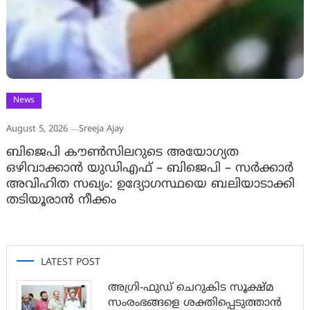
News
August 5, 2026
Sreeja Ajay
ബിജെപി കൗൺസിലറുടെ അയോഗ്യത
ഒഴിവാക്കാൻ യുഡിഎഫ് – ബിജെപി – സർക്കാർ
അവിഹിത സഖ്യം: ഉദ്യോഗസ്ഥയെ ബലിയാടാക്കി
തടിയൂരാൻ നീക്കം
LATEST POST
അഗ്രി-ഫുഡ് ചെറുകിട സൂക്ഷ്മ
സംരംഭങ്ങളെ ശക്തിപ്പെടുത്താന്‍