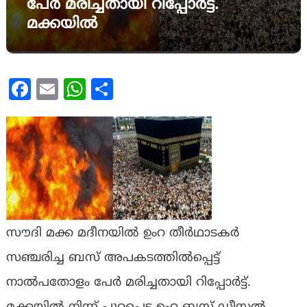
പേർ മരിച്ചതായി റിപ്പോർട്ട്.
മക്കയിൽ
Facebook
Email
WhatsApp
Share
സൗദി മക്ക മദീനയിൽ ഉംറ തീർഥാടകർ
സഞ്ചരിച്ച ബസ് അപകടത്തിൽപ്പെട്ട്
നാൽപതോളം പേർ മരിച്ചതായി റിപ്പോർട്ട്.