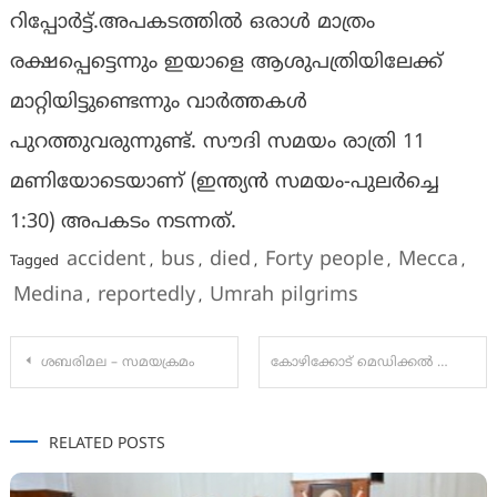
റിപ്പോർട്ട്.അപകടത്തിൽ ഒരാൾ മാത്രം
രക്ഷപ്പെട്ടെന്നും ഇയാളെ ആശുപത്രിയിലേക്ക്
മാറ്റിയിട്ടുണ്ടെന്നും വാർത്തകൾ
പുറത്തുവരുന്നുണ്ട്. സൗദി സമയം രാത്രി 11
മണിയോടെയാണ് (ഇന്ത്യന്‍ സമയം-പുലര്‍ച്ചെ
1:30) അപകടം നടന്നത്.
accident
bus
died
Forty people
Mecca
Tagged
,
,
,
,
,
Medina
reportedly
Umrah pilgrims
,
,
Post
ശബരിമല – സമയക്രമം
കോഴിക്കോട് മെഡിക്കൽ കോളജിലെ ഡോക്ടറുടെ മുഖത്തടിച്ചതിന് യുവതി അറസ്റ്റിൽ
navigation
RELATED POSTS