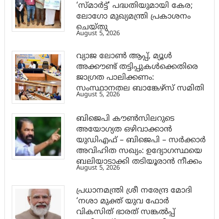
‘സ്മാര്‍ട്ട്’ പദ്ധതിയുമായി കേര;
ലോഗോ മുഖ്യമന്ത്രി പ്രകാശനം
ചെയ്തു
August 5, 2026
വ്യാജ ലോൺ ആപ്പ്, മ്യൂൾ
അക്കൗണ്ട് തട്ടിപ്പുകൾക്കെതിരെ
ജാ​ഗ്രത പാലിക്കണം:
സംസ്ഥാനതല ബാങ്കേഴ്സ് സമിതി
August 5, 2026
ബിജെപി കൗൺസിലറുടെ
അയോഗ്യത ഒഴിവാക്കാൻ
യുഡിഎഫ് – ബിജെപി – സർക്കാർ
അവിഹിത സഖ്യം: ഉദ്യോഗസ്ഥയെ
ബലിയാടാക്കി തടിയൂരാൻ നീക്കം
August 5, 2026
പ്രധാനമന്ത്രി ശ്രീ നരേന്ദ്ര മോദി
‘നശാ മുക്ത് യുവ ഫോർ
വികസിത് ഭാരത് സങ്കൽപ്പ്