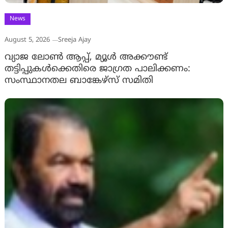
News
August 5, 2026
Sreeja Ajay
വ്യാജ ലോൺ ആപ്പ്, മ്യൂൾ അക്കൗണ്ട്
തട്ടിപ്പുകൾക്കെതിരെ ജാ​ഗ്രത പാലിക്കണം:
സംസ്ഥാനതല ബാങ്കേഴ്സ് സമിതി