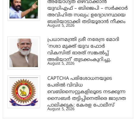
അയോഗ്യത ഒഴിവാക്കാൻ
യുഡിഎഫ് – ബിജെപി – സർക്കാർ
അവിഹിത സഖ്യം: ഉദ്യോഗസ്ഥയെ
ബലിയാടാക്കി തടിയൂരാൻ നീക്കം
August 5, 2026
പ്രധാനമന്ത്രി ശ്രീ നരേന്ദ്ര മോദി
‘നശാ മുക്ത് യുവ ഫോർ
വികസിത് ഭാരത് സങ്കൽപ്പ്
അഭിയാന്’ തുടക്കംകുറിച്ചു.
August 5, 2026
CAPTCHA പരിശോധനയുടെ
പേരില്‍ വിവിധ
വെബ്സൈറ്റുകളിലൂടെ നടക്കുന്ന
സൈബര്‍ തട്ടിപ്പിനെതിരെ ജാഗ്രത
പാലിക്കുക: കേരള പോലീസ്
August 5, 2026