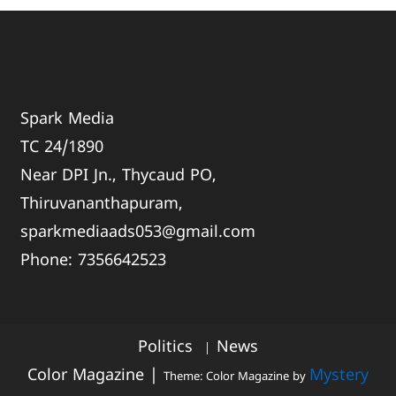
Spark Media
TC 24/1890
Near DPI Jn., Thycaud PO,
Thiruvananthapuram,
sparkmediaads053@gmail.com
Phone:
735664
2523
Politics
News
Color Magazine
|
Mystery
Theme: Color Magazine by