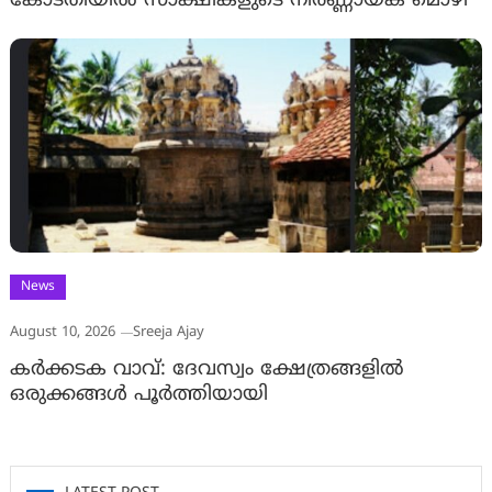
കോടതിയിൽ സാക്ഷികളുടെ നിർണ്ണായക മൊഴി
News
August 10, 2026
Sreeja Ajay
കർക്കടക വാവ്: ദേവസ്വം ക്ഷേത്രങ്ങളിൽ
ഒരുക്കങ്ങൾ പൂർത്തിയായി