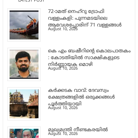
LATEST POST
72-ാമത് നെഹ്‌റു ട്രോഫി
വള്ളംകളി: പുന്നമടയിലെ
ആവേശപ്പോരിന് 71 വള്ളങ്ങള്‍
August 10, 2026
കെ എം ബഷീറിന്റെ കൊലപാതകം
: കോടതിയിൽ സാക്ഷികളുടെ
നിർണ്ണായക മൊഴി
August 10, 2026
കർക്കടക വാവ്: ദേവസ്വം
ക്ഷേത്രങ്ങളിൽ ഒരുക്കങ്ങൾ
പൂർത്തിയായി
August 10, 2026
മുഖ്യമന്ത്രി നീണ്ടകരയിൽ
August 10, 2026