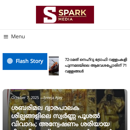
Skip
To
Content
സത്യത്തിന്റെ ജ്വാല വാർത്തയുടെ ലക്ഷ്യം
SPARK MEDIA
Menu
72-ാമത് നെഹ്‌റു ട്രോഫി വള്ളംകളി:
Flash Story
പുന്നമടയിലെ ആവേശപ്പോരിന് 71
വള്ളങ്ങള്‍
News
October 7, 2025
Sreeja Ajay
ശബരിമല ദ്വാരപാലക
ശില്പങ്ങളിലെ സ്വര്‍ണ്ണ പൂശല്‍
വിവാദം; അന്വേഷണം ശരിയായ