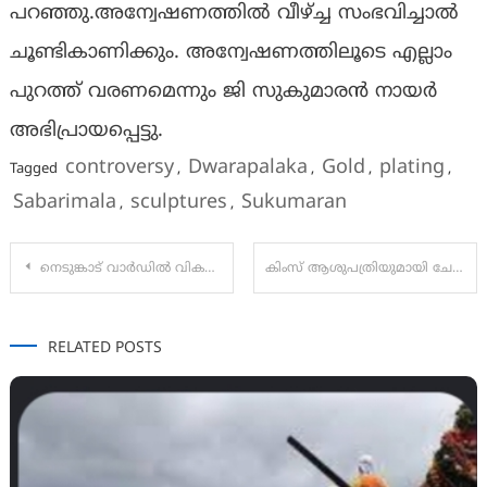
പറഞ്ഞു.അന്വേഷണത്തില്‍ വീഴ്ച്ച സംഭവിച്ചാല്‍
ചൂണ്ടികാണിക്കും. അന്വേഷണത്തിലൂടെ എല്ലാം
പുറത്ത് വരണമെന്നും ജി സുകുമാരന്‍ നായര്‍
അഭിപ്രായപ്പെട്ടു.
controversy
Dwarapalaka
Gold
plating
Tagged
,
,
,
,
Sabarimala
sculptures
Sukumaran
,
,
Post
നെടുങ്കാട് വാർഡിൽ വികസനത്തിൻ്റെ ശംഖ്നാദം !!
കിംസ് ആശുപത്രിയുമായി ചേർന്ന് സ്ത്രീകൾക്കായി സൗജന്യ അർബുദ ബോധവത്കരണ ക്യാമ്പയിനൊരുക്കി തിരുവനന്തപുരം കൊമ്പൻസ്
navigation
RELATED POSTS