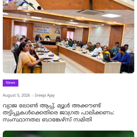
News
August 5, 2026
Sreeja Ajay
വ്യാജ ലോൺ ആപ്പ്, മ്യൂൾ അക്കൗണ്ട്
തട്ടിപ്പുകൾക്കെതിരെ ജാ​ഗ്രത പാലിക്കണം:
സംസ്ഥാനതല ബാങ്കേഴ്സ് സമിതി