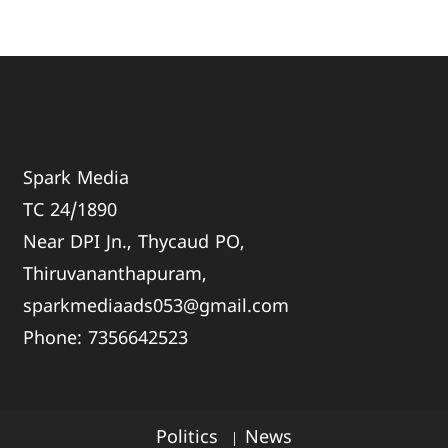
Spark Media
TC 24/1890
Near DPI Jn., Thycaud PO,
Thiruvananthapuram,
sparkmediaads053@gmail.com
Phone:
735664
2523
Politics
News