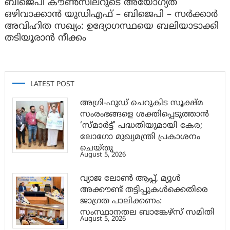
ബിജെപി കൗൺസിലറുടെ അയോഗ്യത
ഒഴിവാക്കാൻ യുഡിഎഫ് – ബിജെപി – സർക്കാർ
അവിഹിത സഖ്യം: ഉദ്യോഗസ്ഥയെ ബലിയാടാക്കി
തടിയൂരാൻ നീക്കം
LATEST POST
അഗ്രി-ഫുഡ് ചെറുകിട സൂക്ഷ്മ
സംരംഭങ്ങളെ ശക്തിപ്പെടുത്താന്‍
‘സ്മാര്‍ട്ട്’ പദ്ധതിയുമായി കേര;
ലോഗോ മുഖ്യമന്ത്രി പ്രകാശനം
ചെയ്തു
August 5, 2026
വ്യാജ ലോൺ ആപ്പ്, മ്യൂൾ
അക്കൗണ്ട് തട്ടിപ്പുകൾക്കെതിരെ
ജാ​ഗ്രത പാലിക്കണം:
സംസ്ഥാനതല ബാങ്കേഴ്സ് സമിതി
August 5, 2026