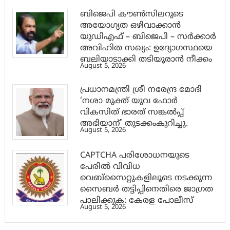
ബിജെപി കൗൺസിലറുടെ
അയോഗ്യത ഒഴിവാക്കാൻ
യുഡിഎഫ് – ബിജെപി – സർക്കാർ
അവിഹിത സഖ്യം: ഉദ്യോഗസ്ഥയെ
ബലിയാടാക്കി തടിയൂരാൻ നീക്കം
August 5, 2026
പ്രധാനമന്ത്രി ശ്രീ നരേന്ദ്ര മോദി
‘നശാ മുക്ത് യുവ ഫോർ
വികസിത് ഭാരത് സങ്കൽപ്പ്
അഭിയാന്’ തുടക്കംകുറിച്ചു.
August 5, 2026
CAPTCHA പരിശോധനയുടെ
പേരില്‍ വിവിധ
വെബ്സൈറ്റുകളിലൂടെ നടക്കുന്ന
സൈബര്‍ തട്ടിപ്പിനെതിരെ ജാഗ്രത
പാലിക്കുക: കേരള പോലീസ്
August 5, 2026