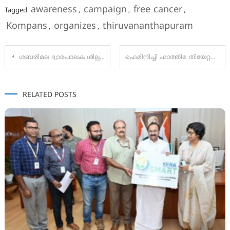
awareness
campaign
free cancer
Tagged
,
,
,
Kompans
organizes
thiruvananthapuram
,
,
Post
ശബരിമല ദ്വാരപാലക ശില്പങ്ങളിലെ സ്വര്‍ണ്ണ പൂശല്‍ വിവാദം; അന്വേഷണം ശരിയായ ദിശയിലെന്ന് സുകുമാരന്‍ നായര്‍
ഫെമിനിച്ചി ഫാത്തിമ തിയേറ്ററുകളിലേക്ക്; പുതിയ ട്രെയിലർ എത്തി
navigation
RELATED POSTS