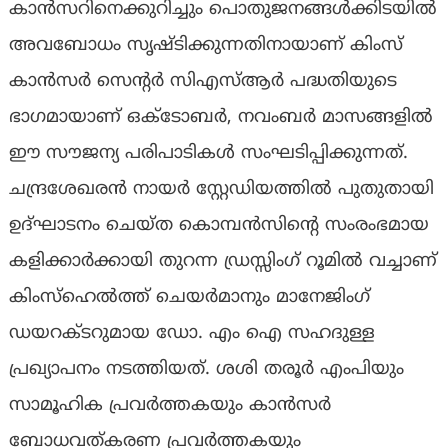
കാൻസറിനെക്കുറിച്ചും പൊതുജനങ്ങൾക്കിടയിൽ
അവബോധം സൃഷ്ടിക്കുന്നതിനായാണ്‌ കിംസ്
കാൻസർ സെൻ്റർ സിഎസ്ആർ പദ്ധതിയുടെ
ഭാഗമായാണ് ഒക്ടോബർ, നവംബർ മാസങ്ങളിൽ
ഈ സൗജന്യ പരിപാടികൾ സംഘടിപ്പിക്കുന്നത്.
ചന്ദ്രശേഖരൻ നായർ സ്റ്റേഡിയത്തിൽ പുതുതായി
ഉദ്ഘാടനം ചെയ്ത കൊമ്പൻസിൻ്റെ സംരംഭമായ
കളിക്കാർക്കായി തുറന്ന ഡ്രസ്സിംഗ് റൂമിൽ വച്ചാണ്
കിംസ്ഹെൽത്ത് ചെയർമാനും മാനേജിംഗ്
ഡയറക്ടറുമായ ഡോ. എം ഐ സഹദുള്ള
പ്രഖ്യാപനം നടത്തിയത്. ശശി തരൂർ എംപിയും
സാമൂഹിക പ്രവർത്തകയും കാൻസർ
ബോധവത്കരണ പ്രവർത്തകയും