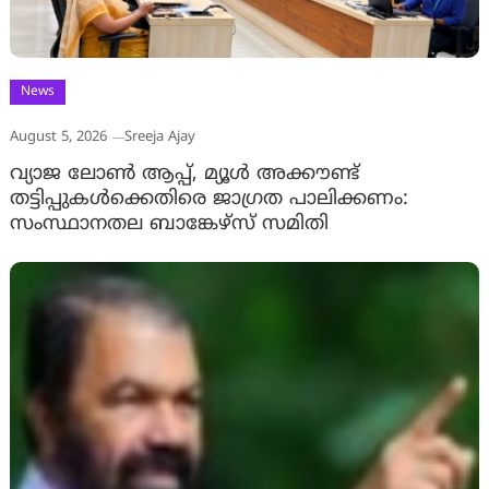
News
August 5, 2026
Sreeja Ajay
വ്യാജ ലോൺ ആപ്പ്, മ്യൂൾ അക്കൗണ്ട്
തട്ടിപ്പുകൾക്കെതിരെ ജാ​ഗ്രത പാലിക്കണം:
സംസ്ഥാനതല ബാങ്കേഴ്സ് സമിതി