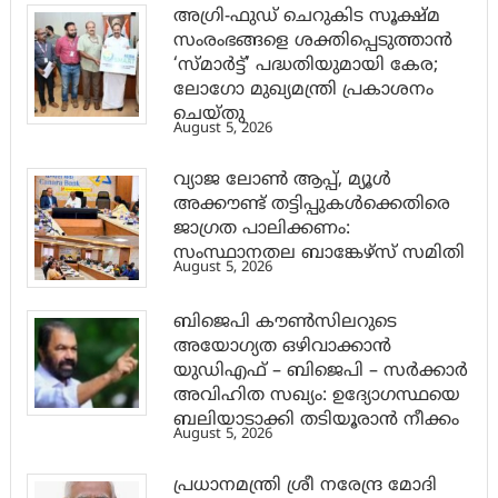
അഗ്രി-ഫുഡ് ചെറുകിട സൂക്ഷ്മ
സംരംഭങ്ങളെ ശക്തിപ്പെടുത്താന്‍
‘സ്മാര്‍ട്ട്’ പദ്ധതിയുമായി കേര;
ലോഗോ മുഖ്യമന്ത്രി പ്രകാശനം
ചെയ്തു
August 5, 2026
വ്യാജ ലോൺ ആപ്പ്, മ്യൂൾ
അക്കൗണ്ട് തട്ടിപ്പുകൾക്കെതിരെ
ജാ​ഗ്രത പാലിക്കണം:
സംസ്ഥാനതല ബാങ്കേഴ്സ് സമിതി
August 5, 2026
ബിജെപി കൗൺസിലറുടെ
അയോഗ്യത ഒഴിവാക്കാൻ
യുഡിഎഫ് – ബിജെപി – സർക്കാർ
അവിഹിത സഖ്യം: ഉദ്യോഗസ്ഥയെ
ബലിയാടാക്കി തടിയൂരാൻ നീക്കം
August 5, 2026
പ്രധാനമന്ത്രി ശ്രീ നരേന്ദ്ര മോദി