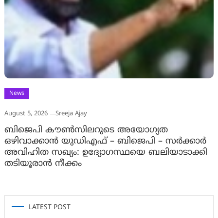
News
August 5, 2026
Sreeja Ajay
ബിജെപി കൗൺസിലറുടെ അയോഗ്യത
ഒഴിവാക്കാൻ യുഡിഎഫ് – ബിജെപി – സർക്കാർ
അവിഹിത സഖ്യം: ഉദ്യോഗസ്ഥയെ ബലിയാടാക്കി
തടിയൂരാൻ നീക്കം
LATEST POST