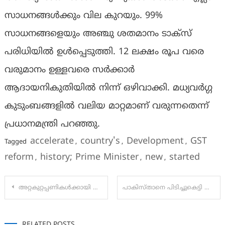
സാധനങ്ങൾക്കും വില കുറയും. 99%
സാധനങ്ങളെയും അഞ്ചു ശതമാനം ടാക്സ്
പരിധിയിൽ ഉൾപ്പെടുത്തി. 12 ലക്ഷം രൂപ വരെ
വരുമാനം ഉള്ളവരെ സർക്കാർ
ആദായനികുതിയിൽ നിന്ന് ഒഴിവാക്കി. മധ്യവർഗ്ഗ
കുടുംബങ്ങളിൽ വലിയ മാറ്റമാണ് വരുന്നതെന്ന്
പ്രധാനമന്ത്രി പറഞ്ഞു.
accelerate
country's
Development
GST
Tagged
,
,
,
reform
history; Prime Minister
new
started
,
,
,
Post
അറ്റകുറ്റപ്പണികൾക്കായി സന്നിധാനത്ത് നിന്ന് കൊണ്ടുപോയ ദ്വാരപാലക ശിൽപ്പത്തിന്റെ സ്വർണപ്പാളികൾ തിരിച്ചെത്തിച്ചു
പാകിസ്താനെ പിടിച്ചുകെട്ടി ഇന്ത്യ; ജയിക്കാൻ വേണ്ടത് 172 റൺസ്
navigation
RELATED POSTS