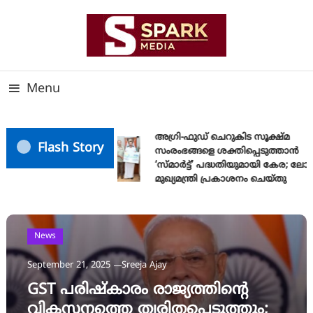
Skip
To
Content
സത്യത്തിന്റെ ജ്വാല വാർത്തയുടെ ലക്ഷ്യം
SPARK MEDIA
Menu
അഗ്രി-ഫുഡ് ചെറുകിട സൂക്ഷ്മ
Flash Story
സംരംഭങ്ങളെ ശക്തിപ്പെടുത്താന്‍
‘സ്മാര്‍ട്ട്’ പദ്ധതിയുമായി കേര; ലോ
മുഖ്യമന്ത്രി പ്രകാശനം ചെയ്തു
News
September 21, 2025
Sreeja Ajay
GST പരിഷ്കാരം രാജ്യത്തിന്റെ
വികസനത്തെ ത്വരിതപ്പെടുത്തും;