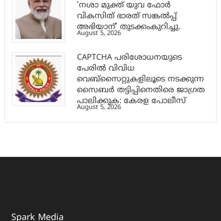
‘നശാ മുക്ത് യുവ ഫോർ
വികസിത് ഭാരത് സങ്കൽപ്പ്
അഭിയാന്’ തുടക്കംകുറിച്ചു.
August 5, 2026
CAPTCHA പരിശോധനയുടെ
പേരില്‍ വിവിധ
വെബ്സൈറ്റുകളിലൂടെ നടക്കുന്ന
സൈബര്‍ തട്ടിപ്പിനെതിരെ ജാഗ്രത
പാലിക്കുക: കേരള പോലീസ്
August 5, 2026
Spark Media