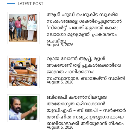
LATEST POST
അഗ്രി-ഫുഡ് ചെറുകിട സൂക്ഷ്മ
സംരംഭങ്ങളെ ശക്തിപ്പെടുത്താന്‍
‘സ്മാര്‍ട്ട്’ പദ്ധതിയുമായി കേര;
ലോഗോ മുഖ്യമന്ത്രി പ്രകാശനം
ചെയ്തു
August 5, 2026
വ്യാജ ലോൺ ആപ്പ്, മ്യൂൾ
അക്കൗണ്ട് തട്ടിപ്പുകൾക്കെതിരെ
ജാ​ഗ്രത പാലിക്കണം:
സംസ്ഥാനതല ബാങ്കേഴ്സ് സമിതി
August 5, 2026
ബിജെപി കൗൺസിലറുടെ
അയോഗ്യത ഒഴിവാക്കാൻ
യുഡിഎഫ് – ബിജെപി – സർക്കാർ
അവിഹിത സഖ്യം: ഉദ്യോഗസ്ഥയെ
ബലിയാടാക്കി തടിയൂരാൻ നീക്കം
August 5, 2026