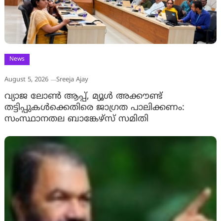
News
August 5, 2026
Sreeja Ajay
വ്യാജ ലോൺ ആപ്പ്, മ്യൂൾ അക്കൗണ്ട്
തട്ടിപ്പുകൾക്കെതിരെ ജാ​ഗ്രത പാലിക്കണം:
സംസ്ഥാനതല ബാങ്കേഴ്സ് സമിതി