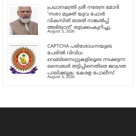
പ്രധാനമന്ത്രി ശ്രീ നരേന്ദ്ര മോദി
‘നശാ മുക്ത് യുവ ഫോർ
വികസിത് ഭാരത് സങ്കൽപ്പ്
അഭിയാന്’ തുടക്കംകുറിച്ചു.
August 5, 2026
CAPTCHA പരിശോധനയുടെ
പേരില്‍ വിവിധ
വെബ്സൈറ്റുകളിലൂടെ നടക്കുന്ന
സൈബര്‍ തട്ടിപ്പിനെതിരെ ജാഗ്രത
പാലിക്കുക: കേരള പോലീസ്
August 5, 2026