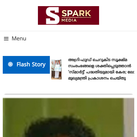
Skip
To
Content
സത്യത്തിന്റെ ജ്വാല വാർത്തയുടെ ലക്ഷ്യം
SPARK MEDIA
Menu
അഗ്രി-ഫുഡ് ചെറുകിട സൂക്ഷ്മ
Flash Story
സംരംഭങ്ങളെ ശക്തിപ്പെടുത്താന്‍
‘സ്മാര്‍ട്ട്’ പദ്ധതിയുമായി കേര; ലോ
മുഖ്യമന്ത്രി പ്രകാശനം ചെയ്തു