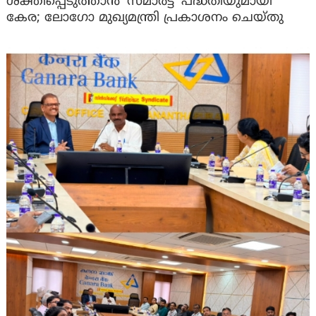
ശക്തിപ്പെടുത്താന്‍ ‘സ്മാര്‍ട്ട്’ പദ്ധതിയുമായി
കേര; ലോഗോ മുഖ്യമന്ത്രി പ്രകാശനം ചെയ്തു