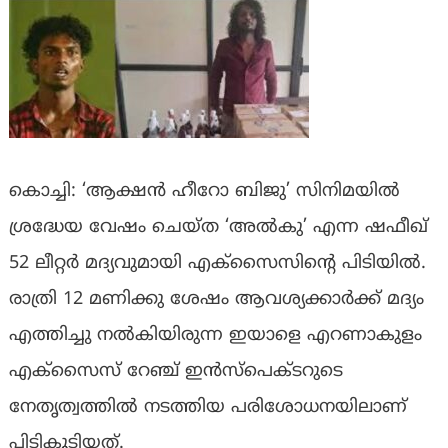
കൊച്ചി: ‘ആക്ഷൻ ഹീറോ ബിജു’ സിനിമയിൽ
ശ്രദ്ധേയ വേഷം ചെയ്ത ‘അൽകു’ എന്ന ഷഫീഖ്
52 ലീറ്റർ മദ്യവുമായി എക്സൈസിന്റെ പിടിയിൽ.
രാത്രി 12 മണിക്കു ശേഷം ആവശ്യക്കാർക്ക് മദ്യം
എത്തിച്ചു നൽകിയിരുന്ന ഇയാളെ എറണാകുളം
എക്സൈസ് റേഞ്ച് ഇൻസ്പെക്ടറുടെ
നേതൃത്വത്തിൽ നടത്തിയ പരിശോധനയിലാണ്
പിടികൂടിയത്.