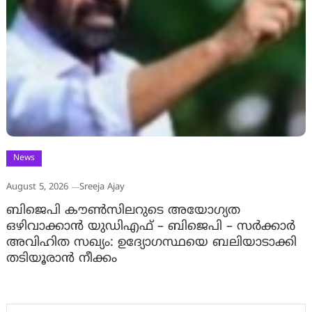
News
August 5, 2026
Sreeja Ajay
ബിജെപി കൗൺസിലറുടെ അയോഗ്യത
ഒഴിവാക്കാൻ യുഡിഎഫ് – ബിജെപി – സർക്കാർ
അവിഹിത സഖ്യം: ഉദ്യോഗസ്ഥയെ ബലിയാടാക്കി
തടിയൂരാൻ നീക്കം