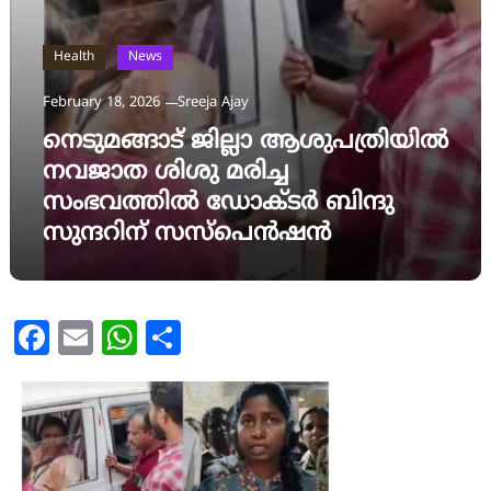
Health
News
February 18, 2026
Sreeja Ajay
നെടുമങ്ങാട് ജില്ലാ ആശുപത്രിയിൽ
നവജാത ശിശു മരിച്ച
സംഭവത്തിൽ ഡോക്ടർ ബിന്ദു
സുന്ദറിന് സസ്‌പെൻഷൻ
Facebook
Email
WhatsApp
Share