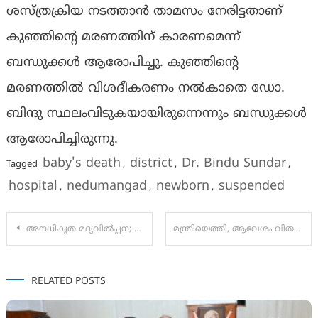
ശസ്‌ത്രക്രിയ നടത്താൻ താമസം നേരിട്ടതാണ്
കുഞ്ഞിന്റെ മരണത്തിന് കാരണമെന്ന്
ബന്ധുക്കൾ ആരോപിച്ചു. കുഞ്ഞിന്റെ
മരണത്തിൽ വിശദീകരണം നൽകാതെ ഡോ.
ബിന്ദു സ്ഥലംവിടുകയായിരുന്നെന്നും ബന്ധുക്കൾ
ആരോപിച്ചിരുന്നു.
baby's death
district
Dr. Bindu Sundar
Tagged
,
,
,
hospital
nedumangad
newborn
suspended
,
,
,
Post
അനധികൃത മദ്യവിൽപ്പന; സിനിമ താരം ‘അൽകു’ പിടിയിൽ
മന്ത്രിയെത്തി, ആവേശം വിതറി തൈക്കാട് മോഡൽ എൽപിഎസിലെ വിളവെടുപ്പ് ഉത്സവം
navigation
RELATED POSTS