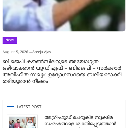
News
August 5, 2026
Sreeja Ajay
ബിജെപി കൗൺസിലറുടെ അയോഗ്യത
ഒഴിവാക്കാൻ യുഡിഎഫ് – ബിജെപി – സർക്കാർ
അവിഹിത സഖ്യം: ഉദ്യോഗസ്ഥയെ ബലിയാടാക്കി
തടിയൂരാൻ നീക്കം
LATEST POST
അഗ്രി-ഫുഡ് ചെറുകിട സൂക്ഷ്മ
സംരംഭങ്ങളെ ശക്തിപ്പെടുത്താന്‍