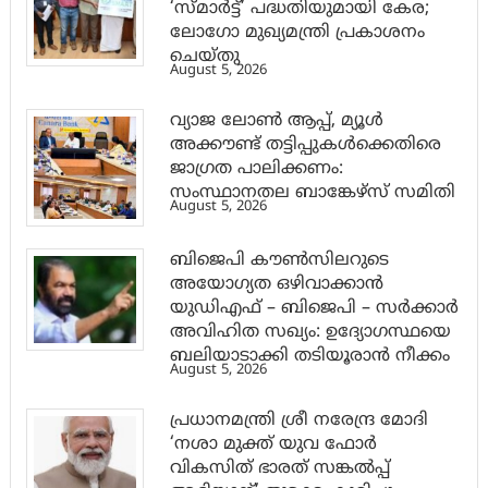
‘സ്മാര്‍ട്ട്’ പദ്ധതിയുമായി കേര;
ലോഗോ മുഖ്യമന്ത്രി പ്രകാശനം
ചെയ്തു
August 5, 2026
വ്യാജ ലോൺ ആപ്പ്, മ്യൂൾ
അക്കൗണ്ട് തട്ടിപ്പുകൾക്കെതിരെ
ജാ​ഗ്രത പാലിക്കണം:
സംസ്ഥാനതല ബാങ്കേഴ്സ് സമിതി
August 5, 2026
ബിജെപി കൗൺസിലറുടെ
അയോഗ്യത ഒഴിവാക്കാൻ
യുഡിഎഫ് – ബിജെപി – സർക്കാർ
അവിഹിത സഖ്യം: ഉദ്യോഗസ്ഥയെ
ബലിയാടാക്കി തടിയൂരാൻ നീക്കം
August 5, 2026
പ്രധാനമന്ത്രി ശ്രീ നരേന്ദ്ര മോദി
‘നശാ മുക്ത് യുവ ഫോർ
വികസിത് ഭാരത് സങ്കൽപ്പ്