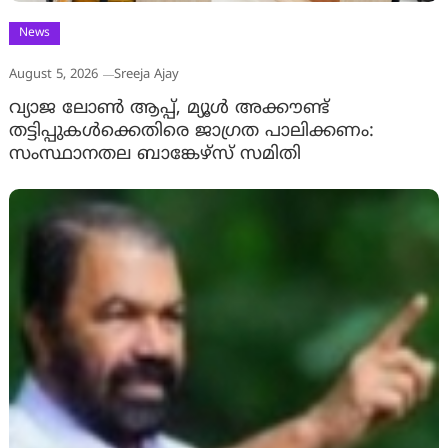
News
August 5, 2026
Sreeja Ajay
വ്യാജ ലോൺ ആപ്പ്, മ്യൂൾ അക്കൗണ്ട്
തട്ടിപ്പുകൾക്കെതിരെ ജാ​ഗ്രത പാലിക്കണം:
സംസ്ഥാനതല ബാങ്കേഴ്സ് സമിതി