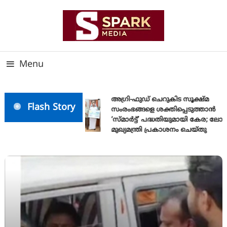
Skip
To
Content
സത്യത്തിന്റെ ജ്വാല വാർത്തയുടെ ലക്ഷ്യം
SPARK MEDIA
Menu
അഗ്രി-ഫുഡ് ചെറുകിട സൂക്ഷ്മ
Flash Story
സംരംഭങ്ങളെ ശക്തിപ്പെടുത്താന്‍
‘സ്മാര്‍ട്ട്’ പദ്ധതിയുമായി കേര; ലോ
മുഖ്യമന്ത്രി പ്രകാശനം ചെയ്തു