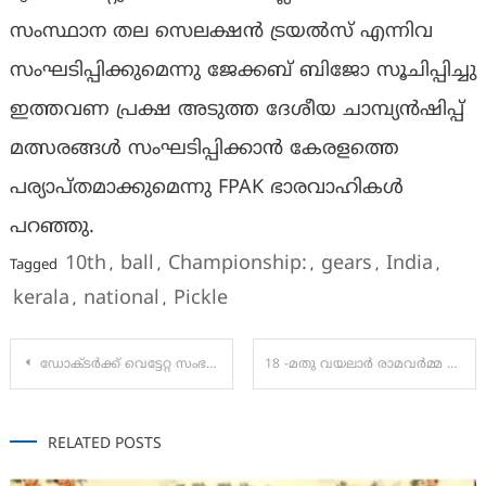
സംസ്ഥാന തല സെലക്ഷൻ ട്രയൽസ് എന്നിവ
സംഘടിപ്പിക്കുമെന്നു ജേക്കബ് ബിജോ സൂചിപ്പിച്ചു
ഇത്തവണ പ്രക്ഷ അടുത്ത ദേശീയ ചാമ്പ്യൻഷിപ്പ്
മത്സരങ്ങൾ സംഘടിപ്പിക്കാൻ കേരളത്തെ
പര്യാപ്തമാക്കുമെന്നു FPAK ഭാരവാഹികൾ
പറഞ്ഞു.
10th
ball
Championship:
gears
India
Tagged
,
,
,
,
,
kerala
national
Pickle
,
,
Post
ഡോക്ടർക്ക് വെട്ടേറ്റ സംഭവത്തിൽ പ്രതിഷേധം; ഒപി മുടങ്ങി, ദുരിതത്തിലായി രോഗികൾ
18 -മതു വയലാർ രാമവർമ്മ സ്മൃതി വർഷപുരസ്കാരം
navigation
RELATED POSTS