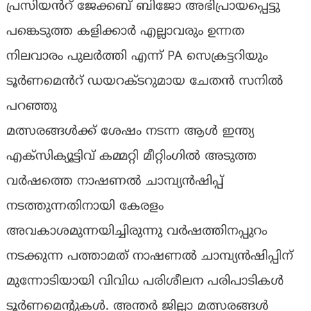
പ്രസിയൻറ് ജേക്കബ് ബിജോ അഭിപ്രായപ്പെട്ടു
പങ്കെടുത്ത കളിക്കാർ എല്ലാവരും ഉന്നത
നിലവാരം പുലർത്തി എന്ന് PA സെക്രട്ടറിയും
ടൂർണമെൻറ് ഡയറക്‌ടറുമായ ചേതൻ സനിൽ
പറഞ്ഞു
മത്സരങ്ങൾക്ക് ശേഷം നടന്ന ആൾ ഇന്ത്യ
എക്‌സിക്യൂട്ടിവ് കമ്മറ്റി മീറ്റിംഗിൽ അടുത്ത
വർഷത്തെ നാഷണൽ ചാമ്പ്യൻഷിപ്പ്
നടത്തുന്നതിനായി കേരളം
അവകാശമുന്നയിച്ചിരുന്നു വർഷത്തിനപ്പുറം
നടക്കുന്ന പത്താമത് നാഷണൽ ചാമ്പ്യൻഷിപ്പിന്
മുന്നോടിയായി വിവിധ പരിശീലന പരിപാടികൾ
ടൂർണമെന്റുകൾ. അന്തർ ജില്ലാ മത്സരങ്ങൾ