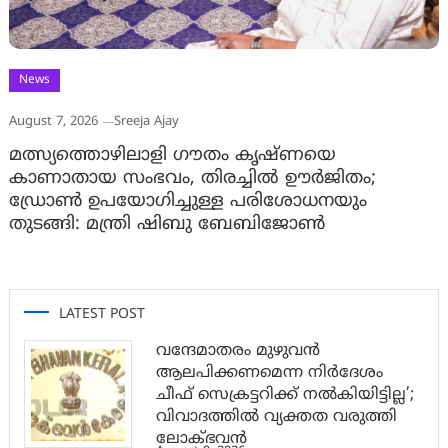
News
August 7, 2026
Sreeja Ajay
മത്സ്യത്തൊഴിലാളി ഗൗതം കൃഷ്ണയെ
കാണാതായ സംഭവം, തിരച്ചിൽ ഊർജിതം;
ഡ്രോണ്‍ ഉപയോഗിച്ചുള്ള പരിശോധനയും
തുടങ്ങി: മന്ത്രി ഷിബു ബേബിജോണ്‍
LATEST POST
വന്ദേമാതരം മുഴുവൻ
ആലപിക്കണമെന്ന നിർദേശം
ചീഫ് സെക്രട്ടറിക്ക് നൽകിയിട്ടില്ല’;
വിവാദത്തിൽ വ്യക്തത വരുത്തി
ലോക്ഭവൻ