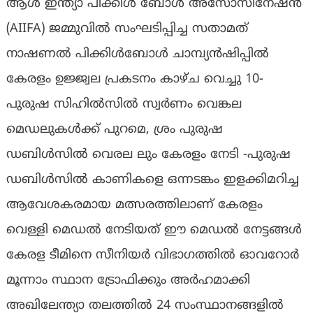
ആൾ ഇന്ത്യാ പിക്കിൾ ബോൾ അസോസിനേഷൻ
(AIIFA) ജമ്മുവിൽ സംഘടിപ്പിച്ച സതാമത്
നാഷണൽ പിക്കിൾബോൾ ചാമ്പ്യൻഷിപ്പിൽ
കേരളം ഉജ്ജ്വല പ്രകടനം കാഴ്‌ച വെച്ചു 10-
പുരുഷ സിഹിൽസിൽ സ്വർണം വെങ്കല
മെഡലുകൾക്ക് പുറമെ, ശ്രം പുരുഷ
ഡബിൾസിൽ വെരല ലും കേരളം നേടി -പുരുഷ
ഡബിൾസിൽ കാണികളെ ഒന്നടങ്കം ഇളക്കിമറിച്ച
ആവേശകരമായ മത്സരത്തിലാണ് കേരളം
വെള്ളി മെഡൽ നേടിയത് ഈ മെഡൽ നേട്ടങ്ങൾ
കേരള ടീമിനെ സീനിയർ വിഭാഗത്തിൽ ഓവറോർ
മൂന്നാം സ്ഥാന ട്രോഫിക്കും അർഹമാക്കി
അഖിലേന്ത്യാ തലത്തിൽ 24 സംസ്ഥാനങ്ങളിൽ