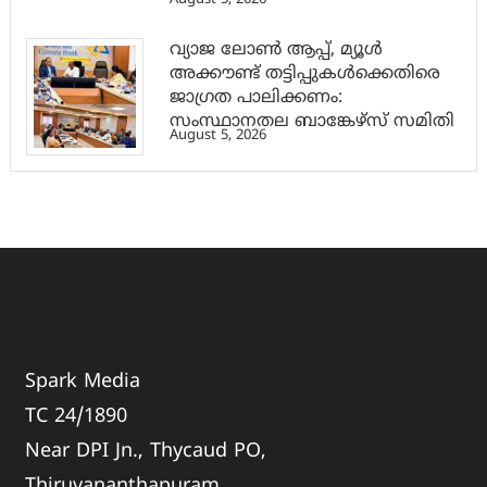
വ്യാജ ലോൺ ആപ്പ്, മ്യൂൾ
അക്കൗണ്ട് തട്ടിപ്പുകൾക്കെതിരെ
ജാ​ഗ്രത പാലിക്കണം:
സംസ്ഥാനതല ബാങ്കേഴ്സ് സമിതി
August 5, 2026
Spark Media
TC 24/1890
Near DPI Jn., Thycaud PO,
Thiruvananthapuram,