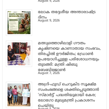
August 9, 2026
ലോക തദ്ദേശീയ അന്താരാഷ്ട്ര
ദിനം
August 9, 2026
മത്സ്യത്തൊഴിലാളി ഗൗതം
കൃഷ്ണയെ കാണാതായ സംഭവം,
തിരച്ചിൽ ഊർജിതം; ഡ്രോണ്‍
ഉപയോഗിച്ചുള്ള പരിശോധനയും
തുടങ്ങി: മന്ത്രി ഷിബു
ബേബിജോണ്‍
August 7, 2026
അഗ്രി-ഫുഡ് ചെറുകിട സൂക്ഷ്മ
സംരംഭങ്ങളെ ശക്തിപ്പെടുത്താന്‍
‘സ്മാര്‍ട്ട്’ പദ്ധതിയുമായി കേര;
ലോഗോ മുഖ്യമന്ത്രി പ്രകാശനം
ചെയ്തു
August 5, 2026