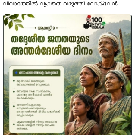
വിവാദത്തിൽ വ്യക്തത വരുത്തി ലോക്ഭവൻ