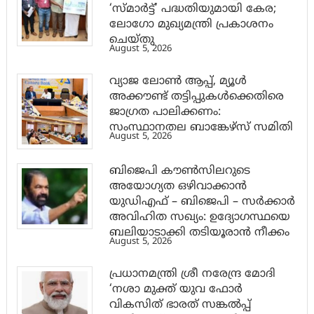
‘സ്മാര്‍ട്ട്’ പദ്ധതിയുമായി കേര;
ലോഗോ മുഖ്യമന്ത്രി പ്രകാശനം
ചെയ്തു
August 5, 2026
വ്യാജ ലോൺ ആപ്പ്, മ്യൂൾ
അക്കൗണ്ട് തട്ടിപ്പുകൾക്കെതിരെ
ജാ​ഗ്രത പാലിക്കണം:
സംസ്ഥാനതല ബാങ്കേഴ്സ് സമിതി
August 5, 2026
ബിജെപി കൗൺസിലറുടെ
അയോഗ്യത ഒഴിവാക്കാൻ
യുഡിഎഫ് – ബിജെപി – സർക്കാർ
അവിഹിത സഖ്യം: ഉദ്യോഗസ്ഥയെ
ബലിയാടാക്കി തടിയൂരാൻ നീക്കം
August 5, 2026
പ്രധാനമന്ത്രി ശ്രീ നരേന്ദ്ര മോദി
‘നശാ മുക്ത് യുവ ഫോർ
വികസിത് ഭാരത് സങ്കൽപ്പ്