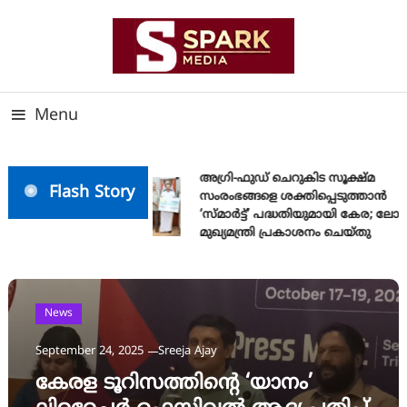
Skip
To
Content
സത്യത്തിന്റെ ജ്വാല വാർത്തയുടെ ലക്ഷ്യം
SPARK MEDIA
Menu
അഗ്രി-ഫുഡ് ചെറുകിട സൂക്ഷ്മ
Flash Story
സംരംഭങ്ങളെ ശക്തിപ്പെടുത്താന്‍
‘സ്മാര്‍ട്ട്’ പദ്ധതിയുമായി കേര; ലോ
മുഖ്യമന്ത്രി പ്രകാശനം ചെയ്തു
News
September 24, 2025
Sreeja Ajay
കേരള ടൂറിസത്തിന്റെ ‘യാനം’