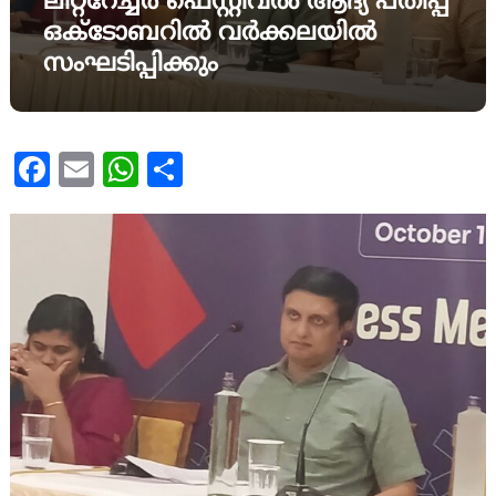
ലിറ്ററേച്ചർ ഫെസ്റ്റിവൽ ആദ്യ പതിപ്പ്
ഒക്ടോബറിൽ വർക്കലയിൽ
സംഘടിപ്പിക്കും
Facebook
Email
WhatsApp
Share