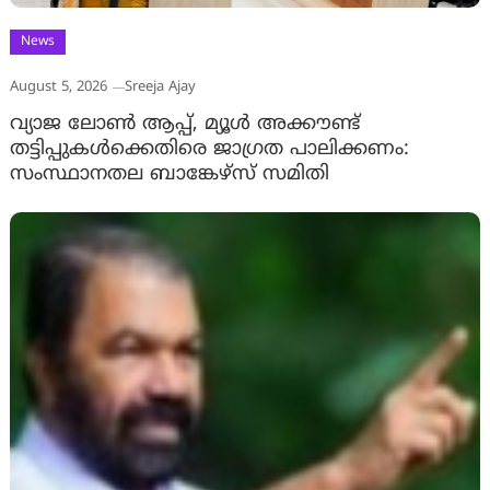
News
August 5, 2026
Sreeja Ajay
വ്യാജ ലോൺ ആപ്പ്, മ്യൂൾ അക്കൗണ്ട്
തട്ടിപ്പുകൾക്കെതിരെ ജാ​ഗ്രത പാലിക്കണം:
സംസ്ഥാനതല ബാങ്കേഴ്സ് സമിതി