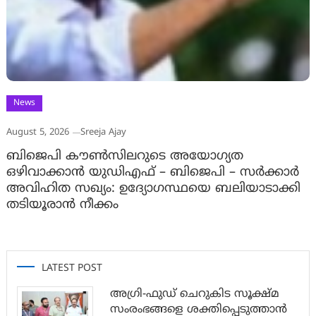
News
August 5, 2026
Sreeja Ajay
ബിജെപി കൗൺസിലറുടെ അയോഗ്യത
ഒഴിവാക്കാൻ യുഡിഎഫ് – ബിജെപി – സർക്കാർ
അവിഹിത സഖ്യം: ഉദ്യോഗസ്ഥയെ ബലിയാടാക്കി
തടിയൂരാൻ നീക്കം
LATEST POST
അഗ്രി-ഫുഡ് ചെറുകിട സൂക്ഷ്മ
സംരംഭങ്ങളെ ശക്തിപ്പെടുത്താന്‍