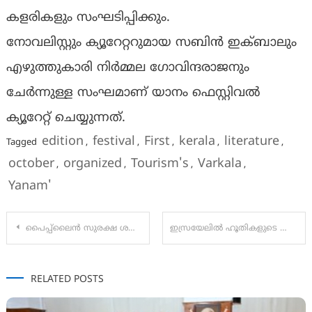
കളരികളും സംഘടിപ്പിക്കും.
നോവലിസ്റ്റും ക്യൂറേറ്ററുമായ സബിൻ ഇക്ബാലും
എഴുത്തുകാരി നിർമ്മല ഗോവിന്ദരാജനും
ചേർന്നുള്ള സംഘമാണ് യാനം ഫെസ്റ്റിവൽ
ക്യൂറേറ്റ് ചെയ്യുന്നത്.
edition
festival
First
kerala
literature
Tagged
,
,
,
,
,
october
organized
Tourism's
Varkala
,
,
,
,
Yanam'
Post
പൈപ്പ്‌ലൈൻ സുരക്ഷ ശക്തിപ്പെടുത്തുന്നതിനായി തിങ്ക് ഗ്യാസ് തിരുവനന്തപുരത്ത് ഉദ്യോഗസ്ഥരുമായി ബോധവൽക്കരണ യോഗം നടത്തി.
ഇസ്രയേലിൽ ഹൂതികളുടെ ഡ്രോൺ ആക്രമണത്തിൽ 22 പേർക്ക് പരുക്ക്
navigation
RELATED POSTS