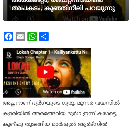
അരങ്ങേറ്റം, ഫൈറ്റിനിടയിലെ
അപകടം, കുഞ്ഞിനീലി പറയുന്നു
Facebook
Email
WhatsApp
Share
അച്ഛനാണ് ദുർഗയുടെ ഗുരു. മൂന്നര വയസിൽ
കളരിയിൽ അരങ്ങേറിയ ദുർഗ ഇന്ന് കരാട്ടെ,
കുങ്ഫു തുടങ്ങിയ മാർഷ്യൽ ആർട്സിൽ