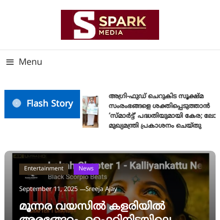
Skip
To
Content
സത്യത്തിന്റെ ജ്വാല വാർത്തയുടെ ലക്ഷ്യം
SPARK MEDIA
Menu
അഗ്രി-ഫുഡ് ചെറുകിട സൂക്ഷ്മ
Flash Story
സംരംഭങ്ങളെ ശക്തിപ്പെടുത്താന്‍
‘സ്മാര്‍ട്ട്’ പദ്ധതിയുമായി കേര; ലോ
മുഖ്യമന്ത്രി പ്രകാശനം ചെയ്തു
Entertainment
News
September 11, 2025
Sreeja Ajay
മൂന്നര വയസിൽ കളരിയിൽ