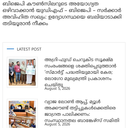
ബിജെപി കൗൺസിലറുടെ അയോഗ്യത
ഒഴിവാക്കാൻ യുഡിഎഫ് – ബിജെപി – സർക്കാർ
അവിഹിത സഖ്യം: ഉദ്യോഗസ്ഥയെ ബലിയാടാക്കി
തടിയൂരാൻ നീക്കം
LATEST POST
അഗ്രി-ഫുഡ് ചെറുകിട സൂക്ഷ്മ
സംരംഭങ്ങളെ ശക്തിപ്പെടുത്താന്‍
‘സ്മാര്‍ട്ട്’ പദ്ധതിയുമായി കേര;
ലോഗോ മുഖ്യമന്ത്രി പ്രകാശനം
ചെയ്തു
August 5, 2026
വ്യാജ ലോൺ ആപ്പ്, മ്യൂൾ
അക്കൗണ്ട് തട്ടിപ്പുകൾക്കെതിരെ
ജാ​ഗ്രത പാലിക്കണം:
സംസ്ഥാനതല ബാങ്കേഴ്സ് സമിതി
August 5, 2026