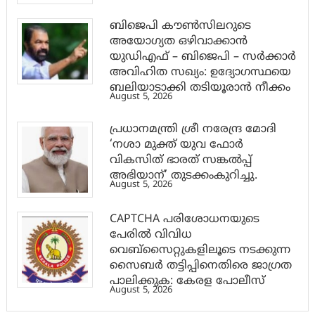
ബിജെപി കൗൺസിലറുടെ
അയോഗ്യത ഒഴിവാക്കാൻ
യുഡിഎഫ് – ബിജെപി – സർക്കാർ
അവിഹിത സഖ്യം: ഉദ്യോഗസ്ഥയെ
ബലിയാടാക്കി തടിയൂരാൻ നീക്കം
August 5, 2026
പ്രധാനമന്ത്രി ശ്രീ നരേന്ദ്ര മോദി
‘നശാ മുക്ത് യുവ ഫോർ
വികസിത് ഭാരത് സങ്കൽപ്പ്
അഭിയാന്’ തുടക്കംകുറിച്ചു.
August 5, 2026
CAPTCHA പരിശോധനയുടെ
പേരില്‍ വിവിധ
വെബ്സൈറ്റുകളിലൂടെ നടക്കുന്ന
സൈബര്‍ തട്ടിപ്പിനെതിരെ ജാഗ്രത
പാലിക്കുക: കേരള പോലീസ്
August 5, 2026