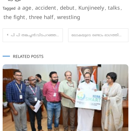
a age
accident
debut
Kunjineely
talks
Tagged
,
,
,
,
,
the fight
three half
wrestling
,
,
Post
പി പി തങ്കച്ചന്‍:വിടപറഞ്ഞത് കേരള രാഷ്ട്രീയത്തിലെ പക്വതയാര്‍ന്ന നേതാവ്- എസ്ഡിപിഐ
ലോകയുടെ രണ്ടാം ഭാഗത്തിലെ നായകൻ ആര്? വെളിപ്പെടുത്തി തിരക്കഥാകൃത്ത്
navigation
RELATED POSTS