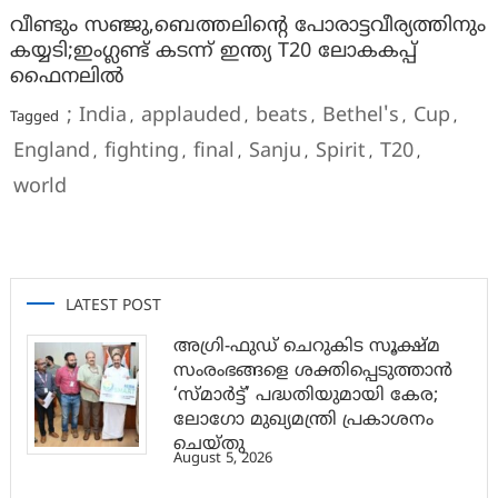
വീണ്ടും സഞ്ജു,ബെത്തലിൻ്റെ പോരാട്ടവീര്യത്തിനും
കയ്യടി;ഇംഗ്ലണ്ട് കടന്ന് ഇന്ത്യ T20 ലോകകപ്പ്
ഫൈനലിൽ
; India
applauded
beats
Bethel's
Cup
Tagged
,
,
,
,
,
England
fighting
final
Sanju
Spirit
T20
,
,
,
,
,
,
world
LATEST POST
അഗ്രി-ഫുഡ് ചെറുകിട സൂക്ഷ്മ
സംരംഭങ്ങളെ ശക്തിപ്പെടുത്താന്‍
‘സ്മാര്‍ട്ട്’ പദ്ധതിയുമായി കേര;
ലോഗോ മുഖ്യമന്ത്രി പ്രകാശനം
ചെയ്തു
August 5, 2026