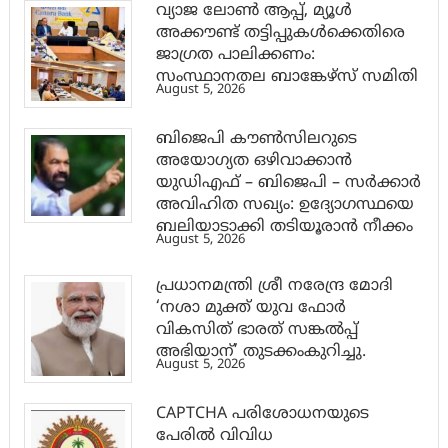
വ്യാജ ലോൺ ആപ്പ്, മ്യൂൾ
അക്കൗണ്ട് തട്ടിപ്പുകൾക്കെതിരെ
ജാ​ഗ്രത പാലിക്കണം:
സംസ്ഥാനതല ബാങ്കേഴ്സ് സമിതി
August 5, 2026
ബിജെപി കൗൺസിലറുടെ
അയോഗ്യത ഒഴിവാക്കാൻ
യുഡിഎഫ് – ബിജെപി – സർക്കാർ
അവിഹിത സഖ്യം: ഉദ്യോഗസ്ഥയെ
ബലിയാടാക്കി തടിയൂരാൻ നീക്കം
August 5, 2026
പ്രധാനമന്ത്രി ശ്രീ നരേന്ദ്ര മോദി
‘നശാ മുക്ത് യുവ ഫോർ
വികസിത് ഭാരത് സങ്കൽപ്പ്
അഭിയാന്’ തുടക്കംകുറിച്ചു.
August 5, 2026
CAPTCHA പരിശോധനയുടെ
പേരില്‍ വിവിധ