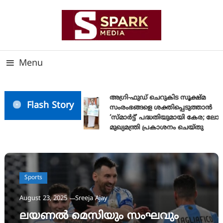
Skip
To
Content
സത്യത്തിന്റെ ജ്വാല വാർത്തയുടെ ലക്ഷ്യം
SPARK MEDIA
Menu
അഗ്രി-ഫുഡ് ചെറുകിട സൂക്ഷ്മ
Flash Story
സംരംഭങ്ങളെ ശക്തിപ്പെടുത്താന്‍
‘സ്മാര്‍ട്ട്’ പദ്ധതിയുമായി കേര; ലോ
മുഖ്യമന്ത്രി പ്രകാശനം ചെയ്തു
Sports
August 23, 2025
Sreeja Ajay
ലയണൽ മെസിയും സംഘവും