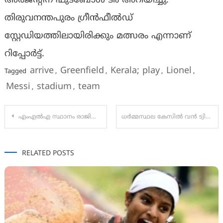
അർജൻ്റീന ഫുട്ബോൾ ടീം അറിയിച്ചു.
തിരുവനന്തപുരം ഗ്രീൻഫീൽഡ്
സ്റ്റേഡിയത്തിലായിരിക്കും മത്സരം എന്നാണ്
റിപ്പോര്‍ട്ട്.
arrive
Greenfield
Kerala; play
Lionel
Tagged
,
,
,
,
Messi
stadium
team
,
,
Post
എംഎൽഎ സ്ഥാനം രാജിവയ്ക്കാൻ രാഹുലിന് സമ്മർദം; പരാതികളിൽ വിട്ടുവീഴ്ചയില്ലാത്ത നടപടി: വി.ഡി.സതീശൻ
ധര്‍മ്മസ്ഥല കേസിൽ വന്‍ ട്വിസ്റ്റ്; വെളിപ്പെടുത്തല്‍ നടത്തിയ മുൻ ശുചീകരണ തൊഴിലാളി അറസ്റ്റിൽ, വെളിപ്പെടുത്തലുകൾ വ്യാജം
navigation
RELATED POSTS