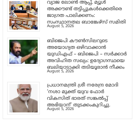
വ്യാജ ലോൺ ആപ്പ്, മ്യൂൾ
അക്കൗണ്ട് തട്ടിപ്പുകൾക്കെതിരെ
ജാ​ഗ്രത പാലിക്കണം:
സംസ്ഥാനതല ബാങ്കേഴ്സ് സമിതി
August 5, 2026
ബിജെപി കൗൺസിലറുടെ
അയോഗ്യത ഒഴിവാക്കാൻ
യുഡിഎഫ് – ബിജെപി – സർക്കാർ
അവിഹിത സഖ്യം: ഉദ്യോഗസ്ഥയെ
ബലിയാടാക്കി തടിയൂരാൻ നീക്കം
August 5, 2026
പ്രധാനമന്ത്രി ശ്രീ നരേന്ദ്ര മോദി
‘നശാ മുക്ത് യുവ ഫോർ
വികസിത് ഭാരത് സങ്കൽപ്പ്
അഭിയാന്’ തുടക്കംകുറിച്ചു.
August 5, 2026