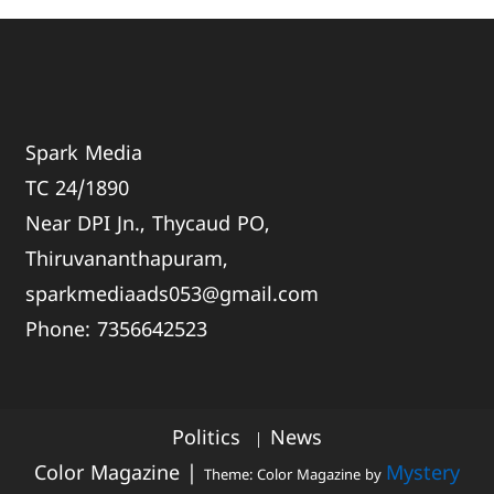
Spark Media
TC 24/1890
Near DPI Jn., Thycaud PO,
Thiruvananthapuram,
sparkmediaads053@gmail.com
Phone:
735664
2523
Politics
News
Color Magazine
|
Mystery
Theme: Color Magazine by