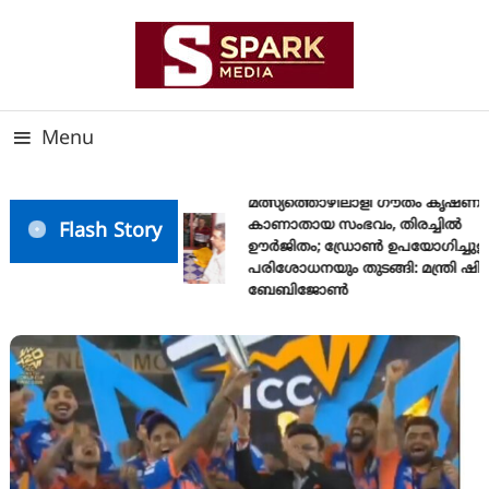
Skip
To
Content
സത്യത്തിന്റെ ജ്വാല വാർത്തയുടെ ലക്ഷ്യം
SPARK MEDIA
Menu
മത്സ്യത്തൊഴിലാളി ഗൗതം കൃഷ്ണ
കാണാതായ സംഭവം, തിരച്ചിൽ
Flash Story
ഊർജിതം; ഡ്രോണ്‍ ഉപയോഗിച്ചുള്
പരിശോധനയും തുടങ്ങി: മന്ത്രി ഷി
ബേബിജോണ്‍