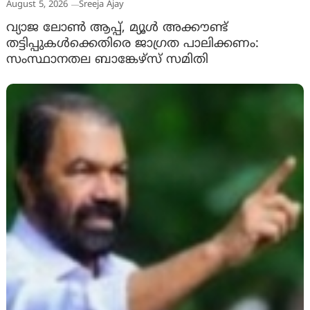
August 5, 2026
Sreeja Ajay
വ്യാജ ലോൺ ആപ്പ്, മ്യൂൾ അക്കൗണ്ട്
തട്ടിപ്പുകൾക്കെതിരെ ജാ​ഗ്രത പാലിക്കണം:
സംസ്ഥാനതല ബാങ്കേഴ്സ് സമിതി