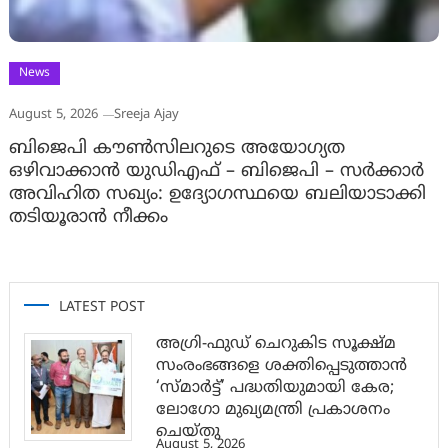
News
August 5, 2026
Sreeja Ajay
ബിജെപി കൗൺസിലറുടെ അയോഗ്യത
ഒഴിവാക്കാൻ യുഡിഎഫ് – ബിജെപി – സർക്കാർ
അവിഹിത സഖ്യം: ഉദ്യോഗസ്ഥയെ ബലിയാടാക്കി
തടിയൂരാൻ നീക്കം
LATEST POST
അഗ്രി-ഫുഡ് ചെറുകിട സൂക്ഷ്മ
സംരംഭങ്ങളെ ശക്തിപ്പെടുത്താന്‍
‘സ്മാര്‍ട്ട്’ പദ്ധതിയുമായി കേര;
ലോഗോ മുഖ്യമന്ത്രി പ്രകാശനം
ചെയ്തു
August 5, 2026