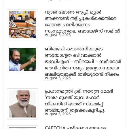
വ്യാജ ലോൺ ആപ്പ്, മ്യൂൾ
അക്കൗണ്ട് തട്ടിപ്പുകൾക്കെതിരെ
ജാ​ഗ്രത പാലിക്കണം:
സംസ്ഥാനതല ബാങ്കേഴ്സ് സമിതി
August 5, 2026
ബിജെപി കൗൺസിലറുടെ
അയോഗ്യത ഒഴിവാക്കാൻ
യുഡിഎഫ് – ബിജെപി – സർക്കാർ
അവിഹിത സഖ്യം: ഉദ്യോഗസ്ഥയെ
ബലിയാടാക്കി തടിയൂരാൻ നീക്കം
August 5, 2026
പ്രധാനമന്ത്രി ശ്രീ നരേന്ദ്ര മോദി
‘നശാ മുക്ത് യുവ ഫോർ
വികസിത് ഭാരത് സങ്കൽപ്പ്
അഭിയാന്’ തുടക്കംകുറിച്ചു.
August 5, 2026
CAPTCHA പരിശോധനയുടെ