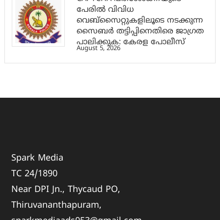
പേരില്‍ വിവിധ
വെബ്സൈറ്റുകളിലൂടെ നടക്കുന്ന
സൈബര്‍ തട്ടിപ്പിനെതിരെ ജാഗ്രത
പാലിക്കുക: കേരള പോലീസ്
August 5, 2026
Spark Media
TC 24/1890
Near DPI Jn., Thycaud PO,
Thiruvananthapuram,