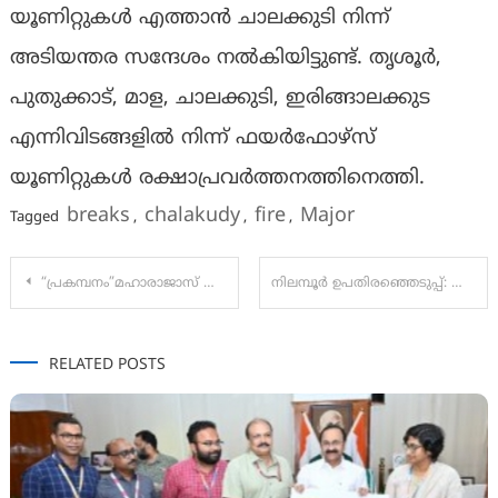
യൂണിറ്റുകള്‍ എത്താന്‍ ചാലക്കുടി നിന്ന്
അടിയന്തര സന്ദേശം നല്‍കിയിട്ടുണ്ട്. തൃശൂർ,
പുതുക്കാട്, മാള, ചാലക്കുടി, ഇരിങ്ങാലക്കുട
എന്നിവിടങ്ങളിൽ നിന്ന് ഫയര്‍ഫോഴ്സ്
യൂണിറ്റുകള്‍ രക്ഷാപ്രവർത്തനത്തിനെത്തി.
breaks
chalakudy
fire
Major
Tagged
,
,
,
Post
“പ്രകമ്പനം”മഹാരാജാസ് കോളജിൽ സ്വിച്ച് ഓൺ കർമ്മം സംവിധായകൻ ലാൽജോസ് നിർവഹിച്ചു
നിലമ്പൂര്‍ ഉപതിരഞ്ഞെടുപ്പ്: പ്രചാരണം അവസാനലാപ്പില്‍; നാളെ കൊട്ടിക്കലാശം
navigation
RELATED POSTS