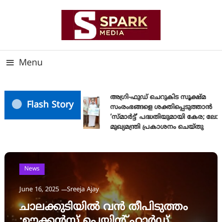
Skip
To
Content
സത്യത്തിന്റെ ജ്വാല വാർത്തയുടെ ലക്ഷ്യം
SPARK MEDIA
Menu
അഗ്രി-ഫുഡ് ചെറുകിട സൂക്ഷ്മ
Flash Story
സംരംഭങ്ങളെ ശക്തിപ്പെടുത്താന്‍
‘സ്മാര്‍ട്ട്’ പദ്ധതിയുമായി കേര; ല
മുഖ്യമന്ത്രി പ്രകാശനം ചെയ്തു
News
June 16, 2025
Sreeja Ajay
ചാലക്കുടിയിൽ വൻ തീപിടുത്തം
:ഊക്കൻസ് പെയിന്റ് ഹാർഡ്