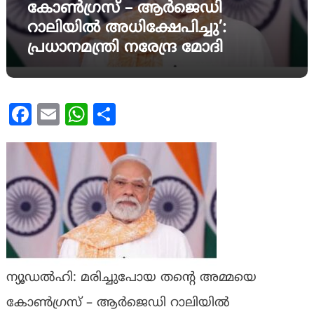
കോൺഗ്രസ് – ആർജെഡി
റാലിയിൽ അധിക്ഷേപിച്ചു’:
പ്രധാനമന്ത്രി നരേന്ദ്ര മോദി
Facebook
Email
WhatsApp
Share
ന്യൂഡൽഹി: മരിച്ചുപോയ തൻ്റെ അമ്മയെ
കോൺഗ്രസ് – ആർജെഡി റാലിയിൽ