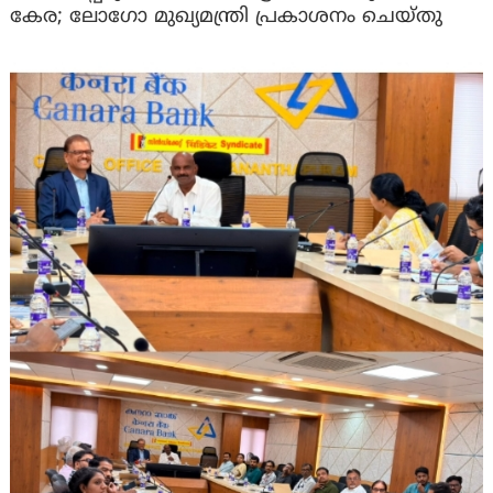
കേര; ലോഗോ മുഖ്യമന്ത്രി പ്രകാശനം ചെയ്തു