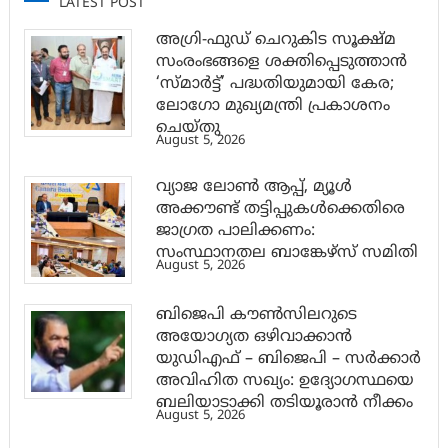
LATEST POST
അഗ്രി-ഫുഡ് ചെറുകിട സൂക്ഷ്മ
സംരംഭങ്ങളെ ശക്തിപ്പെടുത്താന്‍
‘സ്മാര്‍ട്ട്’ പദ്ധതിയുമായി കേര;
ലോഗോ മുഖ്യമന്ത്രി പ്രകാശനം
ചെയ്തു
August 5, 2026
വ്യാജ ലോൺ ആപ്പ്, മ്യൂൾ
അക്കൗണ്ട് തട്ടിപ്പുകൾക്കെതിരെ
ജാ​ഗ്രത പാലിക്കണം:
സംസ്ഥാനതല ബാങ്കേഴ്സ് സമിതി
August 5, 2026
ബിജെപി കൗൺസിലറുടെ
അയോഗ്യത ഒഴിവാക്കാൻ
യുഡിഎഫ് – ബിജെപി – സർക്കാർ
അവിഹിത സഖ്യം: ഉദ്യോഗസ്ഥയെ
ബലിയാടാക്കി തടിയൂരാൻ നീക്കം
August 5, 2026