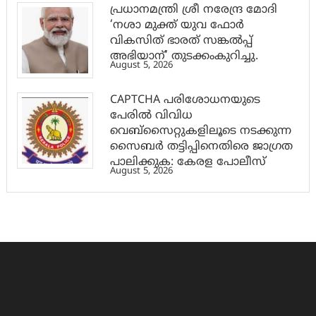
പ്രധാനമന്ത്രി ശ്രീ നരേന്ദ്ര മോദി
‘നശാ മുക്ത് യുവ ഫോർ
വികസിത് ഭാരത് സങ്കൽപ്പ്
അഭിയാന്’ തുടക്കംകുറിച്ചു.
August 5, 2026
CAPTCHA പരിശോധനയുടെ
പേരില്‍ വിവിധ
വെബ്സൈറ്റുകളിലൂടെ നടക്കുന്ന
സൈബര്‍ തട്ടിപ്പിനെതിരെ ജാഗ്രത
പാലിക്കുക: കേരള പോലീസ്
August 5, 2026