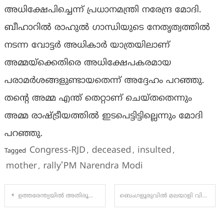
അധിക്ഷേപിച്ചെന്ന് പ്രധാനമന്ത്രി നരേന്ദ്ര മോദി.
ബീഹാറിൽ രാഹുൽ ഗാന്ധിയുടെ നേതൃത്വത്തിൽ
നടന്ന വോട്ടർ അധികാർ യാത്രയിലാണ്
അമ്മയ്‌ക്കെതിരെ അധിക്ഷേപകരമായ
പരാമർശങ്ങളുണ്ടായതെന്ന് അദ്ദേഹം പറഞ്ഞു.
തൻ്റെ അമ്മ എന്ത് തെറ്റാണ് ചെയ്തതെന്നും
അമ്മ രാഷ്ട്രീയത്തിൽ ഇടപെട്ടിട്ടില്ലെന്നും മോദി
പറഞ്ഞു.
Congress-RJD
deceased
insulted
Tagged
,
,
,
mother
rally'PM Narendra Modi
,
Post
ഉത്തരേന്ത്യയിൽ അതിരൂക്ഷ മഴ; പഞ്ചാബിൽ 30 മരണം, യമുനാ തീരത്ത് താമസിക്കുന്നവരോട് മാറി താമസിക്കാൻ നിർദേശം
ബെംഗളൂരുവിൽ മലയാളി വിദ്യാർത്ഥിക്ക് കുത്തേറ്റു:
navigation