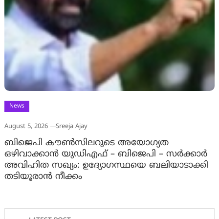
News
August 5, 2026
Sreeja Ajay
ബിജെപി കൗൺസിലറുടെ അയോഗ്യത
ഒഴിവാക്കാൻ യുഡിഎഫ് – ബിജെപി – സർക്കാർ
അവിഹിത സഖ്യം: ഉദ്യോഗസ്ഥയെ ബലിയാടാക്കി
തടിയൂരാൻ നീക്കം