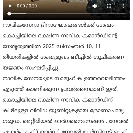
നാവികസേനാ ദിനാഘോഷങ്ങൾക്ക് ശേഷം
കൊച്ചിയിലെ ദക്ഷിണ നാവിക കമാൻഡിന്റെ
നേതൃത്വത്തിൽ 2025 ഡിസംബർ 10, 11
തീയതികളിൽ ശംഖുമുഖം ബീച്ചിൽ ശുചീകരണ
യജ്ഞം സംഘടിപ്പിച്ചു.
നാവിക സേനയുടെ സാമൂഹിക ഉത്തരവാദിത്തം
എടുത്ത് കാണിക്കുന്ന പ്രവർത്തനമാണ് ഇത്.
കൊച്ചിയിലെ ദക്ഷിണ നാവിക കമാൻഡിന്
കീഴിലുള്ള വിവിധ യൂണിറ്റുകളായ ദ്രോണാചാര്യ,
ഗരുഡ, മെറ്റീരിയൽ ഓർഗനൈസേഷൻ , നേവൽ
എയർക്രാഫ്റ്റ് യാർഡ്, നേവൽ ഇൻസ്റ്റിറ്റ്യൂട്ട് ഓഫ്