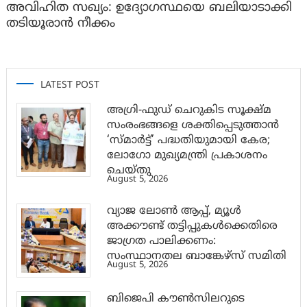
അവിഹിത സഖ്യം: ഉദ്യോഗസ്ഥയെ ബലിയാടാക്കി
തടിയൂരാൻ നീക്കം
LATEST POST
അഗ്രി-ഫുഡ് ചെറുകിട സൂക്ഷ്മ
സംരംഭങ്ങളെ ശക്തിപ്പെടുത്താന്‍
‘സ്മാര്‍ട്ട്’ പദ്ധതിയുമായി കേര;
ലോഗോ മുഖ്യമന്ത്രി പ്രകാശനം
ചെയ്തു
August 5, 2026
വ്യാജ ലോൺ ആപ്പ്, മ്യൂൾ
അക്കൗണ്ട് തട്ടിപ്പുകൾക്കെതിരെ
ജാ​ഗ്രത പാലിക്കണം:
സംസ്ഥാനതല ബാങ്കേഴ്സ് സമിതി
August 5, 2026
ബിജെപി കൗൺസിലറുടെ