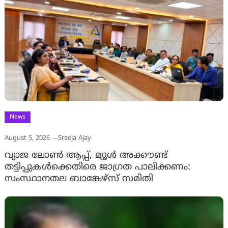
News
August 5, 2026
Sreeja Ajay
വ്യാജ ലോൺ ആപ്പ്, മ്യൂൾ അക്കൗണ്ട്
തട്ടിപ്പുകൾക്കെതിരെ ജാ​ഗ്രത പാലിക്കണം:
സംസ്ഥാനതല ബാങ്കേഴ്സ് സമിതി