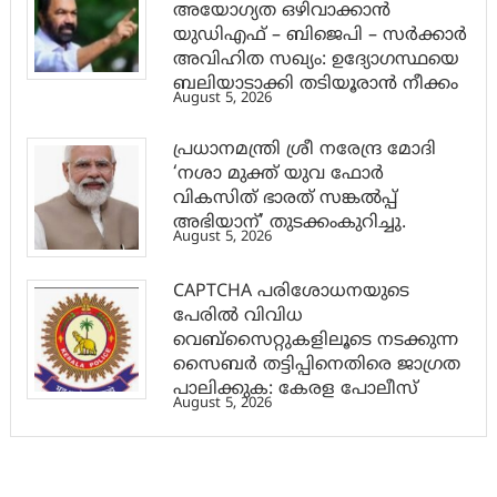
അയോഗ്യത ഒഴിവാക്കാൻ
യുഡിഎഫ് – ബിജെപി – സർക്കാർ
അവിഹിത സഖ്യം: ഉദ്യോഗസ്ഥയെ
ബലിയാടാക്കി തടിയൂരാൻ നീക്കം
August 5, 2026
പ്രധാനമന്ത്രി ശ്രീ നരേന്ദ്ര മോദി
‘നശാ മുക്ത് യുവ ഫോർ
വികസിത് ഭാരത് സങ്കൽപ്പ്
അഭിയാന്’ തുടക്കംകുറിച്ചു.
August 5, 2026
CAPTCHA പരിശോധനയുടെ
പേരില്‍ വിവിധ
വെബ്സൈറ്റുകളിലൂടെ നടക്കുന്ന
സൈബര്‍ തട്ടിപ്പിനെതിരെ ജാഗ്രത
പാലിക്കുക: കേരള പോലീസ്
August 5, 2026