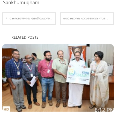
Sankhumugham
Post
കേരളത്തിലെ ദേശീയപാത നിർമാണം: 378 സ്ഥലങ്ങളിൽ പരിശോധന നടത്താൻ ദേശീയപാത അതോറിറ്റി
സർക്കാരും ഗവർണരും സമവായത്തിലെത്തിയില്ല; വിസി നിയമനം നേരിട്ട് നടത്താന്‍ സുപ്രീംകോടതി
navigation
RELATED POSTS