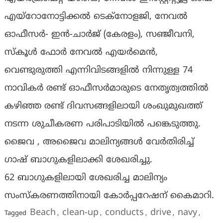
എയ്റോനോട്ടിക്കൽ ടെക്നോളജി, നേവൽ
ഓഫീസർ- ഇൻ-ചാർജ് (കേരളം), സഞ്ജീവനി,
സ്കൂൾ ഫോർ നേവൽ എയർമെൻ,
വെണ്ടുരുത്തി എന്നിവിടങ്ങളിൽ നിന്നുള്ള 74
നാവികർ രണ്ട് ഓഫീസർമാരുടെ നേതൃത്വത്തിൽ
കഴിഞ്ഞ രണ്ട് ദിവസങ്ങളിലായി ശംഖുമുഖത്ത്
നടന്ന ശുചീകരണ പരിപാടിയിൽ പങ്കെടുത്തു.
ജൈവ , അജൈവ മാലിന്യങ്ങൾ വേർതിരിച്ച്
ഗാഷ് ബാഗുകളിലാക്കി ശേഖരിച്ചു.
62 ബാഗുകളിലായി ശേഖരിച്ച മാലിന്യം
സംസ്കരണത്തിനായി കോർപ്പറേഷന് കൈമാറി.
Beach
clean-up
conducts
drive
navy
Tagged
,
,
,
,
,