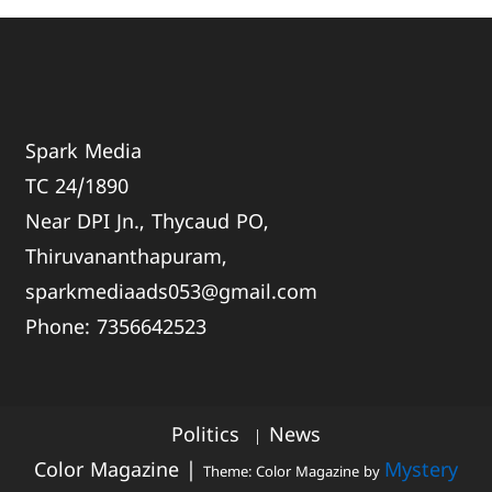
Spark Media
TC 24/1890
Near DPI Jn., Thycaud PO,
Thiruvananthapuram,
sparkmediaads053@gmail.com
Phone:
735664
2523
Politics
News
Color Magazine
|
Mystery
Theme: Color Magazine by