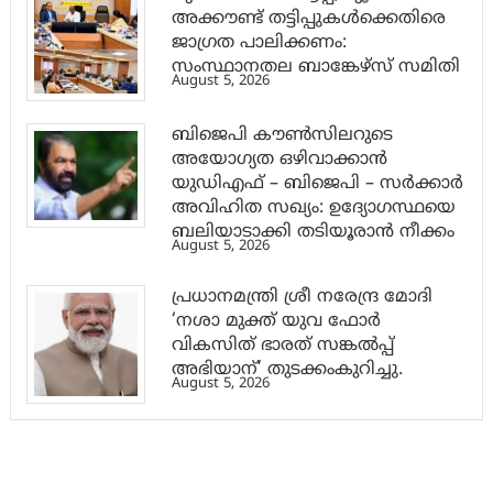
അക്കൗണ്ട് തട്ടിപ്പുകൾക്കെതിരെ
ജാ​ഗ്രത പാലിക്കണം:
സംസ്ഥാനതല ബാങ്കേഴ്സ് സമിതി
August 5, 2026
ബിജെപി കൗൺസിലറുടെ
അയോഗ്യത ഒഴിവാക്കാൻ
യുഡിഎഫ് – ബിജെപി – സർക്കാർ
അവിഹിത സഖ്യം: ഉദ്യോഗസ്ഥയെ
ബലിയാടാക്കി തടിയൂരാൻ നീക്കം
August 5, 2026
പ്രധാനമന്ത്രി ശ്രീ നരേന്ദ്ര മോദി
‘നശാ മുക്ത് യുവ ഫോർ
വികസിത് ഭാരത് സങ്കൽപ്പ്
അഭിയാന്’ തുടക്കംകുറിച്ചു.
August 5, 2026