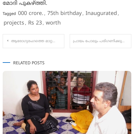
മോദി പുകഴ്ത്തി.
000 crore.
75th birthday
Inaugurated
Tagged
,
,
,
projects
Rs 23
worth
,
,
Post
ആരോഗ്യരംഗത്തെ മാറ്റത്തിൽ ബേജാറായിട്ട് കാര്യമില്ല; അമീബിക് പരിശോധന എല്ലാ ജില്ലയിലും സാധ്യം’- ആരോഗ്യമന്ത്രി
പ്രായം പോലും പരിഗണിക്കുന്നില്ല;ഡോ എം ലീലാവതിക്കെതിരെയുള്ള സൈബർ ആക്രമണങ്ങൾ അപലപനീയമെന്ന് വനിതാ കമ്മീഷൻ
navigation
RELATED POSTS