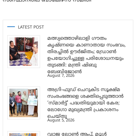
സംസ്ഥാനതല ബാങ്കേഴ്സ് സമിതി
LATEST POST
മത്സ്യത്തൊഴിലാളി ഗൗതം
കൃഷ്ണയെ കാണാതായ സംഭവം,
തിരച്ചിൽ ഊർജിതം; ഡ്രോണ്‍
ഉപയോഗിച്ചുള്ള പരിശോധനയും
തുടങ്ങി: മന്ത്രി ഷിബു
ബേബിജോണ്‍
August 7, 2026
അഗ്രി-ഫുഡ് ചെറുകിട സൂക്ഷ്മ
സംരംഭങ്ങളെ ശക്തിപ്പെടുത്താന്‍
‘സ്മാര്‍ട്ട്’ പദ്ധതിയുമായി കേര;
ലോഗോ മുഖ്യമന്ത്രി പ്രകാശനം
ചെയ്തു
August 5, 2026
വ്യാജ ലോൺ ആപ്പ്, മ്യൂൾ