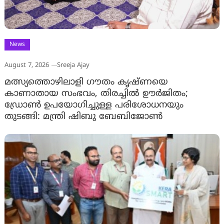
News
August 7, 2026
Sreeja Ajay
മത്സ്യത്തൊഴിലാളി ഗൗതം കൃഷ്ണയെ
കാണാതായ സംഭവം, തിരച്ചിൽ ഊർജിതം;
ഡ്രോണ്‍ ഉപയോഗിച്ചുള്ള പരിശോധനയും
തുടങ്ങി: മന്ത്രി ഷിബു ബേബിജോണ്‍