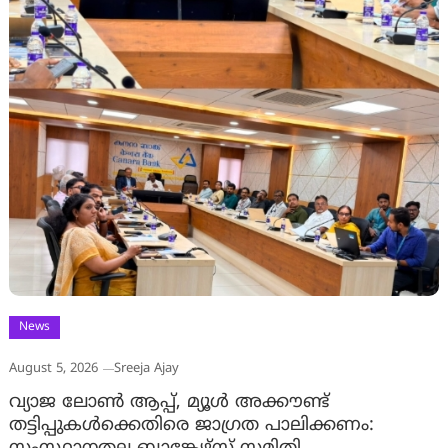
News
August 5, 2026
Sreeja Ajay
വ്യാജ ലോൺ ആപ്പ്, മ്യൂൾ അക്കൗണ്ട്
തട്ടിപ്പുകൾക്കെതിരെ ജാ​ഗ്രത പാലിക്കണം: