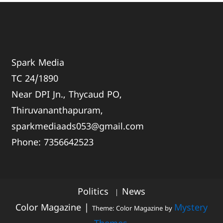
Spark Media
TC 24/1890
Near DPI Jn., Thycaud PO,
Thiruvananthapuram,
sparkmediaads053@gmail.com
Phone:
735664
2523
Politics
News
Color Magazine
|
Mystery
Theme: Color Magazine by