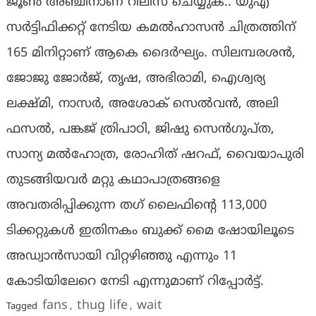
ജൂണ്‍ അഞ്ചിനാണ് റിലീസ് ചെയ്യുക.. യുഎ
സര്‍ട്ടിഫിക്കറ്റ് നേടിയ കമല്‍ഹാസൻ ചിത്രത്തിന്
165 മിനിറ്റാണ് ആകെ ദൈര്‍ഘ്യം. സിലമ്പരശൻ,
ജോജു ജോർജ്, തൃഷ, അഭിരാമി, ഐശ്വര്യ
ലക്ഷ്മി, നാസർ, അശോക് സെല്‍വന്‍, അലി
ഫസല്‍, പങ്കജ് ത്രിപാഠി, ജിഷു സെന്‍ഗുപ്‍ത,
സാന്യ മല്‍ഹോത്ര, രോഹിത് ഷറഫ്, വൈയാപുരി
തുടങ്ങിയവര്‍ മറ്റു കഥാപാത്രങ്ങളെ
അവതരിപ്പിക്കുന്ന തഗ്‍ ലൈഫിൻ്റെ 113,000
ടിക്കറ്റുകള്‍ ഇതിനകം ബുക്ക് മൈ ഷോയിലൂടെ
അഡ്വാൻസായി വിറ്റഴിഞ്ഞു എന്നും 11
കോടിയിലേറെ നേടി എന്നുമാണ് റിപ്പോര്‍ട്ട്.
fans
thug life
wait
Tagged
,
,