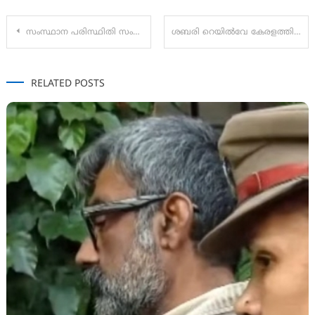
Post
സംസ്ഥാന പരിസ്ഥിതി സംരക്ഷക പുരസ്‌കാരത്തിന് ഐ ബി സതീഷ് എംഎൽഎ അർഹനായി
ശബരി റെയിൽവേ കേരളത്തിൻ്റെ വികസന സ്വപ്നങ്ങൾക്ക് പുതിയ ഊർജ്ജ വിഴിഞ്ഞം തുറമുഖം വരെ നീട്ടണമെന്ന് – ഹിൽഡെഫ്‌
navigation
RELATED POSTS