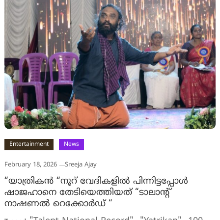
Entertainment
News
February 18, 2026
Sreeja Ajay
“യാത്രികൻ “നൂറ് വേദികളിൽ പിന്നിട്ടപ്പോൾ
ഷാജഹാനെ തേടിയെത്തിയത് “ടാലാന്റ്
നാഷണൽ റെക്കോർഡ് “