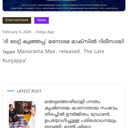
Entertainment
News
February 6, 2026
Sreeja Ajay
‘ദി ലേറ്റ് കുഞ്ഞപ്പ’ മനോരമ മാക്‌സില്‍ റിലീസായി
Manorama Max
released
The Late
Tagged
,
,
Kunjappa'
LATEST POST
മത്സ്യത്തൊഴിലാളി ഗൗതം
കൃഷ്ണയെ കാണാതായ സംഭവം,
തിരച്ചിൽ ഊർജിതം; ഡ്രോണ്‍
ഉപയോഗിച്ചുള്ള പരിശോധനയും
തുടങ്ങി: മന്ത്രി ഷിബു