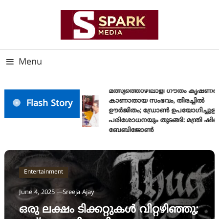
Skip
To
Content
സത്യത്തിന്റെ ജ്വാല വാർത്തയുടെ ലക്ഷ്യം
SPARK MEDIA
Menu
മത്സ്യത്തൊഴിലാളി ഗൗതം കൃഷ്ണയ
കാണാതായ സംഭവം, തിരച്ചിൽ
Flash Story
ഊർജിതം; ഡ്രോണ്‍ ഉപയോഗിച്ചുള്ള
പരിശോധനയും തുടങ്ങി: മന്ത്രി ഷിബ
ബേബിജോണ്‍
Entertainment
June 4, 2025
Sreeja Ajay
ഒരു ലക്ഷം ടിക്കറ്റുകള്‍ വിറ്റഴിഞ്ഞു;