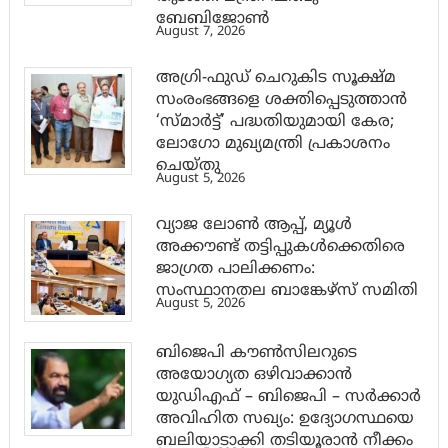
ബേബിജോണ്‍
August 7, 2026
അഗ്രി-ഫുഡ് ചെറുകിട സൂക്ഷ്മ
സംരംഭങ്ങളെ ശക്തിപ്പെടുത്താന്‍
‘സ്മാര്‍ട്ട്’ പദ്ധതിയുമായി കേര;
ലോഗോ മുഖ്യമന്ത്രി പ്രകാശനം
ചെയ്തു
August 5, 2026
വ്യാജ ലോൺ ആപ്പ്, മ്യൂൾ
അക്കൗണ്ട് തട്ടിപ്പുകൾക്കെതിരെ
ജാ​ഗ്രത പാലിക്കണം:
സംസ്ഥാനതല ബാങ്കേഴ്സ് സമിതി
August 5, 2026
ബിജെപി കൗൺസിലറുടെ
അയോഗ്യത ഒഴിവാക്കാൻ
യുഡിഎഫ് – ബിജെപി – സർക്കാർ
അവിഹിത സഖ്യം: ഉദ്യോഗസ്ഥയെ
ബലിയാടാക്കി തടിയൂരാൻ നീക്കം