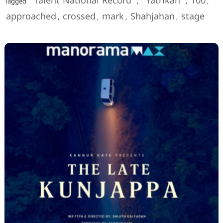
"Talent National Record"
"Yatrikan"
100
Tagged
,
,
,
approached
crossed
mark
Shahjahan
stage
,
,
,
,