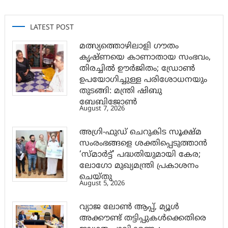
LATEST POST
മത്സ്യത്തൊഴിലാളി ഗൗതം
കൃഷ്ണയെ കാണാതായ സംഭവം,
തിരച്ചിൽ ഊർജിതം; ഡ്രോണ്‍
ഉപയോഗിച്ചുള്ള പരിശോധനയും
തുടങ്ങി: മന്ത്രി ഷിബു
ബേബിജോണ്‍
August 7, 2026
അഗ്രി-ഫുഡ് ചെറുകിട സൂക്ഷ്മ
സംരംഭങ്ങളെ ശക്തിപ്പെടുത്താന്‍
‘സ്മാര്‍ട്ട്’ പദ്ധതിയുമായി കേര;
ലോഗോ മുഖ്യമന്ത്രി പ്രകാശനം
ചെയ്തു
August 5, 2026
വ്യാജ ലോൺ ആപ്പ്, മ്യൂൾ
അക്കൗണ്ട് തട്ടിപ്പുകൾക്കെതിരെ