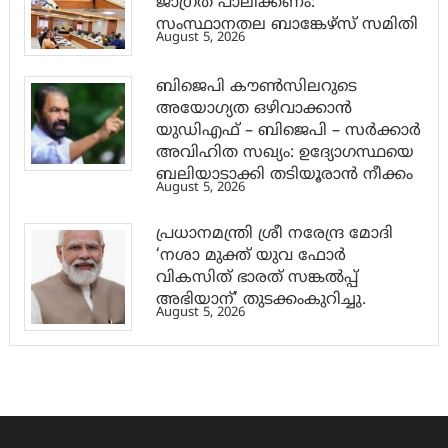
ജാ​ഗ്രത പാലിക്കണം:
സംസ്ഥാനതല ബാങ്കേഴ്സ് സമിതി
August 5, 2026
ബിജെപി കൗൺസിലറുടെ
അയോഗ്യത ഒഴിവാക്കാൻ
യുഡിഎഫ് – ബിജെപി – സർക്കാർ
അവിഹിത സഖ്യം: ഉദ്യോഗസ്ഥയെ
ബലിയാടാക്കി തടിയൂരാൻ നീക്കം
August 5, 2026
പ്രധാനമന്ത്രി ശ്രീ നരേന്ദ്ര മോദി
‘നശാ മുക്ത് യുവ ഫോർ
വികസിത് ഭാരത് സങ്കൽപ്പ്
അഭിയാന്’ തുടക്കംകുറിച്ചു.
August 5, 2026