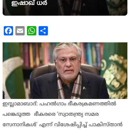
ഇഷാഖ് ധർ
Facebook
Email
WhatsApp
Share
ഇസ്ലാമാബാദ്: പഹൽഗാം ഭീകരക്രമണത്തിൽ
പങ്കെടുത്ത ഭീകരരെ ‘സ്വാതന്ത്ര്യ സമര
സേനാനികൾ’ എന്ന് വിശേഷിപ്പിച്ച് പാകിസ്താൻ