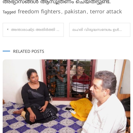
അഭ്യാസങ്ങൾ ആസൂത്രണം ചെയ്തിട്ടുണ്ട്.
freedom fighters
pakistan
terror attack
Tagged
,
,
Post
അന്താരാഷ്ട്ര അതിർത്തി മറികടന്ന ജവാനെ പാകിസ്ഥാൻ കസ്റ്റഡിയിലെടുത്തു
ലഹരി വിരുദ്ധസന്ദേശം ഉൾപ്പെടുത്തിയ 20 ലക്ഷം നോട്ട് ബുക്കുകളുടെ വിപണനോദ്ഘാടനം മുഖ്യമന്ത്രി നിർവഹിക്കുന്നു
navigation
RELATED POSTS