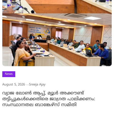
News
August 5, 2026
Sreeja Ajay
വ്യാജ ലോൺ ആപ്പ്, മ്യൂൾ അക്കൗണ്ട്
തട്ടിപ്പുകൾക്കെതിരെ ജാ​ഗ്രത പാലിക്കണം:
സംസ്ഥാനതല ബാങ്കേഴ്സ് സമിതി