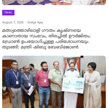
News
August 7, 2026
Sreeja Ajay
മത്സ്യത്തൊഴിലാളി ഗൗതം കൃഷ്ണയെ
കാണാതായ സംഭവം, തിരച്ചിൽ ഊർജിതം;
ഡ്രോണ്‍ ഉപയോഗിച്ചുള്ള പരിശോധനയും
തുടങ്ങി: മന്ത്രി ഷിബു ബേബിജോണ്‍