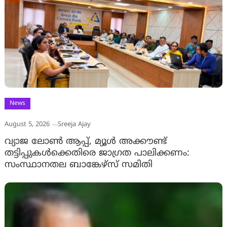
News
August 5, 2026
Sreeja Ajay
വ്യാജ ലോൺ ആപ്പ്, മ്യൂൾ അക്കൗണ്ട്
തട്ടിപ്പുകൾക്കെതിരെ ജാ​ഗ്രത പാലിക്കണം:
സംസ്ഥാനതല ബാങ്കേഴ്സ് സമിതി