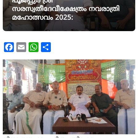
പൂജപ്പുര ശ്രീ
സരസ്വതീദേവീക്ഷേത്രം നവരാത്രി
മഹോത്സവം 2025:
Facebook
Email
WhatsApp
Share