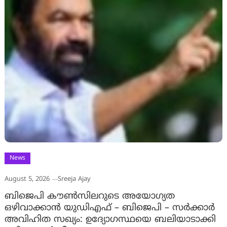
News
August 5, 2026
Sreeja Ajay
ബിജെപി കൗൺസിലറുടെ അയോഗ്യത
ഒഴിവാക്കാൻ യുഡിഎഫ് – ബിജെപി – സർക്കാർ
അവിഹിത സഖ്യം: ഉദ്യോഗസ്ഥയെ ബലിയാടാക്കി