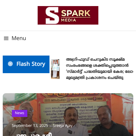
Skip
To
Content
സത്യത്തിന്റെ ജ്വാല വാർത്തയുടെ ലക്ഷ്യം
SPARK MEDIA
Menu
അഗ്രി-ഫുഡ് ചെറുകിട സൂക്ഷ്മ
Flash Story
സംരംഭങ്ങളെ ശക്തിപ്പെടുത്താന്‍
‘സ്മാര്‍ട്ട്’ പദ്ധതിയുമായി കേര; ലോഗ
മുഖ്യമന്ത്രി പ്രകാശനം ചെയ്തു
News
September 13, 2025
Sreeja Ajay