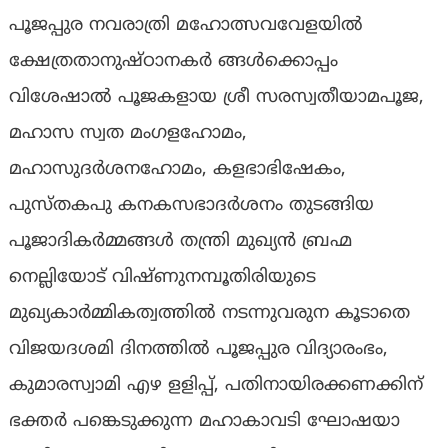
പൂജപ്പുര നവരാത്രി മഹോത്സവവേളയിൽ
ക്ഷേത്രതാനുഷ്‌ഠാനകർ ങ്ങൾക്കൊപ്പം
വിശേഷാൽ പൂജകളായ ശ്രീ സരസ്വതീയാമപൂജ,
മഹാസ സ്വത മംഗളഹോമം,
മഹാസുദർശനഹോമം, കളഭാഭിഷേകം,
പുസ്‌തകപു കനകസഭാദർശനം തുടങ്ങിയ
പൂജാദികർമ്മങ്ങൾ തന്ത്രി മുഖ്യൻ ബ്രഹ്മ
നെല്ലിയോട് വിഷ്ണുനമ്പൂതിരിയുടെ
മുഖ്യകാർമ്മികത്വത്തിൽ നടന്നുവരുന കൂടാതെ
വിജയദശമി ദിനത്തിൽ പൂജപ്പുര വിദ്യാരംഭം,
കുമാരസ്വാമി എഴ ളളിപ്പ്, പതിനായിരക്കണക്കിന്
ഭക്തർ പങ്കെടുക്കുന്ന മഹാകാവടി ഘോഷയാ