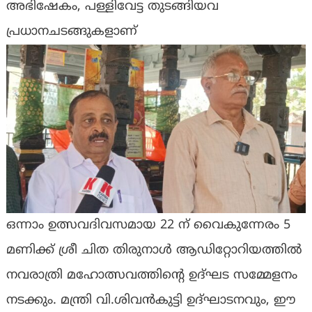
അഭിഷേകം, പള്ളിവേട്ട തുടങ്ങിയവ
പ്രധാനചടങ്ങുകളാണ്
ഒന്നാം ഉത്സവദിവസമായ 22 ന് വൈകുന്നേരം 5
മണിക്ക് ശ്രീ ചിത തിരുനാൾ ആഡിറ്റോറിയത്തിൽ
നവരാത്രി മഹോത്സവത്തിൻ്റെ ഉദ്ഘട സമ്മേളനം
നടക്കും. മന്ത്രി വി.ശിവൻകുട്ടി ഉദ്ഘാടനവും, ഈ