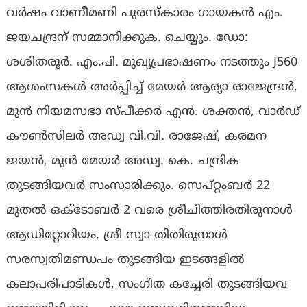
വർഷം വാണീമണി പുരസ്‌കാരം ഗായകൻ എം.
ജയചന്ദ്രന് സമ്മാനിക്കുക. ചെയ്യും. ഡോ:
ശശിതരൂർ. എം.പി. മുഖ്യപ്രഭാഷണം നടത്തും J560
ആശംസകൾ അർപ്പിച്ച് മേയർ ആര്യാ രാജേന്ദ്രൻ,
മുൻ നിയമസഭാ സ്‌പീക്കർ എൻ. ശക്തൻ, വാർഡ്
കൗൺസിലർ അഡ്വ വി.വി. രാജേഷ്, കരമന
ജയൻ, മുൻ മേയർ അഡ്വ. കെ. ചന്ദ്രിക
തുടങ്ങിയവർ സംസാരിക്കും. സെപ്റ്റംബർ 22
മുതൽ ഒക്ടോബർ 2 വരെ ശ്രീചിത്തിരതിരുനാൾ
ആഡിറ്റോറിയം, ശ്രീ സ്വാ തിതിരുനാൾ
സരസ്വതിമണ്ഡപം തുടങ്ങിയ ഇടങ്ങളിൽ
കലാപരിപാടികൾ, സംഗീത കച്ചേരി തുടങ്ങിയവ