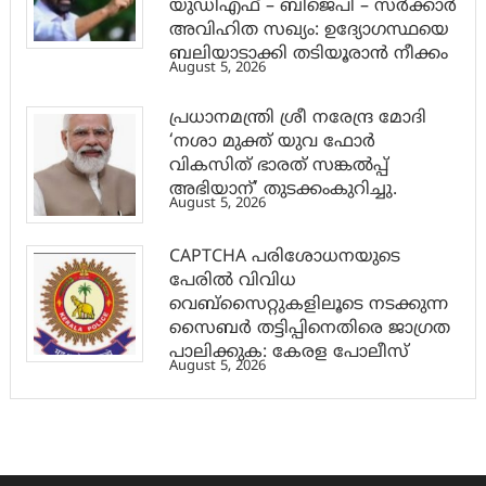
യുഡിഎഫ് – ബിജെപി – സർക്കാർ
അവിഹിത സഖ്യം: ഉദ്യോഗസ്ഥയെ
ബലിയാടാക്കി തടിയൂരാൻ നീക്കം
August 5, 2026
പ്രധാനമന്ത്രി ശ്രീ നരേന്ദ്ര മോദി
‘നശാ മുക്ത് യുവ ഫോർ
വികസിത് ഭാരത് സങ്കൽപ്പ്
അഭിയാന്’ തുടക്കംകുറിച്ചു.
August 5, 2026
CAPTCHA പരിശോധനയുടെ
പേരില്‍ വിവിധ
വെബ്സൈറ്റുകളിലൂടെ നടക്കുന്ന
സൈബര്‍ തട്ടിപ്പിനെതിരെ ജാഗ്രത
പാലിക്കുക: കേരള പോലീസ്
August 5, 2026