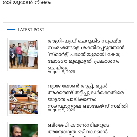
തടിയൂരാൻ നീക്കം
LATEST POST
അഗ്രി-ഫുഡ് ചെറുകിട സൂക്ഷ്മ
സംരംഭങ്ങളെ ശക്തിപ്പെടുത്താന്‍
‘സ്മാര്‍ട്ട്’ പദ്ധതിയുമായി കേര;
ലോഗോ മുഖ്യമന്ത്രി പ്രകാശനം
ചെയ്തു
August 5, 2026
വ്യാജ ലോൺ ആപ്പ്, മ്യൂൾ
അക്കൗണ്ട് തട്ടിപ്പുകൾക്കെതിരെ
ജാ​ഗ്രത പാലിക്കണം:
സംസ്ഥാനതല ബാങ്കേഴ്സ് സമിതി
August 5, 2026
ബിജെപി കൗൺസിലറുടെ
അയോഗ്യത ഒഴിവാക്കാൻ