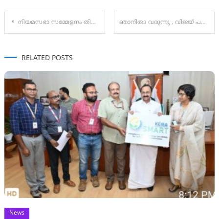
Post
നിയമസഭാ സമ്മേളനം തിങ്കളാഴ്ച; രാഹുൽ മാങ്കൂട്ടത്തിലിനെച്ചൊല്ലി കോൺഗ്രസിൽ തർക്കം:
ഞാനിതാ വരുന്നു , വിജയ് പറഞ്ഞു, സ്വീകരിക്കാൻ പതിനായിരങ്ങൾ ഒഴുകിയെത്തി; ടിവികെ മെഗാ റാലിക്ക് തുടക്കം
navigation
RELATED POSTS
News