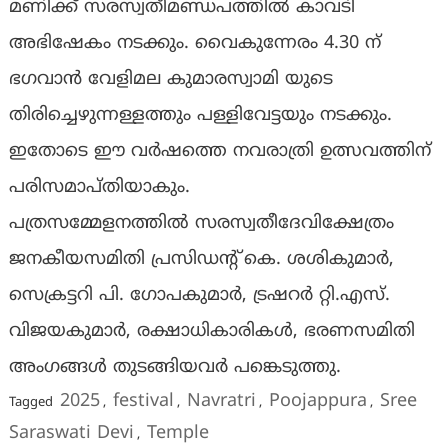
മണിക്ക് സരസ്വതീമണ്ഡപത്തിൽ കാവടി
അഭിഷേകം നടക്കും. വൈകുന്നേരം 4.30 ന്
ഭഗവാൻ വേളിമല കുമാരസ്വാമി യുടെ
തിരിച്ചെഴുന്നള്ളത്തും പള്ളിവേട്ടയും നടക്കും.
ഇതോടെ ഈ വർഷത്തെ നവരാത്രി ഉത്സവത്തിന്
പരിസമാപ്തിയാകും.
പത്രസമ്മേളനത്തിൽ സരസ്വതീദേവിക്ഷേത്രം
ജനകീയസമിതി പ്രസിഡന്റ് കെ. ശശികുമാർ,
സെക്രട്ടറി പി. ഗോപകുമാർ, ട്രഷറർ റ്റി.എസ്.
വിജയകുമാർ, രക്ഷാധികാരികൾ, ഭരണസമിതി
അംഗങ്ങൾ തുടങ്ങിയവർ പങ്കെടുത്തു.
2025
festival
Navratri
Poojappura
Sree
Tagged
,
,
,
,
Saraswati Devi
Temple
,