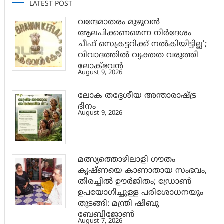
LATEST POST
വന്ദേമാതരം മുഴുവൻ
ആലപിക്കണമെന്ന നിർദേശം
ചീഫ് സെക്രട്ടറിക്ക് നൽകിയിട്ടില്ല’;
വിവാദത്തിൽ വ്യക്തത വരുത്തി
ലോക്ഭവൻ
August 9, 2026
ലോക തദ്ദേശീയ അന്താരാഷ്ട്ര
ദിനം
August 9, 2026
മത്സ്യത്തൊഴിലാളി ഗൗതം
കൃഷ്ണയെ കാണാതായ സംഭവം,
തിരച്ചിൽ ഊർജിതം; ഡ്രോണ്‍
ഉപയോഗിച്ചുള്ള പരിശോധനയും
തുടങ്ങി: മന്ത്രി ഷിബു
ബേബിജോണ്‍
August 7, 2026