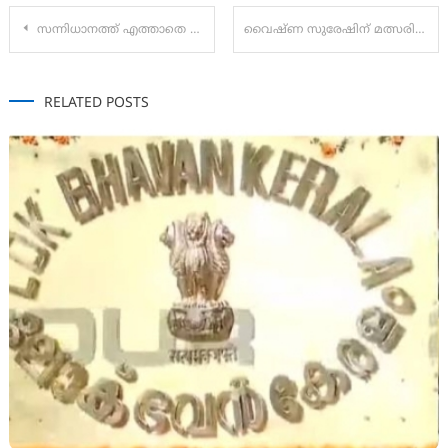
Post
സന്നിധാനത്ത് എത്താതെ മടങ്ങിയ തീര്‍ഥാടകര്‍ക്ക് സുഗമ ദര്‍ശനമൊരുക്കി കേരള പൊലീസ്
വൈഷ്ണ സുരേഷിന് മത്സരിക്കാം; വോട്ട് നീക്കിയ നടപടി റദ്ദാക്കി തിരഞ്ഞെടുപ്പ് കമ്മിഷൻ
navigation
RELATED POSTS