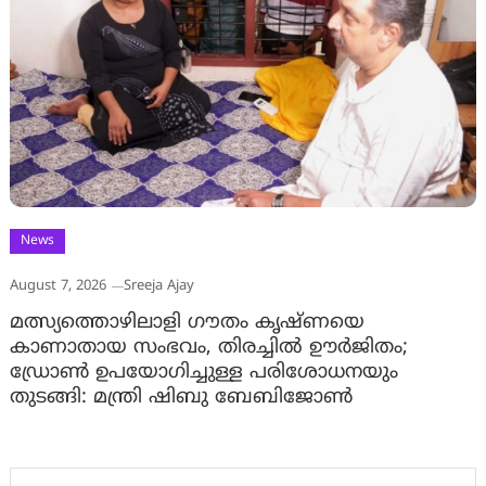
News
August 7, 2026
Sreeja Ajay
മത്സ്യത്തൊഴിലാളി ഗൗതം കൃഷ്ണയെ
കാണാതായ സംഭവം, തിരച്ചിൽ ഊർജിതം;
ഡ്രോണ്‍ ഉപയോഗിച്ചുള്ള പരിശോധനയും
തുടങ്ങി: മന്ത്രി ഷിബു ബേബിജോണ്‍