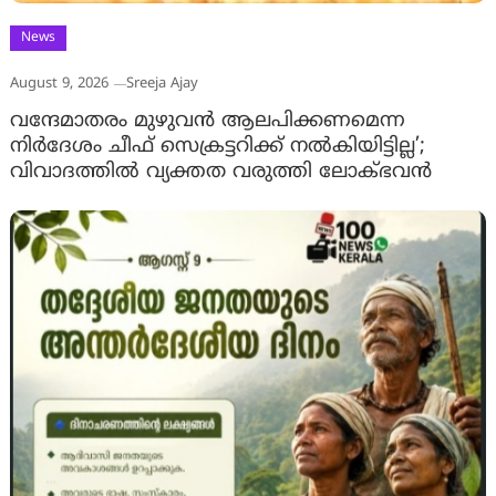
News
August 9, 2026
Sreeja Ajay
വന്ദേമാതരം മുഴുവൻ ആലപിക്കണമെന്ന
നിർദേശം ചീഫ് സെക്രട്ടറിക്ക് നൽകിയിട്ടില്ല’;
വിവാദത്തിൽ വ്യക്തത വരുത്തി ലോക്ഭവൻ