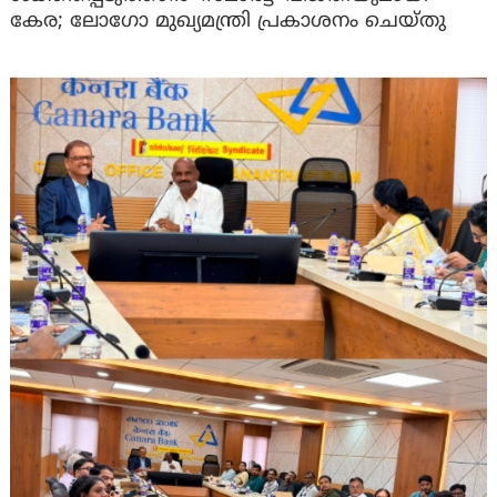
കേര; ലോഗോ മുഖ്യമന്ത്രി പ്രകാശനം ചെയ്തു