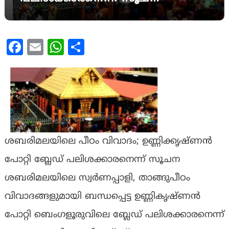
Facebook
Email
WhatsApp
Share
ശബരിമലയിലെ പീഠം വിവാദം; ഉണ്ണിക്കൃഷ്ണൻ
പോറ്റി ബ്ലേഡ് പലിശക്കാരനെന്ന് സൂചന
ശബരിമലയിലെ സ്വർണപ്പാളി, താങ്ങുപീഠം
വിവാദങ്ങളുമായി ബന്ധപ്പെട്ട ഉണ്ണികൃഷ്ണൻ
പോറ്റി ബെംഗളൂരുവിലെ ബ്ലേഡ് പലിശക്കാരനെന്ന്