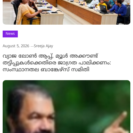
News
August 5, 2026
Sreeja Ajay
വ്യാജ ലോൺ ആപ്പ്, മ്യൂൾ അക്കൗണ്ട്
തട്ടിപ്പുകൾക്കെതിരെ ജാ​ഗ്രത പാലിക്കണം:
സംസ്ഥാനതല ബാങ്കേഴ്സ് സമിതി