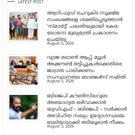
LATEST POST
അഗ്രി-ഫുഡ് ചെറുകിട സൂക്ഷ്മ
സംരംഭങ്ങളെ ശക്തിപ്പെടുത്താന്‍
‘സ്മാര്‍ട്ട്’ പദ്ധതിയുമായി കേര;
ലോഗോ മുഖ്യമന്ത്രി പ്രകാശനം
ചെയ്തു
August 5, 2026
വ്യാജ ലോൺ ആപ്പ്, മ്യൂൾ
അക്കൗണ്ട് തട്ടിപ്പുകൾക്കെതിരെ
ജാ​ഗ്രത പാലിക്കണം:
സംസ്ഥാനതല ബാങ്കേഴ്സ് സമിതി
August 5, 2026
ബിജെപി കൗൺസിലറുടെ
അയോഗ്യത ഒഴിവാക്കാൻ
യുഡിഎഫ് – ബിജെപി – സർക്കാർ
അവിഹിത സഖ്യം: ഉദ്യോഗസ്ഥയെ
ബലിയാടാക്കി തടിയൂരാൻ നീക്കം
August 5, 2026