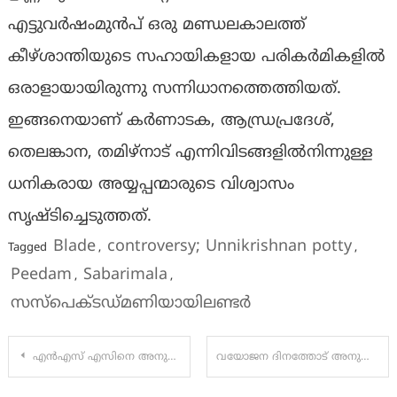
എട്ടുവർഷംമുൻപ്‌ ഒരു മണ്ഡലകാലത്ത്
കീഴ്ശാന്തിയുടെ സഹായികളായ പരികർമികളിൽ
ഒരാളായായിരുന്നു സന്നിധാനത്തെത്തിയത്.
ഇങ്ങനെയാണ് കർണാടക, ആന്ധ്രപ്രദേശ്,
തെലങ്കാന, തമിഴ്‌നാട് എന്നിവിടങ്ങളിൽനിന്നുള്ള
ധനികരായ അയ്യപ്പന്മാരുടെ വിശ്വാസം
സൃഷ്ടിച്ചെടുത്തത്.
Blade
controversy; Unnikrishnan potty
Tagged
,
,
Peedam
Sabarimala
,
,
സസ്‌പെക്ടഡ്മണിയായിലണ്ടർ
Post
എന്‍എസ് എസിനെ അനുനയിപ്പിക്കാന്‍ ആരെയും ചുമതലപ്പെടുത്തിയിട്ടില്ലെന്ന് വി ഡി സതീശന്‍
വയോജന ദിനത്തോട് അനുബന്ധിച്ച് നഗരസഭയുടെ സാന്ത്വനം, സാക്ഷാത്കാരം,
navigation