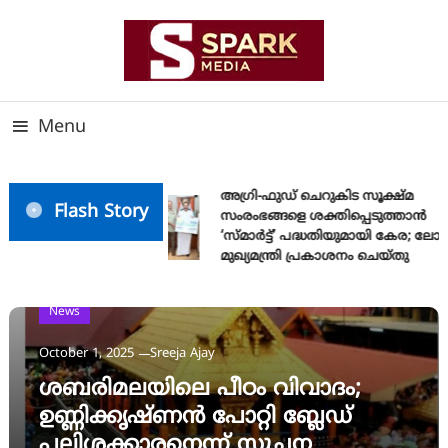
Skip
To
Content
സത്യത്തിന്റെ ജ്വാല വാർത്തയുടെ ലക്ഷ്യം
SPARK MEDIA
Menu
അഗ്രി-ഫുഡ് ചെറുകിട സൂക്ഷ്മ
Flash Story
സംരംഭങ്ങളെ ശക്തിപ്പെടുത്താന്‍
‘സ്മാര്‍ട്ട്’ പദ്ധതിയുമായി കേര; ലോ
മുഖ്യമന്ത്രി പ്രകാശനം ചെയ്തു
News
October 1, 2025
Sreeja Ajay
ശബരിമലയിലെ പീഠം വിവാദം;
ഉണ്ണിക്കൃഷ്ണൻ പോറ്റി ബ്ലേഡ്
പലിശക്കാരനെന്ന് സൂചന