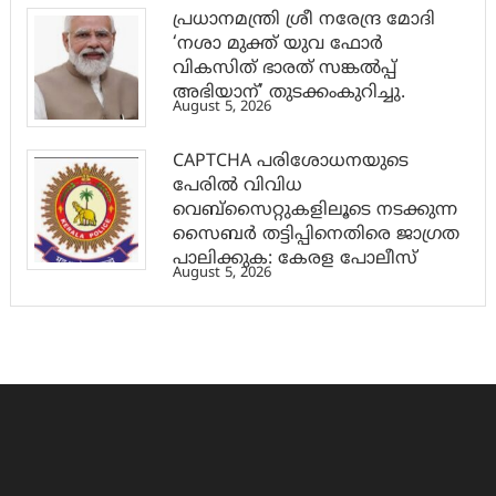
പ്രധാനമന്ത്രി ശ്രീ നരേന്ദ്ര മോദി
‘നശാ മുക്ത് യുവ ഫോർ
വികസിത് ഭാരത് സങ്കൽപ്പ്
അഭിയാന്’ തുടക്കംകുറിച്ചു.
August 5, 2026
CAPTCHA പരിശോധനയുടെ
പേരില്‍ വിവിധ
വെബ്സൈറ്റുകളിലൂടെ നടക്കുന്ന
സൈബര്‍ തട്ടിപ്പിനെതിരെ ജാഗ്രത
പാലിക്കുക: കേരള പോലീസ്
August 5, 2026