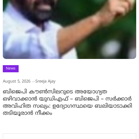
News
August 5, 2026
Sreeja Ajay
ബിജെപി കൗൺസിലറുടെ അയോഗ്യത
ഒഴിവാക്കാൻ യുഡിഎഫ് – ബിജെപി – സർക്കാർ
അവിഹിത സഖ്യം: ഉദ്യോഗസ്ഥയെ ബലിയാടാക്കി
തടിയൂരാൻ നീക്കം