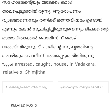
സഹോദരൻ്റെയും അടക്കം മൊഴി
രേഖപ്പെടുത്തിയിരുന്നു. ആരോപണം
വ്യാജമാണെന്നും തനിക്ക് മനോവിഷമം ഉണ്ടായി
എന്നും മകന്‍ സൂചിപ്പിച്ചിരുന്നുവെന്നും ദീപക്കിൻ്റെ
മാതാപിതാക്കള്‍ പൊലീസിന് മൊഴി
നല്‍കിയിരുന്നു. ദീപക്കിൻ്റെ സുഹൃത്തിൻ്റെ
മൊഴിയും പൊലീസ് രേഖപ്പെടുത്തിയിരുന്നു
arrested
caught
house
in Vadakara
Tagged
,
,
,
,
relative's
Shimjitha
,
Post
കഴക്കൂട്ടം സൈനിക സ്കൂളിൽ കേഡറ്റുകളുടെ പാസിംഗ് ഔട്ട് പരേഡും 65-ാമത് സ്ഥാപക ദിനവും ആഘോഷിച്ചു
പ്രധാനമന്ത്രി നരേന്ദ്ര മോദി 23 ന് തിരുവനന്തപുരത്ത്:വൻ റോഡ് ഷോ ഒരുക്കി സ്വീകരണം
navigation
RELATED POSTS