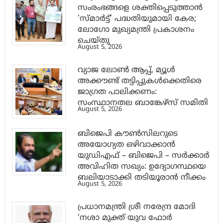
സംരംഭങ്ങളെ ശക്തിപ്പെടുത്താന്‍
‘സ്മാര്‍ട്ട്’ പദ്ധതിയുമായി കേര;
ലോഗോ മുഖ്യമന്ത്രി പ്രകാശനം
ചെയ്തു
August 5, 2026
വ്യാജ ലോൺ ആപ്പ്, മ്യൂൾ
അക്കൗണ്ട് തട്ടിപ്പുകൾക്കെതിരെ
ജാ​ഗ്രത പാലിക്കണം:
സംസ്ഥാനതല ബാങ്കേഴ്സ് സമിതി
August 5, 2026
ബിജെപി കൗൺസിലറുടെ
അയോഗ്യത ഒഴിവാക്കാൻ
യുഡിഎഫ് – ബിജെപി – സർക്കാർ
അവിഹിത സഖ്യം: ഉദ്യോഗസ്ഥയെ
ബലിയാടാക്കി തടിയൂരാൻ നീക്കം
August 5, 2026
പ്രധാനമന്ത്രി ശ്രീ നരേന്ദ്ര മോദി
‘നശാ മുക്ത് യുവ ഫോർ