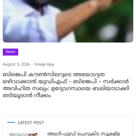
News
August 5, 2026
Sreeja Ajay
ബിജെപി കൗൺസിലറുടെ അയോഗ്യത
ഒഴിവാക്കാൻ യുഡിഎഫ് – ബിജെപി – സർക്കാർ
അവിഹിത സഖ്യം: ഉദ്യോഗസ്ഥയെ ബലിയാടാക്കി
തടിയൂരാൻ നീക്കം
LATEST POST
അഗ്രി-ഫുഡ് ചെറുകിട സൂക്ഷ്മ