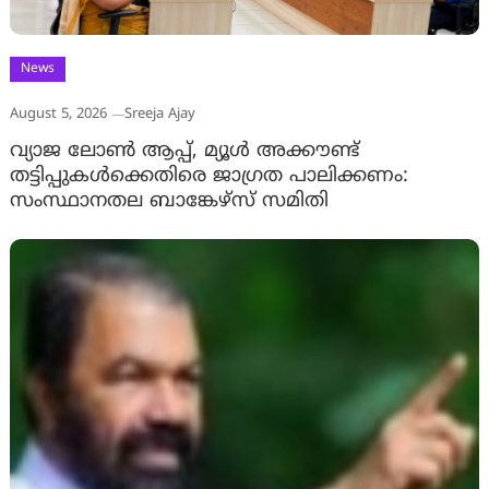
News
August 5, 2026
Sreeja Ajay
വ്യാജ ലോൺ ആപ്പ്, മ്യൂൾ അക്കൗണ്ട്
തട്ടിപ്പുകൾക്കെതിരെ ജാ​ഗ്രത പാലിക്കണം:
സംസ്ഥാനതല ബാങ്കേഴ്സ് സമിതി