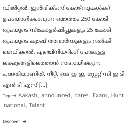
ഡിജിറ്റൽ, ഇൻവിക്ടസ് കോഴ്‌സുകൾക്ക്
ഉപയോഗിക്കാവുന്ന മൊത്തം 250 കോടി
രൂപയുടെ സ്കോളർഷിപ്പുകളും 25 കോടി
രൂപയുടെ ക്യാഷ് അവാർഡുകളും നൽകി
മെഡിക്കൽ, എഞ്ചിനിയറിംഗ് പോലുള്ള
ലക്ഷ്യങ്ങളിലെത്താൻ സഹായിക്കുന്ന
പദ്ധതിയാണിത്. നീറ്റ്, ജെ ഇ ഇ, സ്റ്റേറ്റ് സി ഇ ടി,
എൻ ടി എസ് […]
Aakash
announced
dates
Exam
Hunt
Tagged
,
,
,
,
,
national
Talent
,
Discover