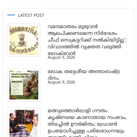
LATEST POST
വന്ദേമാതരം മുഴുവൻ
ആലപിക്കണമെന്ന നിർദേശം
ചീഫ് സെക്രട്ടറിക്ക് നൽകിയിട്ടില്ല’;
വിവാദത്തിൽ വ്യക്തത വരുത്തി
ലോക്ഭവൻ
August 9, 2026
ലോക തദ്ദേശീയ അന്താരാഷ്ട്ര
ദിനം
August 9, 2026
മത്സ്യത്തൊഴിലാളി ഗൗതം
കൃഷ്ണയെ കാണാതായ സംഭവം,
തിരച്ചിൽ ഊർജിതം; ഡ്രോണ്‍
ഉപയോഗിച്ചുള്ള പരിശോധനയും