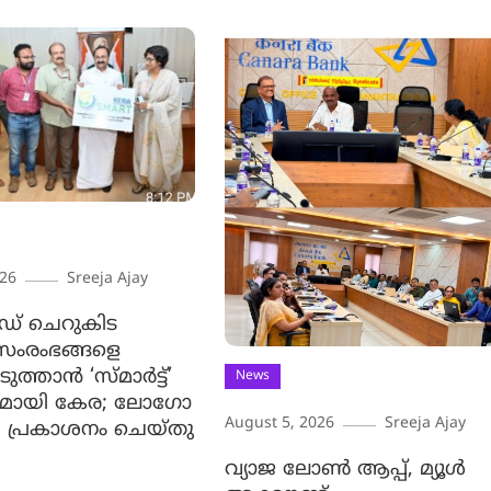
026
Sreeja Ajay
ുഡ് ചെറുകിട
 സംരംഭങ്ങളെ
ത്താന്‍ ‘സ്മാര്‍ട്ട്’
News
ുമായി കേര; ലോഗോ
August 5, 2026
Sreeja Ajay
്രി പ്രകാശനം ചെയ്തു
വ്യാജ ലോൺ ആപ്പ്, മ്യൂൾ