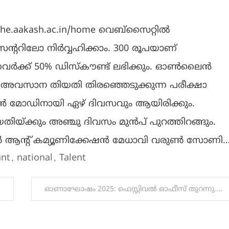
nthe.aakash.ac.in/home വെബ്സൈറ്റിൽ
ിലോ നിർവ്വഹിക്കാം. 300 രൂപയാണ്
ുന്നവർക്ക് 50% ഡിസ്കൗണ്ട് ലഭിക്കും. ഓൺലൈൻ
ട അവസാന തിയതി തിരഞ്ഞെടുക്കുന്ന പരീക്ഷാ
ലൈൻ മോഡിനായി ഏഴ് ദിവസവും ആയിരിക്കും.
്ക്കും അഞ്ചു ദിവസം മുൻപ് പുറത്തിറങ്ങും.
 ആൻ്റ് കമ്യൂണിക്കേഷൻ മേധാവി വരുൺ സോണി…
nt
national
Talent
,
,
ഓണാഘോഷം 2025: ഫെസ്റ്റിവൽ ഓഫീസ് തുറന്നു.