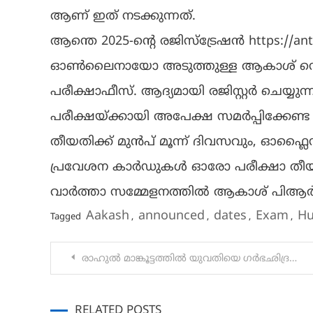
ആണ് ഇത് നടക്കുന്നത്.
ആന്തെ 2025-ൻ്റെ രജിസ്ട്രേഷൻ https://a
ഓൺലൈനായോ അടുത്തുള്ള ആകാശ് സെൻ്ററ
പരീക്ഷാഫീസ്. ആദ്യമായി രജിസ്റ്റർ ചെയ്യ
പരീക്ഷയ്ക്കായി അപേക്ഷ സമർപ്പിക്കേണ്
തീയതിക്ക് മുൻപ് മൂന്ന് ദിവസവും, ഓഫ്
പ്രവേശന കാർഡുകൾ ഓരോ പരീക്ഷാ തീയതിയ
വാർത്താ സമ്മേളനത്തിൽ ആകാശ് പിആർ
Aakash
announced
dates
Exam
Hu
Tagged
,
,
,
,
Post
രാഹുൽ മാങ്കൂട്ടത്തിൽ യുവതിയെ ഗര്‍ഭഛിദ്രത്തിന് നിര്‍ബന്ധിച്ചതിൻ്റെ കൂടുതല്‍ തെളിവുകള്‍ പുറത്ത്:
navigation
RELATED POSTS