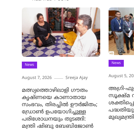
News
News
August 5, 2
August 7, 2026
Sreeja Ajay
അഗ്രി-ഫ
മത്സ്യത്തൊഴിലാളി ഗൗതം
സൂക്ഷ്മ
കൃഷ്ണയെ കാണാതായ
ശക്തിപ്പെടു
സംഭവം, തിരച്ചിൽ ഊർജിതം;
പദ്ധതിയ
ഡ്രോണ്‍ ഉപയോഗിച്ചുള്ള
മുഖ്യമന്ത
പരിശോധനയും തുടങ്ങി:
മന്ത്രി ഷിബു ബേബിജോണ്‍