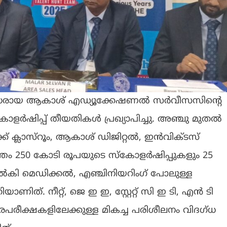
ിദഗ്‌ധരായ ആകാശ് എഡ്യൂക്കേഷണൽ സർവീസസിന്റെ
ർഷിപ്പ് തീയതികൾ പ്രഖ്യാപിച്ചു. അഞ്ചു മുതൽ
ൾക്ക് ക്ലാസ്‌റൂം, ആകാശ് ഡിജിറ്റൽ, ഇൻവിക്ടസ്
തം 250 കോടി രൂപയുടെ സ്കോളർഷിപ്പുകളും 25
കി മെഡിക്കൽ, എഞ്ചിനിയറിംഗ് പോലുള്ള
ിത്. നീറ്റ്, ജെ ഇ ഇ, സ്റ്റേറ്റ് സി ഇ ടി, എൻ ടി
രീക്ഷകളിലേക്കുള്ള മികച്ച പരിശീലനം വിദഗ്‌ധ