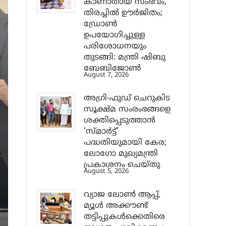
കാണാതായ സംഭവം,
തിരച്ചിൽ ഊർജിതം;
ഡ്രോണ്‍
ഉപയോഗിച്ചുള്ള
പരിശോധനയും
തുടങ്ങി: മന്ത്രി ഷിബു
ബേബിജോണ്‍
August 7, 2026
അഗ്രി-ഫുഡ് ചെറുകിട
സൂക്ഷ്മ സംരംഭങ്ങളെ
ശക്തിപ്പെടുത്താന്‍
‘സ്മാര്‍ട്ട്’
പദ്ധതിയുമായി കേര;
ലോഗോ മുഖ്യമന്ത്രി
പ്രകാശനം ചെയ്തു
August 5, 2026
വ്യാജ ലോൺ ആപ്പ്,
മ്യൂൾ അക്കൗണ്ട്
തട്ടിപ്പുകൾക്കെതിരെ