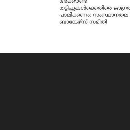
അക്കൗണ്ട്
തട്ടിപ്പുകൾക്കെതിരെ ജാ​ഗ്ര
പാലിക്കണം: സംസ്ഥാനതല
ബാങ്കേഴ്സ് സമിതി