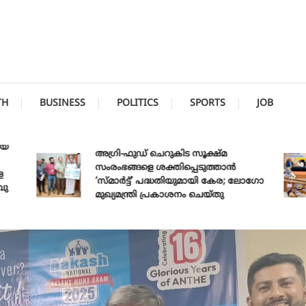
TH
BUSINESS
POLITICS
SPORTS
JOB
അഗ്രി-ഫുഡ് ചെറുകിട സൂക്ഷ്മ
സംരംഭങ്ങളെ ശക്തിപ്പെടുത്താന്‍
‘സ്മാര്‍ട്ട്’ പദ്ധതിയുമായി കേര; ലോഗോ
മുഖ്യമന്ത്രി പ്രകാശനം ചെയ്തു