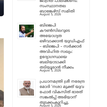
ജാ​ഗ്രത പാലിക്കണം:
സംസ്ഥാനതല
ബാങ്കേഴ്സ് സമിതി
August 5, 2026
ബിജെപി
കൗൺസിലറുടെ
അയോഗ്യത
ഒഴിവാക്കാൻ യുഡിഎഫ്
– ബിജെപി – സർക്കാർ
അവിഹിത സഖ്യം:
ഉദ്യോഗസ്ഥയെ
ബലിയാടാക്കി
തടിയൂരാൻ നീക്കം
August 5, 2026
പ്രധാനമന്ത്രി ശ്രീ നരേന്ദ്ര
മോദി ‘നശാ മുക്ത് യുവ
ഫോർ വികസിത് ഭാരത്
സങ്കൽപ്പ് അഭിയാന്’
തുടക്കംകുറിച്ചു.
August 5, 2026