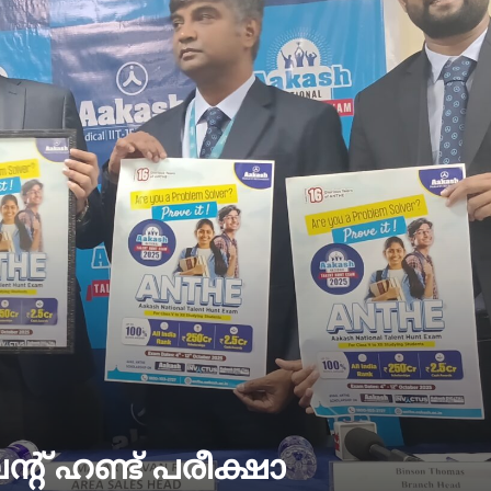
് ഹണ്ട് പരീക്ഷാ