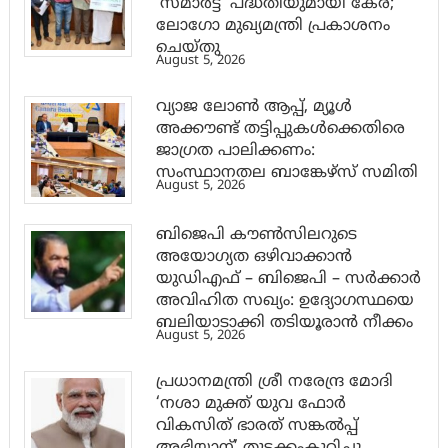
‘സ്മാര്‍ട്ട്’ പദ്ധതിയുമായി കേര;
ലോഗോ മുഖ്യമന്ത്രി പ്രകാശനം
ചെയ്തു
August 5, 2026
വ്യാജ ലോൺ ആപ്പ്, മ്യൂൾ
അക്കൗണ്ട് തട്ടിപ്പുകൾക്കെതിരെ
ജാ​ഗ്രത പാലിക്കണം:
സംസ്ഥാനതല ബാങ്കേഴ്സ് സമിതി
August 5, 2026
ബിജെപി കൗൺസിലറുടെ
അയോഗ്യത ഒഴിവാക്കാൻ
യുഡിഎഫ് – ബിജെപി – സർക്കാർ
അവിഹിത സഖ്യം: ഉദ്യോഗസ്ഥയെ
ബലിയാടാക്കി തടിയൂരാൻ നീക്കം
August 5, 2026
പ്രധാനമന്ത്രി ശ്രീ നരേന്ദ്ര മോദി
‘നശാ മുക്ത് യുവ ഫോർ
വികസിത് ഭാരത് സങ്കൽപ്പ്