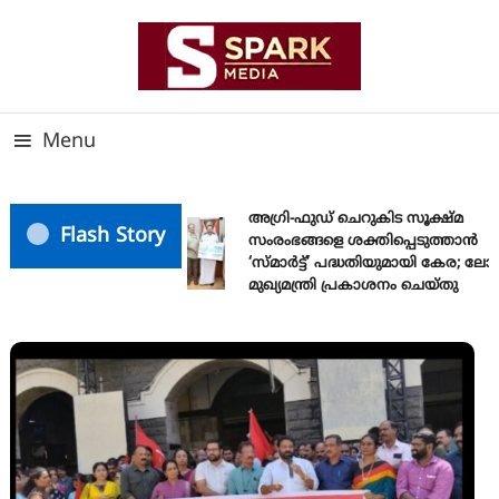
Skip
To
Content
സത്യത്തിന്റെ ജ്വാല വാർത്തയുടെ ലക്ഷ്യം
SPARK MEDIA
Menu
അഗ്രി-ഫുഡ് ചെറുകിട സൂക്ഷ്മ
Flash Story
സംരംഭങ്ങളെ ശക്തിപ്പെടുത്താന്‍
‘സ്മാര്‍ട്ട്’ പദ്ധതിയുമായി കേര; ല
മുഖ്യമന്ത്രി പ്രകാശനം ചെയ്തു