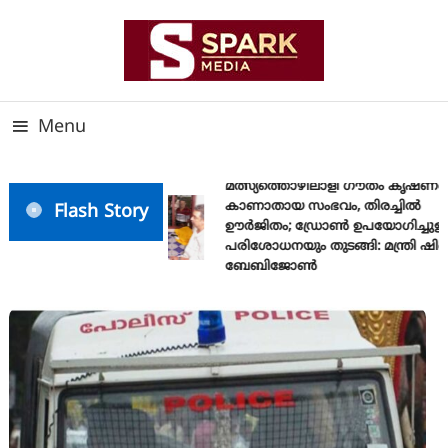
Skip
To
Content
സത്യത്തിന്റെ ജ്വാല വാർത്തയുടെ ലക്ഷ്യം
SPARK MEDIA
Menu
മത്സ്യത്തൊഴിലാളി ഗൗതം കൃഷ്ണ
കാണാതായ സംഭവം, തിരച്ചിൽ
Flash Story
ഊർജിതം; ഡ്രോണ്‍ ഉപയോഗിച്ചുള്
പരിശോധനയും തുടങ്ങി: മന്ത്രി ഷി
ബേബിജോണ്‍