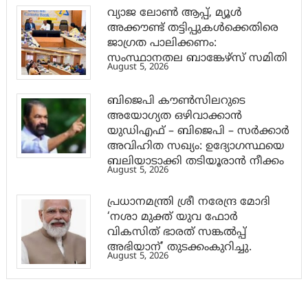
വ്യാജ ലോൺ ആപ്പ്, മ്യൂൾ
അക്കൗണ്ട് തട്ടിപ്പുകൾക്കെതിരെ
ജാ​ഗ്രത പാലിക്കണം:
സംസ്ഥാനതല ബാങ്കേഴ്സ് സമിതി
August 5, 2026
ബിജെപി കൗൺസിലറുടെ
അയോഗ്യത ഒഴിവാക്കാൻ
യുഡിഎഫ് – ബിജെപി – സർക്കാർ
അവിഹിത സഖ്യം: ഉദ്യോഗസ്ഥയെ
ബലിയാടാക്കി തടിയൂരാൻ നീക്കം
August 5, 2026
പ്രധാനമന്ത്രി ശ്രീ നരേന്ദ്ര മോദി
‘നശാ മുക്ത് യുവ ഫോർ
വികസിത് ഭാരത് സങ്കൽപ്പ്
അഭിയാന്’ തുടക്കംകുറിച്ചു.
August 5, 2026