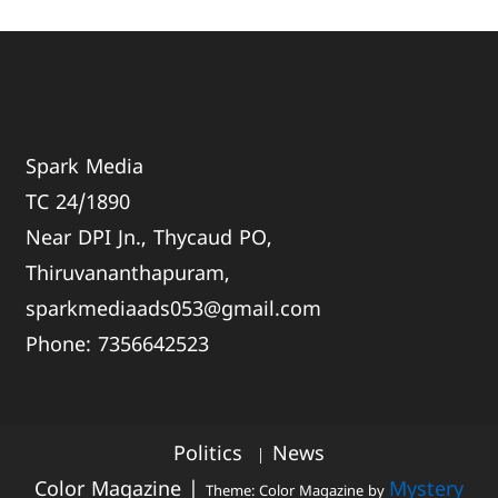
Spark Media
TC 24/1890
Near DPI Jn., Thycaud PO,
Thiruvananthapuram,
sparkmediaads053@gmail.com
Phone:
735664
2523
Politics
News
Color Magazine
|
Mystery
Theme: Color Magazine by