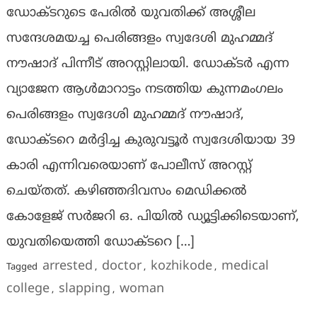
ഡോക്ടറുടെ പേരിൽ യുവതിക്ക് അശ്ശീല
സന്ദേശമയച്ച പെരിങ്ങളം സ്വദേശി മുഹമ്മദ്
നൗഷാദ് പിന്നീട് അറസ്റ്റിലായി. ഡോക്ടർ എന്ന
വ്യാജേന ആൾമാറാട്ടം നടത്തിയ കുന്നമംഗലം
പെരിങ്ങളം സ്വദേശി മുഹമ്മദ് നൗഷാദ്,
ഡോക്ടറെ മർദ്ദിച്ച കുരുവട്ടൂർ സ്വദേശിയായ 39
കാരി എന്നിവരെയാണ് പോലീസ് അറസ്റ്റ്
ചെയ്തത്. കഴിഞ്ഞദിവസം മെഡിക്കൽ
കോളേജ് സർജറി ഒ. പിയിൽ ഡ്യൂട്ടിക്കിടെയാണ്,
യുവതിയെത്തി ഡോക്ടറെ […]
arrested
doctor
kozhikode
medical
Tagged
,
,
,
college
slapping
woman
,
,