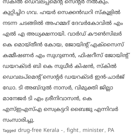
സ്കിൽ ഡെവലപ്പ്മെൻ്റ് സെൻ്റർ നൽകും.
കുറ്റിച്ചിറ ഗവ. ഹയർ സെക്കൻഡറി സ്കൂളിൽ
നടന്ന ചടങ്ങിൽ അഹമ്മദ് ദേവർകോവിൽ എം
എൽ എ അധ്യക്ഷനായി. വാർഡ് കൗൺസിലർ
കെ മൊയ്തീൻ കോയ, ജോയിൻ്റ് എക്സൈസ്
കമ്മീഷണർ എം സുഗുണൻ, ഫിഷറീസ് ജോയിൻ്റ്
ഡയറക്ടർ ബി കെ സുധീർ കിഷൻ, സ്കിൽ
ഡെവലപ്മെൻ്റ് സെൻ്റർ ഡയറക്ടർ ഇൻ-ചാർജ്
ഡോ. ടി അബ്ദുൽ നാസർ, വിമുക്തി ജില്ലാ
മാനേജർ ടി എം ശ്രീനിവാസൻ, കെ
എസ്ഇഎസ്എ സെക്രട്ടറി ബൈജു എന്നിവർ
സംസാരിച്ചു.
drug-free Kerala -
fight
minister
PA
Tagged
,
,
,