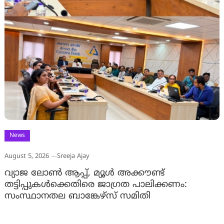
News
August 5, 2026
Sreeja Ajay
വ്യാജ ലോൺ ആപ്പ്, മ്യൂൾ അക്കൗണ്ട്
തട്ടിപ്പുകൾക്കെതിരെ ജാ​ഗ്രത പാലിക്കണം:
സംസ്ഥാനതല ബാങ്കേഴ്സ് സമിതി