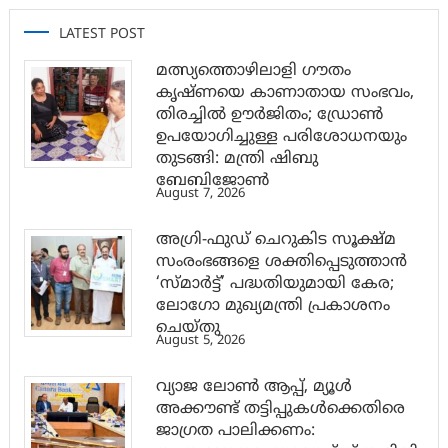
LATEST POST
മത്സ്യത്തൊഴിലാളി ഗൗതം
കൃഷ്ണയെ കാണാതായ സംഭവം,
തിരച്ചിൽ ഊർജിതം; ഡ്രോണ്‍
ഉപയോഗിച്ചുള്ള പരിശോധനയും
തുടങ്ങി: മന്ത്രി ഷിബു
ബേബിജോണ്‍
August 7, 2026
അഗ്രി-ഫുഡ് ചെറുകിട സൂക്ഷ്മ
സംരംഭങ്ങളെ ശക്തിപ്പെടുത്താന്‍
‘സ്മാര്‍ട്ട്’ പദ്ധതിയുമായി കേര;
ലോഗോ മുഖ്യമന്ത്രി പ്രകാശനം
ചെയ്തു
August 5, 2026
വ്യാജ ലോൺ ആപ്പ്, മ്യൂൾ
അക്കൗണ്ട് തട്ടിപ്പുകൾക്കെതിരെ
ജാ​ഗ്രത പാലിക്കണം: