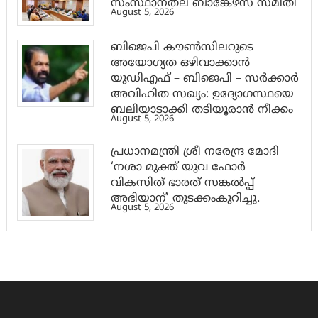
സംസ്ഥാനതല ബാങ്കേഴ്സ് സമിതി
August 5, 2026
ബിജെപി കൗൺസിലറുടെ
അയോഗ്യത ഒഴിവാക്കാൻ
യുഡിഎഫ് – ബിജെപി – സർക്കാർ
അവിഹിത സഖ്യം: ഉദ്യോഗസ്ഥയെ
ബലിയാടാക്കി തടിയൂരാൻ നീക്കം
August 5, 2026
പ്രധാനമന്ത്രി ശ്രീ നരേന്ദ്ര മോദി
‘നശാ മുക്ത് യുവ ഫോർ
വികസിത് ഭാരത് സങ്കൽപ്പ്
അഭിയാന്’ തുടക്കംകുറിച്ചു.
August 5, 2026