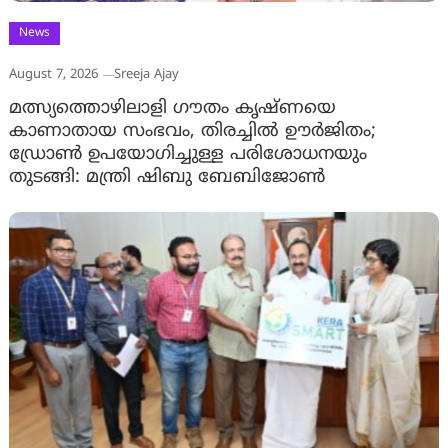
News
August 7, 2026
Sreeja Ajay
മത്സ്യത്തൊഴിലാളി ഗൗതം കൃഷ്ണയെ
കാണാതായ സംഭവം, തിരച്ചിൽ ഊർജിതം;
ഡ്രോണ്‍ ഉപയോഗിച്ചുള്ള പരിശോധനയും
തുടങ്ങി: മന്ത്രി ഷിബു ബേബിജോണ്‍