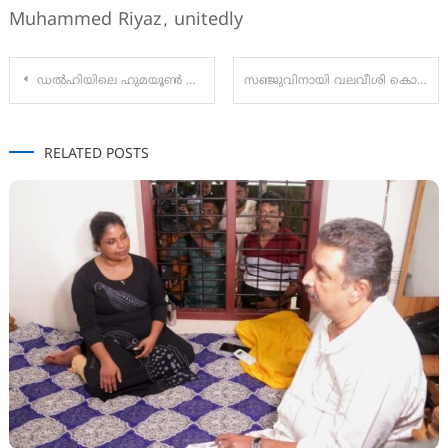
Muhammed Riyaz
unitedly
,
Post
ഡൽഹിയിലെ ഹുമയൂൺ ശവകുടീരത്തിന്റെ ഒരു ഭാഗം തകർന്നുവീണ് അഞ്ച് പേര്‍ മരിച്ചു
സഞ്ജുവിനായി വലവീശി കൊല്‍ക്കത്ത , ട്രേഡിങ്ങിലൂടെ തട്ടകത്തിലെത്തിക്കാന്‍ ഓഫര്‍
navigation
RELATED POSTS