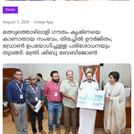
News
August 7, 2026
Sreeja Ajay
മത്സ്യത്തൊഴിലാളി ഗൗതം കൃഷ്ണയെ
കാണാതായ സംഭവം, തിരച്ചിൽ ഊർജിതം;
ഡ്രോണ്‍ ഉപയോഗിച്ചുള്ള പരിശോധനയും
തുടങ്ങി: മന്ത്രി ഷിബു ബേബിജോണ്‍