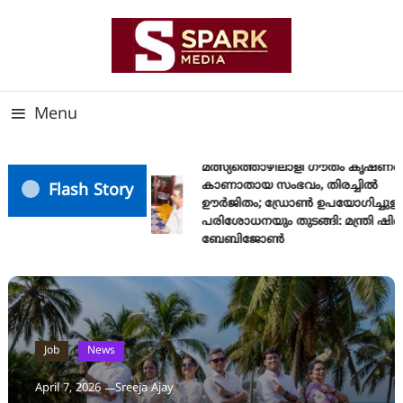
Skip
To
Content
സത്യത്തിന്റെ ജ്വാല വാർത്തയുടെ ലക്ഷ്യം
SPARK MEDIA
Menu
മത്സ്യത്തൊഴിലാളി ഗൗതം കൃഷ്ണയ
കാണാതായ സംഭവം, തിരച്ചിൽ
Flash Story
ഊർജിതം; ഡ്രോണ്‍ ഉപയോഗിച്ചുള്ള
പരിശോധനയും തുടങ്ങി: മന്ത്രി ഷിബ
ബേബിജോണ്‍
Job
News
April 7, 2026
Sreeja Ajay