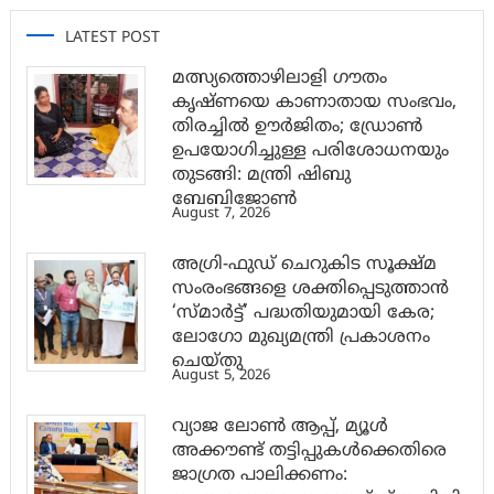
LATEST POST
മത്സ്യത്തൊഴിലാളി ഗൗതം
കൃഷ്ണയെ കാണാതായ സംഭവം,
തിരച്ചിൽ ഊർജിതം; ഡ്രോണ്‍
ഉപയോഗിച്ചുള്ള പരിശോധനയും
തുടങ്ങി: മന്ത്രി ഷിബു
ബേബിജോണ്‍
August 7, 2026
അഗ്രി-ഫുഡ് ചെറുകിട സൂക്ഷ്മ
സംരംഭങ്ങളെ ശക്തിപ്പെടുത്താന്‍
‘സ്മാര്‍ട്ട്’ പദ്ധതിയുമായി കേര;
ലോഗോ മുഖ്യമന്ത്രി പ്രകാശനം
ചെയ്തു
August 5, 2026
വ്യാജ ലോൺ ആപ്പ്, മ്യൂൾ
അക്കൗണ്ട് തട്ടിപ്പുകൾക്കെതിരെ
ജാ​ഗ്രത പാലിക്കണം: