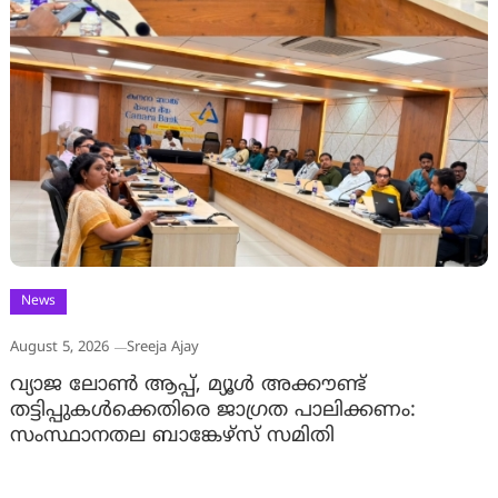
News
August 5, 2026
Sreeja Ajay
വ്യാജ ലോൺ ആപ്പ്, മ്യൂൾ അക്കൗണ്ട്
തട്ടിപ്പുകൾക്കെതിരെ ജാ​ഗ്രത പാലിക്കണം:
സംസ്ഥാനതല ബാങ്കേഴ്സ് സമിതി