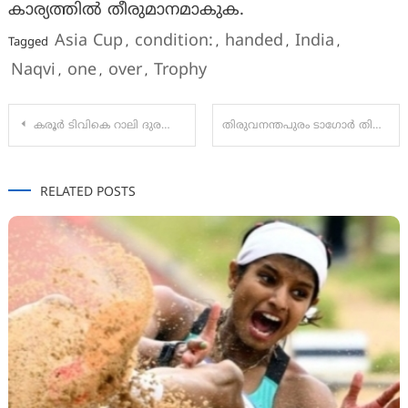
കാര്യത്തിൽ തീരുമാനമാകുക.
Asia Cup
condition:
handed
India
Tagged
,
,
,
,
Naqvi
one
over
Trophy
,
,
,
Post
കരൂർ ടിവികെ റാലി ദുരന്തം; ടിവികെ നേതാക്കളായ മതിയഴകനെയും പൗന്‍ രാജിനെയും റിമാന്‍ഡ് ചെയ്തു.
തിരുവനന്തപുരം ടാഗോർ തിയേറ്റർ അങ്കണത്തിൽ വിവര പൊതുജന സമ്പർക്ക വകുപ്പിന്റെ സംസ്ഥാന ഇൻഫർമേഷൻ ഹബ് മുഖ്യമന്ത്രി പിണറായി വിജയൻ ഉദ്ഘാടനം ചെയ്തു.
navigation
RELATED POSTS