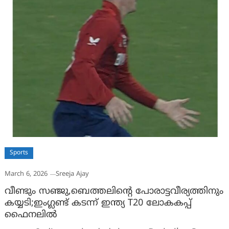
Sports
March 6, 2026
Sreeja Ajay
വീണ്ടും സഞ്ജു,ബെത്തലിൻ്റെ പോരാട്ടവീര്യത്തിനും
കയ്യടി;ഇംഗ്ലണ്ട് കടന്ന് ഇന്ത്യ T20 ലോകകപ്പ്
ഫൈനലിൽ