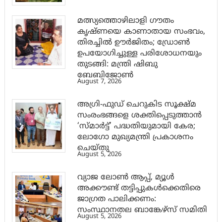
മത്സ്യത്തൊഴിലാളി ഗൗതം
കൃഷ്ണയെ കാണാതായ സംഭവം,
തിരച്ചിൽ ഊർജിതം; ഡ്രോണ്‍
ഉപയോഗിച്ചുള്ള പരിശോധനയും
തുടങ്ങി: മന്ത്രി ഷിബു
ബേബിജോണ്‍
August 7, 2026
അഗ്രി-ഫുഡ് ചെറുകിട സൂക്ഷ്മ
സംരംഭങ്ങളെ ശക്തിപ്പെടുത്താന്‍
‘സ്മാര്‍ട്ട്’ പദ്ധതിയുമായി കേര;
ലോഗോ മുഖ്യമന്ത്രി പ്രകാശനം
ചെയ്തു
August 5, 2026
വ്യാജ ലോൺ ആപ്പ്, മ്യൂൾ
അക്കൗണ്ട് തട്ടിപ്പുകൾക്കെതിരെ
ജാ​ഗ്രത പാലിക്കണം:
സംസ്ഥാനതല ബാങ്കേഴ്സ് സമിതി
August 5, 2026