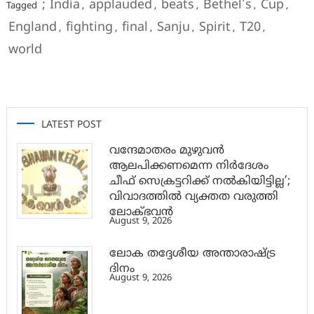
; India
applauded
beats
Bethel's
Cup
Tagged
,
,
,
,
,
England
fighting
final
Sanju
Spirit
T20
,
,
,
,
,
,
world
LATEST POST
വന്ദേമാതരം മുഴുവൻ
ആലപിക്കണമെന്ന നിർദേശം
ചീഫ് സെക്രട്ടറിക്ക് നൽകിയിട്ടില്ല’;
വിവാദത്തിൽ വ്യക്തത വരുത്തി
ലോക്ഭവൻ
August 9, 2026
ലോക തദ്ദേശീയ അന്താരാഷ്ട്ര
ദിനം
August 9, 2026