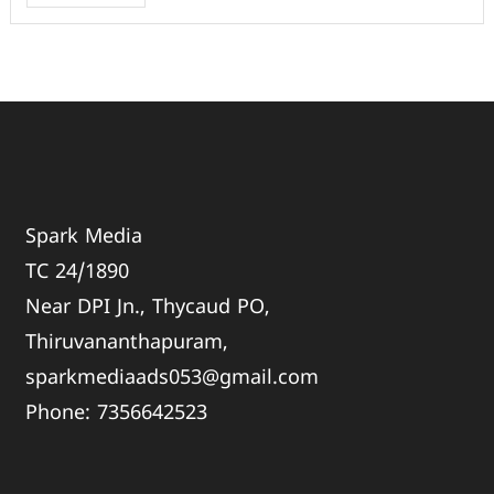
Spark Media
TC 24/1890
Near DPI Jn., Thycaud PO,
Thiruvananthapuram,
sparkmediaads053@gmail.com
Phone:
735664
2523