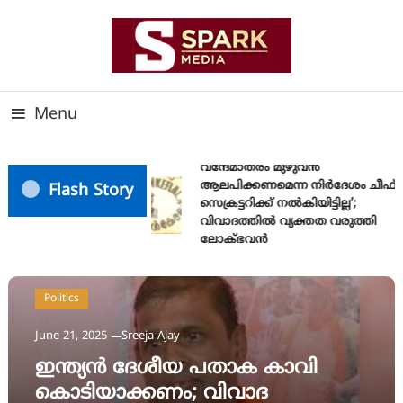
Skip
To
Content
സത്യത്തിന്റെ ജ്വാല വാർത്തയുടെ ലക്ഷ്യം
SPARK MEDIA
Menu
വന്ദേമാതരം മുഴുവൻ
ആലപിക്കണമെന്ന നിർദേശം ചീഫ്
Flash Story
സെക്രട്ടറിക്ക് നൽകിയിട്ടില്ല’;
വിവാദത്തിൽ വ്യക്തത വരുത്തി
ലോക്ഭവൻ
Politics
June 21, 2025
Sreeja Ajay
ഇന്ത്യൻ ദേശീയ പതാക കാവി
കൊടിയാക്കണം; വിവാദ