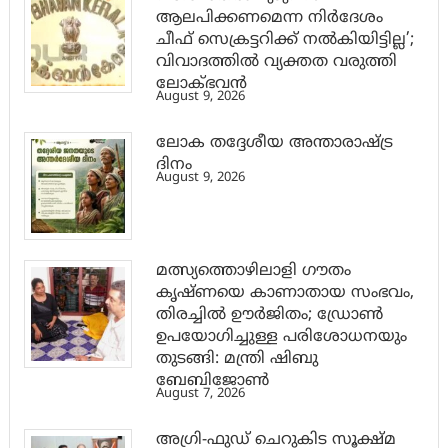
ആലപിക്കണമെന്ന നിർദേശം
ചീഫ് സെക്രട്ടറിക്ക് നൽകിയിട്ടില്ല’;
വിവാദത്തിൽ വ്യക്തത വരുത്തി
ലോക്ഭവൻ
August 9, 2026
ലോക തദ്ദേശീയ അന്താരാഷ്ട്ര
ദിനം
August 9, 2026
മത്സ്യത്തൊഴിലാളി ഗൗതം
കൃഷ്ണയെ കാണാതായ സംഭവം,
തിരച്ചിൽ ഊർജിതം; ഡ്രോണ്‍
ഉപയോഗിച്ചുള്ള പരിശോധനയും
തുടങ്ങി: മന്ത്രി ഷിബു
ബേബിജോണ്‍
August 7, 2026
അഗ്രി-ഫുഡ് ചെറുകിട സൂക്ഷ്മ