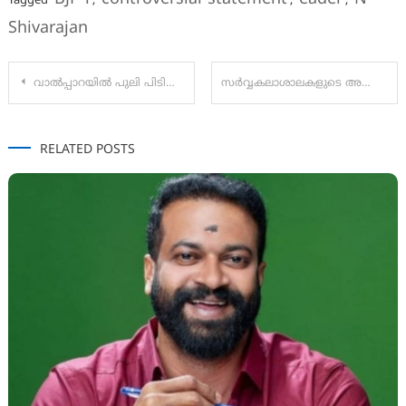
Tagged
,
,
,
Shivarajan
Post
വാൽപ്പാറയിൽ പുലി പിടികൂടിയ 4 വയസുകാരിയുടെ മൃതദേഹം വീടിന് സമീപത്തെ തേയില തോട്ടത്തിൽ നിന്ന് കണ്ടെത്തി
സർവ്വകലാശാലകളുടെ അക്കാദമിക സ്വാതന്ത്ര്യം ഉന്നത വിദ്യാഭ്യാസ കൗൺസിൽ ഇല്ലാതാക്കരുത്:
navigation
RELATED POSTS