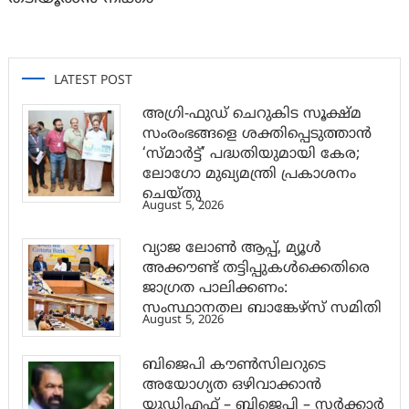
LATEST POST
അഗ്രി-ഫുഡ് ചെറുകിട സൂക്ഷ്മ
സംരംഭങ്ങളെ ശക്തിപ്പെടുത്താന്‍
‘സ്മാര്‍ട്ട്’ പദ്ധതിയുമായി കേര;
ലോഗോ മുഖ്യമന്ത്രി പ്രകാശനം
ചെയ്തു
August 5, 2026
വ്യാജ ലോൺ ആപ്പ്, മ്യൂൾ
അക്കൗണ്ട് തട്ടിപ്പുകൾക്കെതിരെ
ജാ​ഗ്രത പാലിക്കണം:
സംസ്ഥാനതല ബാങ്കേഴ്സ് സമിതി
August 5, 2026
ബിജെപി കൗൺസിലറുടെ
അയോഗ്യത ഒഴിവാക്കാൻ
യുഡിഎഫ് – ബിജെപി – സർക്കാർ