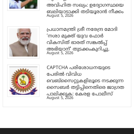
അവിഹിത സഖ്യം: ഉദ്യോഗസ്ഥയെ
ബലിയാടാക്കി തടിയൂരാൻ നീക്കം
August 5, 2026
പ്രധാനമന്ത്രി ശ്രീ നരേന്ദ്ര മോദി
‘നശാ മുക്ത് യുവ ഫോർ
വികസിത് ഭാരത് സങ്കൽപ്പ്
അഭിയാന്’ തുടക്കംകുറിച്ചു.
August 5, 2026
CAPTCHA പരിശോധനയുടെ
പേരില്‍ വിവിധ
വെബ്സൈറ്റുകളിലൂടെ നടക്കുന്ന
സൈബര്‍ തട്ടിപ്പിനെതിരെ ജാഗ്രത
പാലിക്കുക: കേരള പോലീസ്
August 5, 2026