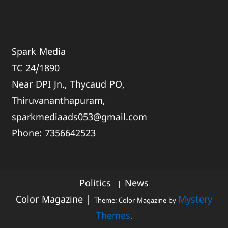
Spark Media
TC 24/1890
Near DPI Jn., Thycaud PO,
Thiruvananthapuram,
sparkmediaads053@gmail.com
Phone:
735664
2523
Politics
News
Color Magazine
|
Mystery
Theme: Color Magazine by
Themes
.