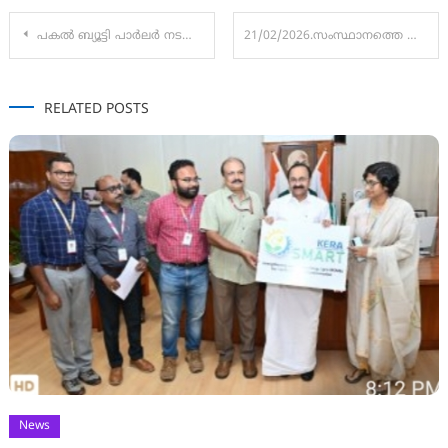
Post
പകൽ ബ്യൂട്ടി പാർലർ നടത്തിപ്പ്, രാത്രി മയക്കുമരുന്ന് കച്ചവടം; ലേഡി ഡോൺ നേഹ പിടിയിൽ
21/02/2026.സംസ്ഥാനത്തെ മികച്ച കളക്ടറായി തെരഞ്ഞെടുക്കപ്പെട്ട തൃശൂർ ജില്ലാ കളക്ടർ അർജുൻ പാണ്ഡ്യനെ മന്ത്രി കെ രാജൻ അഭിനന്ദിക്കുന്നു
navigation
RELATED POSTS
News