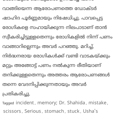
വാങ്ങിയെന്ന ആരോപണത്തെ ഡോക്ടർ
ഷാഹിദ പൂർണ്ണമായും നിഷേധിച്ചു. പാവപ്പെട്ട
രോഗികളെ സഹായിക്കുന്ന നിലപാടാണ് താൻ
സ്വീകരിച്ചിട്ടുള്ളതെന്നും രോഗികളിൽ നിന്ന് പണം
വാങ്ങാറില്ലെന്നും അവർ പറഞ്ഞു. മറിച്ച്,
നിർദ്ധനരായ രോഗികൾക്ക് വണ്ടി വാടകയ്ക്കും
മറ്റും അങ്ങോട്ട് പണം നൽകുന്ന രീതിയാണ്
തനിക്കുള്ളതെന്നും അത്തരം ആരോപണങ്ങൾ
തന്നെ വേദനിപ്പിക്കുന്നതായും അവർ
പ്രതികരിച്ചു.
incident
memory; Dr. Shahida
mistake
Tagged
,
,
,
scissors
Serious
stomach
stuck
Usha's
,
,
,
,