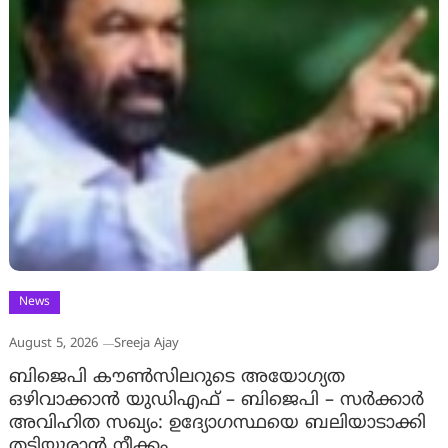
News
August 5, 2026
Sreeja Ajay
ബിജെപി കൗൺസിലറുടെ അയോഗ്യത
ഒഴിവാക്കാൻ യുഡിഎഫ് – ബിജെപി – സർക്കാർ
അവിഹിത സഖ്യം: ഉദ്യോഗസ്ഥയെ ബലിയാടാക്കി
തടിയൂരാൻ നീക്കം