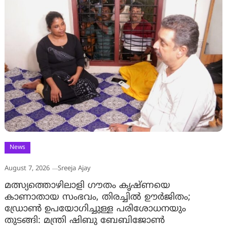
News
August 7, 2026
Sreeja Ajay
മത്സ്യത്തൊഴിലാളി ഗൗതം കൃഷ്ണയെ
കാണാതായ സംഭവം, തിരച്ചിൽ ഊർജിതം;
ഡ്രോണ്‍ ഉപയോഗിച്ചുള്ള പരിശോധനയും
തുടങ്ങി: മന്ത്രി ഷിബു ബേബിജോണ്‍