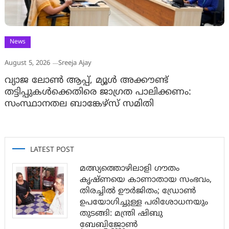
News
August 5, 2026
Sreeja Ajay
വ്യാജ ലോൺ ആപ്പ്, മ്യൂൾ അക്കൗണ്ട്
തട്ടിപ്പുകൾക്കെതിരെ ജാ​ഗ്രത പാലിക്കണം:
സംസ്ഥാനതല ബാങ്കേഴ്സ് സമിതി
LATEST POST
മത്സ്യത്തൊഴിലാളി ഗൗതം
കൃഷ്ണയെ കാണാതായ സംഭവം,
തിരച്ചിൽ ഊർജിതം; ഡ്രോണ്‍
ഉപയോഗിച്ചുള്ള പരിശോധനയും
തുടങ്ങി: മന്ത്രി ഷിബു
ബേബിജോണ്‍