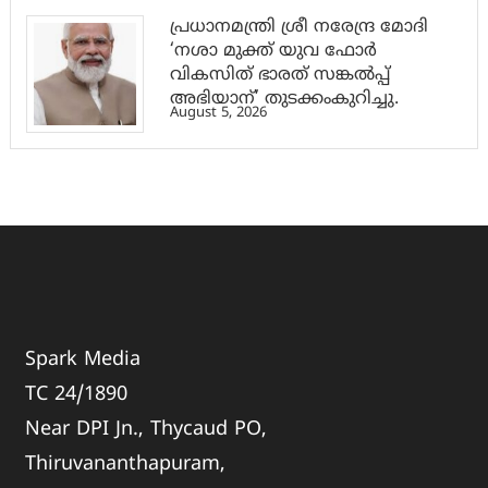
പ്രധാനമന്ത്രി ശ്രീ നരേന്ദ്ര മോദി
‘നശാ മുക്ത് യുവ ഫോർ
വികസിത് ഭാരത് സങ്കൽപ്പ്
അഭിയാന്’ തുടക്കംകുറിച്ചു.
August 5, 2026
Spark Media
TC 24/1890
Near DPI Jn., Thycaud PO,
Thiruvananthapuram,