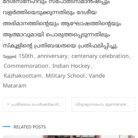
ദേശസ്‌നേഹവും സ്‌പോർട്‌സ്‌മാൻഷിപ്പും
വളർത്തിയെടുക്കുന്നതിലും ദേശീയ
അഭിമാനത്തിന്റെയും ആഘോഷത്തിന്റെയും
ആത്മാവുമായി പൊരുത്തപ്പെടുന്നതിലും
സ്‌കൂളിന്റെ പ്രതിബദ്ധതയെ പ്രതിഫലിപ്പിച്ചു.
150th
anniversary
centenary celebration
Tagged
,
,
,
Commemoration
Indian Hockey
,
,
Kazhakoottam
Military School
Vande
,
,
Mataram
Post
പ്രതിരോധ പെൻഷൻകാർക്കായുള്ള ഡിജിറ്റൽ ലൈഫ് സർട്ടിഫിക്കറ്റ് കാമ്പെയ്ൻ 4.0-ന് മികച്ച പ്രതികരണം
വിദ്യാഭ്യാസരംഗം മുന്നേറേണ്ടത് കൂട്ടായ പ്രവര്‍ത്തനങ്ങളിലൂടെ: മന്ത്രി വി. ശിവന്‍കുട്ടി
navigation
RELATED POSTS