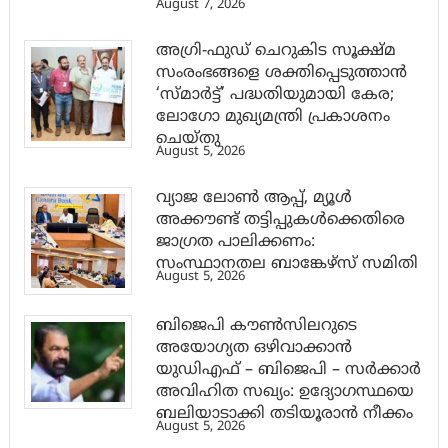
August 7, 2026
അഗ്രി-ഫുഡ് ചെറുകിട സൂക്ഷ്മ
സംരംഭങ്ങളെ ശക്തിപ്പെടുത്താന്‍
‘സ്മാര്‍ട്ട്’ പദ്ധതിയുമായി കേര;
ലോഗോ മുഖ്യമന്ത്രി പ്രകാശനം
ചെയ്തു
August 5, 2026
വ്യാജ ലോൺ ആപ്പ്, മ്യൂൾ
അക്കൗണ്ട് തട്ടിപ്പുകൾക്കെതിരെ
ജാ​ഗ്രത പാലിക്കണം:
സംസ്ഥാനതല ബാങ്കേഴ്സ് സമിതി
August 5, 2026
ബിജെപി കൗൺസിലറുടെ
അയോഗ്യത ഒഴിവാക്കാൻ
യുഡിഎഫ് – ബിജെപി – സർക്കാർ
അവിഹിത സഖ്യം: ഉദ്യോഗസ്ഥയെ
ബലിയാടാക്കി തടിയൂരാൻ നീക്കം
August 5, 2026