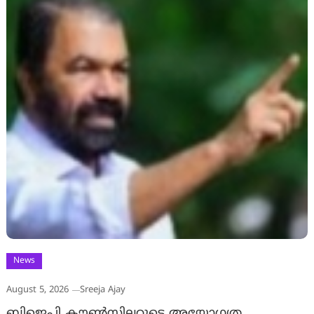
News
August 5, 2026
Sreeja Ajay
ബിജെപി കൗൺസിലറുടെ അയോഗ്യത