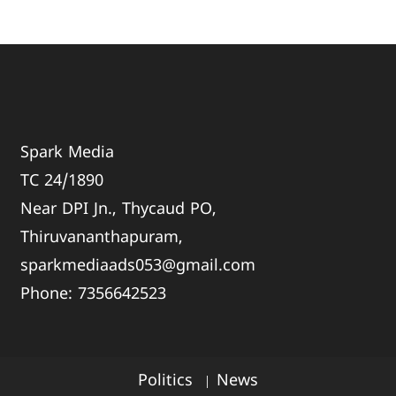
Spark Media
TC 24/1890
Near DPI Jn., Thycaud PO,
Thiruvananthapuram,
sparkmediaads053@gmail.com
Phone:
735664
2523
Politics
News