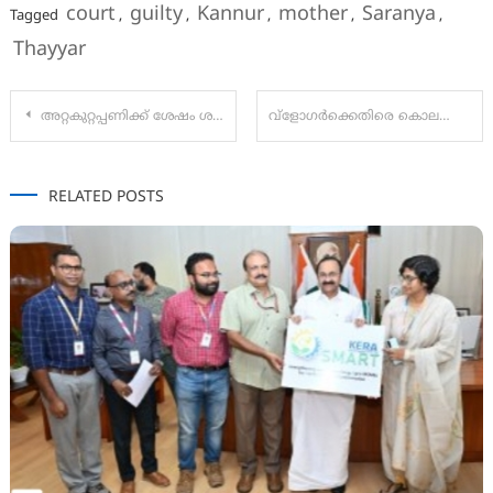
court
guilty
Kannur
mother
Saranya
Tagged
,
,
,
,
,
Thayyar
Post
അറ്റകുറ്റപ്പണിക്ക് ശേഷം ശബരിമലയിൽ തിരിച്ചെത്തിയത് യഥാർഥ സ്വർണ പാളികളല്ലെന്ന് ഹൈക്കോടതി: ശബരിമലയിൽ വൻ സ്വർണ്ണ കൊള്ള.
വ്ളോഗർക്കെതിരെ കൊലക്കുറ്റത്തിന് കേസെടുക്കണം; ദീപകിൻ്റെ മരണത്തിൽ കമ്മിഷണർക്ക് പരാതിനൽകി കുടുംബം
navigation
RELATED POSTS