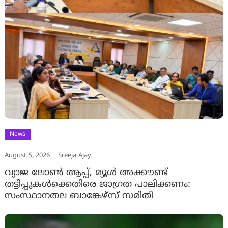
News
August 5, 2026
Sreeja Ajay
വ്യാജ ലോൺ ആപ്പ്, മ്യൂൾ അക്കൗണ്ട്
തട്ടിപ്പുകൾക്കെതിരെ ജാ​ഗ്രത പാലിക്കണം:
സംസ്ഥാനതല ബാങ്കേഴ്സ് സമിതി