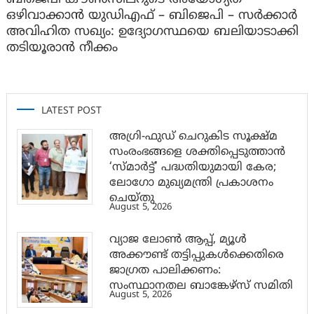
ഒഴിവാക്കാൻ യുഡിഎഫ് – ബിജെപി – സർക്കാർ
അവിഹിത സഖ്യം: ഉദ്യോഗസ്ഥയെ ബലിയാടാക്കി
തടിയൂരാൻ നീക്കം
LATEST POST
അഗ്രി-ഫുഡ് ചെറുകിട സൂക്ഷ്മ
സംരംഭങ്ങളെ ശക്തിപ്പെടുത്താന്‍
‘സ്മാര്‍ട്ട്’ പദ്ധതിയുമായി കേര;
ലോഗോ മുഖ്യമന്ത്രി പ്രകാശനം
ചെയ്തു
August 5, 2026
വ്യാജ ലോൺ ആപ്പ്, മ്യൂൾ
അക്കൗണ്ട് തട്ടിപ്പുകൾക്കെതിരെ
ജാ​ഗ്രത പാലിക്കണം:
സംസ്ഥാനതല ബാങ്കേഴ്സ് സമിതി
August 5, 2026