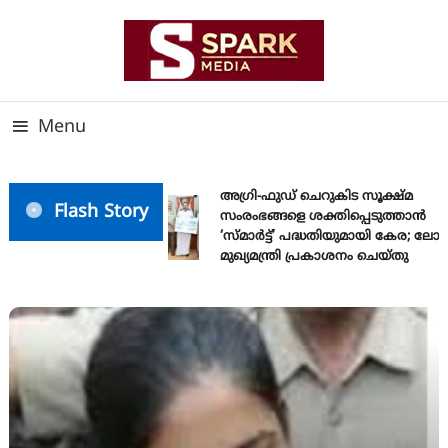
Skip
To
Content
സത്യത്തിന്റെ ജ്വാല വാർത്തയുടെ ലക്ഷ്യം
SPARK MEDIA
Menu
അഗ്രി-ഫുഡ് ചെറുകിട സൂക്ഷ്മ
Flash Story
സംരംഭങ്ങളെ ശക്തിപ്പെടുത്താന്‍
‘സ്മാര്‍ട്ട്’ പദ്ധതിയുമായി കേര; ലോ
മുഖ്യമന്ത്രി പ്രകാശനം ചെയ്തു