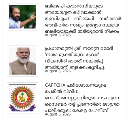
ബിജെപി കൗൺസിലറുടെ
അയോഗ്യത ഒഴിവാക്കാൻ
യുഡിഎഫ് – ബിജെപി – സർക്കാർ
അവിഹിത സഖ്യം: ഉദ്യോഗസ്ഥയെ
ബലിയാടാക്കി തടിയൂരാൻ നീക്കം
August 5, 2026
പ്രധാനമന്ത്രി ശ്രീ നരേന്ദ്ര മോദി
‘നശാ മുക്ത് യുവ ഫോർ
വികസിത് ഭാരത് സങ്കൽപ്പ്
അഭിയാന്’ തുടക്കംകുറിച്ചു.
August 5, 2026
CAPTCHA പരിശോധനയുടെ
പേരില്‍ വിവിധ
വെബ്സൈറ്റുകളിലൂടെ നടക്കുന്ന
സൈബര്‍ തട്ടിപ്പിനെതിരെ ജാഗ്രത
പാലിക്കുക: കേരള പോലീസ്
August 5, 2026