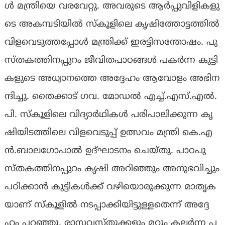
ള്‍ മ​ന്ത്രി​യെ വ​ര​വേ​റ്റു. അ​വ​രു​ടെ ആ​ര്‍പ്പു​വി​ളി​ക​ളു​
ടെ അ​ക​മ്പ​ടി​യി​ല്‍ സ്‌​കൂ​ളി​ലെ കൃ​ഷി​ത്തോ​ട്ട​ത്തി​ല്‍
വി​ള​വെ​ടു​ത്ത​പ്പോ​ള്‍ മ​ന്ത്രി​ക്ക് ഇ​ര​ട്ടി​സ​ന്തോ​ഷം. പു​
സ്ത​ക​ത്തി​ന​പ്പു​റം ജീ​വി​ത​പാ​ഠ​ങ്ങ​ള്‍ പ​ക​ര്‍ന്ന കു​ട്ടി​
ക​ളു​ടെ അ​ധ്വാ​ന​ത്തെ അ​ദ്ദേ​ഹം ആ​വോ​ളം അ​ഭി​ന​
ന്ദി​ച്ചു. തൈ​ക്കാ​ട് ഗ​വ. മോ​ഡ​ല്‍ എ​ച്ച്.​എ​സ്.​എ​ല്‍.​
പി. സ്‌​കൂ​ളി​ലെ വി​ദ്യാ​ര്‍ഥി​ക​ള്‍ പ​രി​പാ​ലി​ക്കു​ന്ന കൃ​
ഷി​യി​ട​ത്തി​ലെ വി​ള​വെ​ടു​പ്പ് ഉ​ത്സ​വം മ​ന്ത്രി കെ.​എ​
ന്‍.​ബാ​ല​ഗോ​പാ​ല്‍ ഉ​ദ്ഘാ​ട​നം ചെ​യ്തു. പാ​ഠ​പു​
സ്ത​ക​ത്തി​ന​പ്പു​റം കൃ​ഷി അ​റി​ഞ്ഞും അ​നു​ഭ​വി​ച്ചും
പ​ഠി​ക്കാ​ന്‍ കു​ട്ടി​ക​ള്‍ക്ക് വ​ഴി​യൊ​രു​ക്കു​ന്ന മാ​തൃ​ക​
യാ​ണ് സ്‌​കൂ​ളി​ല്‍ ന​ട​പ്പാ​ക്കി​യി​ട്ടു​ള്ള​തെ​ന്ന് അ​ദ്ദേ​
ഹം പ​റ​ഞ്ഞു. രാ​സ​വ​സ്തു​ക്ക​ളും മ​റ്റും ക​ല​ര്‍ന്ന പ​