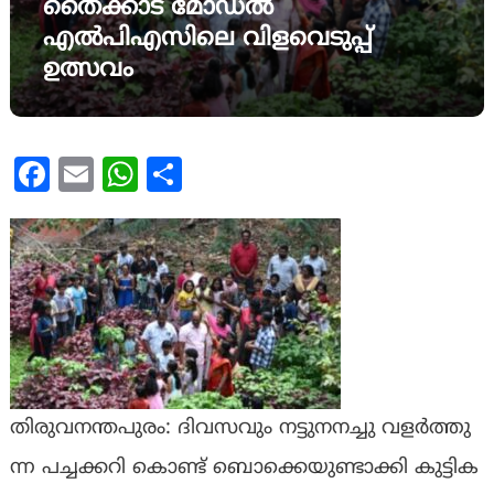
തൈക്കാട് മോഡൽ
എൽപിഎസിലെ വിളവെടുപ്പ്
ഉത്സവം
Facebook
Email
WhatsApp
Share
തി​രു​വ​ന​ന്ത​പു​രം: ദി​വ​സ​വും ന​ട്ടു​ന​ന​ച്ചു വ​ള​ര്‍ത്തു​
ന്ന പ​ച്ച​ക്ക​റി കൊ​ണ്ട് ബൊ​ക്കെ​യു​ണ്ടാ​ക്കി കു​ട്ടി​ക​