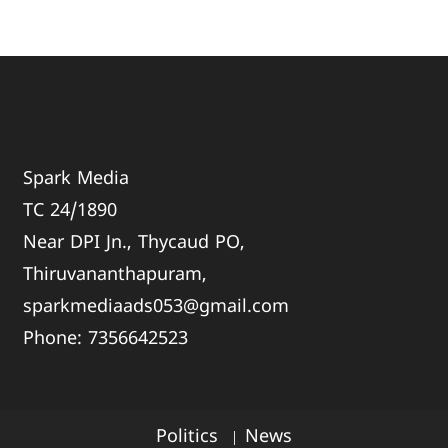
Spark Media
TC 24/1890
Near DPI Jn., Thycaud PO,
Thiruvananthapuram,
sparkmediaads053@gmail.com
Phone:
735664
2523
Politics
News