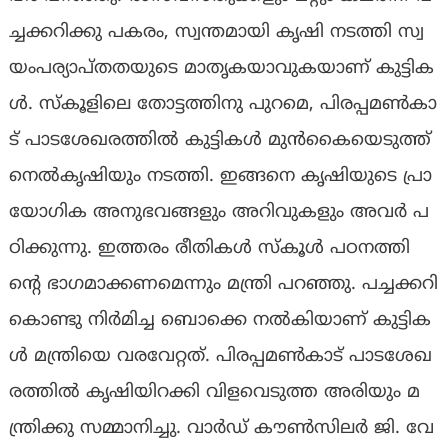
ച്ച​ക്ക​റി​ക്കു പ​ക​രം, സ്വ​ന്ത​മാ​യി കൃ​ഷി ന​ട​ത്തി സ്വ​
യം​പ​ര്യാ​പ്ത​ത​യു​ടെ മാ​തൃ​ക​യാ​വു​ക​യാ​ണ് കു​ട്ടി​ക​
ള്‍. സ്‌​കൂ​ളി​ലെ തോ​ട്ട​ത്തി​നു പു​റ​മെ, പി​ര​പ്പ​മ​ണ്‍കാ​
ട് പാ​ട​ശേ​ഖ​ര​ത്തി​ല്‍ കു​ട്ടി​ക​ള്‍ മു​ന്‍കൈ​യെ​ടു​ത്ത്
നെ​ല്‍കൃ​ഷി​യും ന​ട​ത്തി. ഇ​ങ്ങ​നെ കൃ​ഷി​യു​ടെ പ്രാ​
യോ​ഗി​ക അ​നു​ഭ​വ​ങ്ങ​ളും അ​റി​വു​ക​ളും അ​വ​ര്‍ പ​
ഠി​ക്കു​ന്നു. ഇ​ത്ത​രം രീ​തി​ക​ള്‍ സ്‌​കൂ​ള്‍ പ​ഠ​ന​ത്തി​
ന്റെ ഭാ​ഗ​മാ​ക്ക​ണ​മെ​ന്നും മ​ന്ത്രി പ​റ​ഞ്ഞു. പ​ച്ച​ക്ക​റി
കൊ​ണ്ടു നി​ര്‍മി​ച്ച ബൊ​ക്കെ ന​ല്‍കി​യാ​ണ് കു​ട്ടി​ക​
ള്‍ മ​ന്ത്രി​യെ വ​ര​വേ​റ്റ​ത്. പി​ര​പ്പ​മ​ണ്‍കാ​ട് പാ​ട​ശേ​ഖ​
ര​ത്തി​ല്‍ കൃ​ഷി​യി​റ​ക്കി വി​ള​വെ​ടു​ത്ത അ​രി​യും മ​
ന്ത്രി​ക്കു സ​മ്മാ​നി​ച്ചു. വാ​ര്‍ഡ് കൗ​ണ്‍സി​ല​ര്‍ ജി. ​വേ​