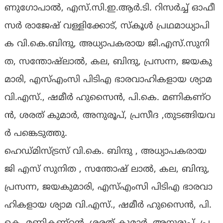
ണു​ഗോ​പാ​ല്‍, എ​സ്.​സി.​ഇ.​ആ​ര്‍.​ടി. റി​സ​ര്‍ച്ച് ഓ​ഫീ​
സ​ര്‍ രാ​ജേ​ഷ് വ​ള്ളി​ക്കോ​ട്, സ്‌​കൂ​ള്‍ പ്ര​ഥ​മാ​ധ്യാ​പി​
ക വി.​കെ.​ബി​ന്ദു, അ​ധ്യാ​പ​ക​രാ​യ ജി.​എ​സ്.​സു​നി​
ത, സ​ന്തോ​ഷ്‌​ലാ​ല്‍, ക​ല, ബി​ന്ദു, പ്ര​സ​ന്ന, ജ​യ​കു​
മാ​രി, എ​സ്എം​സി പി​ടി​എ ഭാ​ര​വാ​ഹി​ക​ളാ​യ ശ്യാ​മ
വി.​എ​സ്., ഷ​മീ​ർ ഹു​സൈ​ൻ, പി.​കെ. മ​ണി​ക​ണ്ഠ​
ൻ, ശ​ര​ത് കു​മാ​ർ, അ​നു​രൂ​പ്, പ്ര​സീ​ദ ,തു​ട​ങ്ങി​യ​വ​
ര്‍ പ​ങ്കെ​ടു​ത്തു.
ഹെ​ഡ്മി​സ്ട്ര​സ് വി.​കെ. ബി​ന്ദു , അ​ധ്യാ​പ​ക​രാ​യ
ജി ​എ​സ് സു​നി​ത , സ​ന്തോ​ഷ് ലാ​ൽ, ക​ല, ബി​ന്ദു,
പ്ര​സ​ന്ന, ജ​യ​കു​മാ​രി, എ​സ്എം​സി പി​ടി​എ ഭാ​ര​വാ​
ഹി​ക​ളാ​യ ശ്യാ​മ വി.​എ​സ്., ഷ​മീ​ർ ഹു​സൈ​ൻ, പി.​