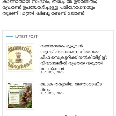
കാണാതായ സംഭവം, തിരച്ചിൽ ഊർജിതം;
ഡ്രോണ്‍ ഉപയോഗിച്ചുള്ള പരിശോധനയും
തുടങ്ങി: മന്ത്രി ഷിബു ബേബിജോണ്‍
LATEST POST
വന്ദേമാതരം മുഴുവൻ
ആലപിക്കണമെന്ന നിർദേശം
ചീഫ് സെക്രട്ടറിക്ക് നൽകിയിട്ടില്ല’;
വിവാദത്തിൽ വ്യക്തത വരുത്തി
ലോക്ഭവൻ
August 9, 2026
ലോക തദ്ദേശീയ അന്താരാഷ്ട്ര
ദിനം
August 9, 2026