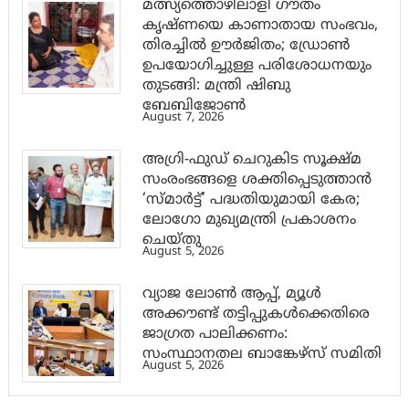
മത്സ്യത്തൊഴിലാളി ഗൗതം
കൃഷ്ണയെ കാണാതായ സംഭവം,
തിരച്ചിൽ ഊർജിതം; ഡ്രോണ്‍
ഉപയോഗിച്ചുള്ള പരിശോധനയും
തുടങ്ങി: മന്ത്രി ഷിബു
ബേബിജോണ്‍
August 7, 2026
അഗ്രി-ഫുഡ് ചെറുകിട സൂക്ഷ്മ
സംരംഭങ്ങളെ ശക്തിപ്പെടുത്താന്‍
‘സ്മാര്‍ട്ട്’ പദ്ധതിയുമായി കേര;
ലോഗോ മുഖ്യമന്ത്രി പ്രകാശനം
ചെയ്തു
August 5, 2026
വ്യാജ ലോൺ ആപ്പ്, മ്യൂൾ
അക്കൗണ്ട് തട്ടിപ്പുകൾക്കെതിരെ
ജാ​ഗ്രത പാലിക്കണം:
സംസ്ഥാനതല ബാങ്കേഴ്സ് സമിതി
August 5, 2026