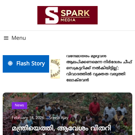
Skip
To
Content
സത്യത്തിന്റെ ജ്വാല വാർത്തയുടെ ലക്ഷ്യം
SPARK MEDIA
Menu
വന്ദേമാതരം മുഴുവൻ
ആലപിക്കണമെന്ന നിർദേശം ചീഫ്
Flash Story
സെക്രട്ടറിക്ക് നൽകിയിട്ടില്ല’;
വിവാദത്തിൽ വ്യക്തത വരുത്തി
ലോക്ഭവൻ
News
February 18, 2026
Sreeja Ajay
മന്ത്രിയെത്തി, ആവേശം വിതറി