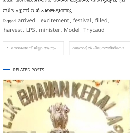
കെ. മ​ണി​ക​ണ്ഠ​ൻ, ശ​ര​ത് കു​മാ​ർ, അ​നു​രൂ​പ്, പ്ര​
സീ​ദ എ​ന്നി​വ​ർ പ​ങ്കെ​ടു​ത്തു
arrived.
excitement
festival
filled
Tagged
,
,
,
,
harvest
LPS
minister
Model
Thycaud
,
,
,
,
Post
നെടുമങ്ങാട് ജില്ലാ ആശുപത്രിയിൽ നവജാത ശിശു മരിച്ച സംഭവത്തിൽ ഡോക്ടർ ബിന്ദു സുന്ദറിന് സസ്‌പെൻഷൻ
വയനാട്ടിൽ പീഡനത്തിനിരയായ പെൺകുട്ടി ആത്മഹത്യ ചെയ്തു
navigation
RELATED POSTS