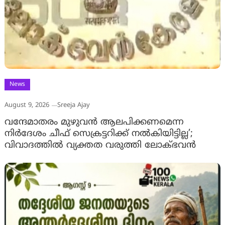
News
August 9, 2026
Sreeja Ajay
വന്ദേമാതരം മുഴുവൻ ആലപിക്കണമെന്ന
നിർദേശം ചീഫ് സെക്രട്ടറിക്ക് നൽകിയിട്ടില്ല’;
വിവാദത്തിൽ വ്യക്തത വരുത്തി ലോക്ഭവൻ