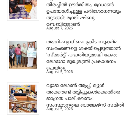
തിരച്ചിൽ ഊർജിതം; ഡ്രോണ്‍
ഉപയോഗിച്ചുള്ള പരിശോധനയും
തുടങ്ങി: മന്ത്രി ഷിബു
ബേബിജോണ്‍
August 7, 2026
അഗ്രി-ഫുഡ് ചെറുകിട സൂക്ഷ്മ
സംരംഭങ്ങളെ ശക്തിപ്പെടുത്താന്‍
‘സ്മാര്‍ട്ട്’ പദ്ധതിയുമായി കേര;
ലോഗോ മുഖ്യമന്ത്രി പ്രകാശനം
ചെയ്തു
August 5, 2026
വ്യാജ ലോൺ ആപ്പ്, മ്യൂൾ
അക്കൗണ്ട് തട്ടിപ്പുകൾക്കെതിരെ
ജാ​ഗ്രത പാലിക്കണം:
സംസ്ഥാനതല ബാങ്കേഴ്സ് സമിതി
August 5, 2026