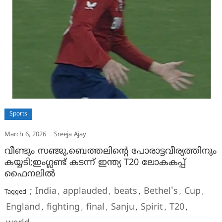
Sports
March 6, 2026
Sreeja Ajay
വീണ്ടും സഞ്ജു,ബെത്തലിൻ്റെ പോരാട്ടവീര്യത്തിനും
കയ്യടി;ഇംഗ്ലണ്ട് കടന്ന് ഇന്ത്യ T20 ലോകകപ്പ്
ഫൈനലിൽ
; India
applauded
beats
Bethel's
Cup
Tagged
,
,
,
,
,
England
fighting
final
Sanju
Spirit
T20
,
,
,
,
,
,