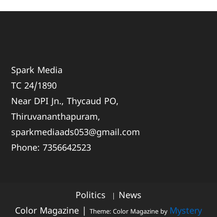
Spark Media
TC 24/1890
Near DPI Jn., Thycaud PO,
Thiruvananthapuram,
sparkmediaads053@gmail.com
Phone:
735664
2523
Politics
News
Color Magazine
|
Mystery
Theme: Color Magazine by