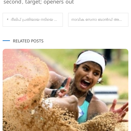
second
target; openers out
,
Post
ദീലിപ് പ്രതിയായ നടിയെ ആക്രമിച്ച കേസ്; വിധി ഡിസംബർ എട്ടിന്
നാവിക സേനാ ബാൻഡ് അവതരിപ്പിക്കുന്ന സംഗീത വിരുന്ന് തിരുവനന്തപുരത്തെ നിശാഗന്ധിയിൽ :
navigation
RELATED POSTS