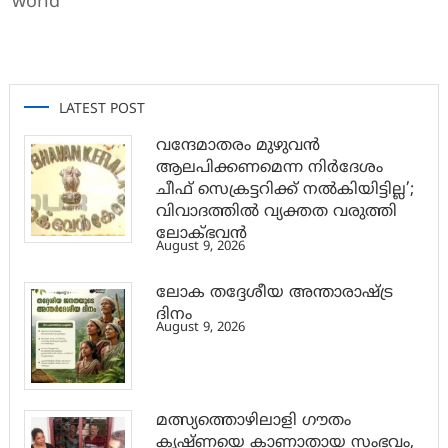
world
LATEST POST
വന്ദേമാതരം മുഴുവൻ
ആലപിക്കണമെന്ന നിർദേശം
ചീഫ് സെക്രട്ടറിക്ക് നൽകിയിട്ടില്ല’;
വിവാദത്തിൽ വ്യക്തത വരുത്തി
ലോക്ഭവൻ
August 9, 2026
ലോക തദ്ദേശീയ അന്താരാഷ്ട്ര
ദിനം
August 9, 2026
മത്സ്യത്തൊഴിലാളി ഗൗതം
കൃഷ്ണയെ കാണാതായ സംഭവം,