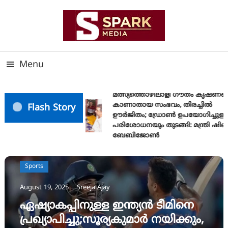
Skip
To
Content
സത്യത്തിന്റെ ജ്വാല വാർത്തയുടെ ലക്ഷ്യം
SPARK MEDIA
Menu
മത്സ്യത്തൊഴിലാളി ഗൗതം കൃഷ്ണയ
കാണാതായ സംഭവം, തിരച്ചിൽ
Flash Story
ഊർജിതം; ഡ്രോണ്‍ ഉപയോഗിച്ചുള്ള
പരിശോധനയും തുടങ്ങി: മന്ത്രി ഷിബ
ബേബിജോണ്‍
Sports
August 19, 2025
Sreeja Ajay
ഏഷ്യാകപ്പിനുള്ള ഇന്ത്യന്‍ ടീമിനെ
പ്രഖ്യാപിച്ചു;സൂര്യകുമാര്‍ നയിക്കും,