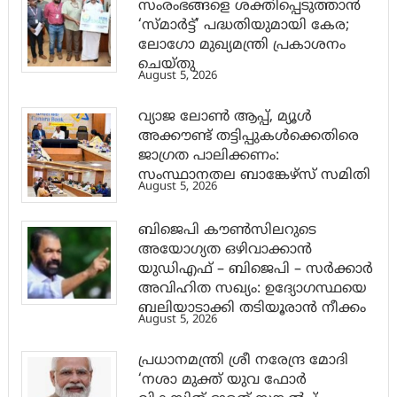
സംരംഭങ്ങളെ ശക്തിപ്പെടുത്താന്‍
‘സ്മാര്‍ട്ട്’ പദ്ധതിയുമായി കേര;
ലോഗോ മുഖ്യമന്ത്രി പ്രകാശനം
ചെയ്തു
August 5, 2026
വ്യാജ ലോൺ ആപ്പ്, മ്യൂൾ
അക്കൗണ്ട് തട്ടിപ്പുകൾക്കെതിരെ
ജാ​ഗ്രത പാലിക്കണം:
സംസ്ഥാനതല ബാങ്കേഴ്സ് സമിതി
August 5, 2026
ബിജെപി കൗൺസിലറുടെ
അയോഗ്യത ഒഴിവാക്കാൻ
യുഡിഎഫ് – ബിജെപി – സർക്കാർ
അവിഹിത സഖ്യം: ഉദ്യോഗസ്ഥയെ
ബലിയാടാക്കി തടിയൂരാൻ നീക്കം
August 5, 2026
പ്രധാനമന്ത്രി ശ്രീ നരേന്ദ്ര മോദി
‘നശാ മുക്ത് യുവ ഫോർ