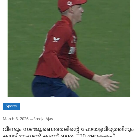
Sports
March 6, 2026
Sreeja Ajay
വീണ്ടും സഞ്ജു,ബെത്തലിൻ്റെ പോരാട്ടവീര്യത്തിനും
കയ്യടി;ഇംഗ്ലണ്ട് കടന്ന് ഇന്ത്യ T20 ലോകകപ്പ്