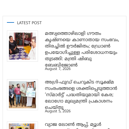
LATEST POST
മത്സ്യത്തൊഴിലാളി ഗൗതം
കൃഷ്ണയെ കാണാതായ സംഭവം,
തിരച്ചിൽ ഊർജിതം; ഡ്രോണ്‍
ഉപയോഗിച്ചുള്ള പരിശോധനയും
തുടങ്ങി: മന്ത്രി ഷിബു
ബേബിജോണ്‍
August 7, 2026
അഗ്രി-ഫുഡ് ചെറുകിട സൂക്ഷ്മ
സംരംഭങ്ങളെ ശക്തിപ്പെടുത്താന്‍
‘സ്മാര്‍ട്ട്’ പദ്ധതിയുമായി കേര;
ലോഗോ മുഖ്യമന്ത്രി പ്രകാശനം
ചെയ്തു
August 5, 2026
വ്യാജ ലോൺ ആപ്പ്, മ്യൂൾ