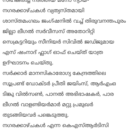
സഹകരിച്ച് നടത്തിയ മനോ ന്യായ-
നഗരക്കാഴ്ചകൾ വ്യത്യസ്തമായി
ശാസ്തമംഗലം ജംഗ്ഷനിൽ വച്ച് തിരുവനന്തപുരം
ജില്ലാ ലീഗൽ സർവീസസ് അതോറിറ്റി
സെക്രട്ടറിയും സീനിയർ സിവിൽ ജഡ്ജുമായ
എസ് ഷംനാദ് ഫ്ലാഗ് ഓഫ് ചെയ്ത് യാത്ര
ഉദ്ഘാടനം ചെയ്തു.
സർക്കാർ മാനസികാരോഗ്യ കേന്ദ്രത്തിലെ
സൂപ്രണ്ട് ഡോക്ടർ പ്രീതി ജയിംസ്, ആർഎംഒ
ടിങ്കു വിൽസൺ, പാനൽ അഭിഭാഷകർ, പാര
ലീഗൽ വാളണ്ടിയർമാർ മറ്റു പ്രമുഖർ
തുടങ്ങിയവർ പങ്കെടുത്തു.
നഗരക്കാഴ്ചകൾ എന്ന കെഎസ്ആർടിസി