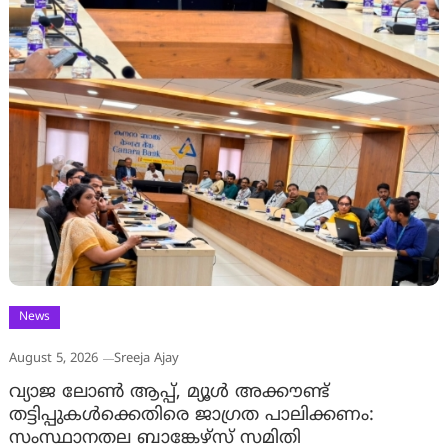
News
August 5, 2026
Sreeja Ajay
വ്യാജ ലോൺ ആപ്പ്, മ്യൂൾ അക്കൗണ്ട്
തട്ടിപ്പുകൾക്കെതിരെ ജാ​ഗ്രത പാലിക്കണം:
സംസ്ഥാനതല ബാങ്കേഴ്സ് സമിതി