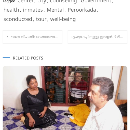
Center
city
counseling
Government
Tagged
,
,
,
,
health
inmates
Mental
Peroorkada
,
,
,
,
sconducted
tour
well-being
,
,
Post
ഓണ വിപണി: ഓണത്തോടനുബന്ധിച്ച് സ്‌പെഷ്യല്‍ സ്‌ക്വാഡുകള്‍
ഏഷ്യാകപ്പിനുള്ള ഇന്ത്യന്‍ ടീമിനെ പ്രഖ്യാപിച്ചു;സൂര്യകുമാര്‍ നയിക്കും, ഗില്‍ ഉപനായകൻ, ബൂംറയും സഞ്ജുവും 15-അംഗ ടീമിൽ
navigation
RELATED POSTS