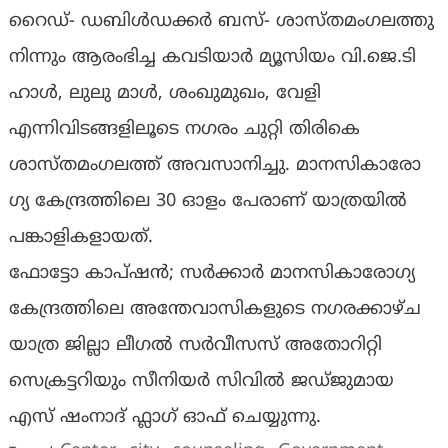
റൈഡ്- ഡബിൾഡക്കർ ബസ്- ശാസ്തമംഗലത്തു
നിന്നും ആരംഭിച്ച കവടിയാർ മ്യൂസിയം വി.ജെ.ടി
ഹാൾ, ലുലു മാൾ, ശംഖുമുഖം, വേളി
എന്നിവിടങ്ങളിലൂടെ ന​ഗരം ചുറ്റി തിരികെ
ശാസ്തമംഗലത്ത് അവസാനിച്ചു. മാനസികാരോ​
ഗ്യ കേന്ദ്രത്തിലെ 30 ഓളം പേരാണ് യാത്രയിൽ
പങ്കാളികളായത്.
ഫോട്ടോ കാപ്ഷൻ; സർക്കാർ മാനസികാരോഗ്യ
കേന്ദ്രത്തിലെ അന്തേവാസികളുടെ ന​ഗരക്കാഴ്ച
യാത്ര ജില്ലാ ലീഗൽ സർവീസസ് അതോറിറ്റി
സെക്രട്ടറിയും സീനിയർ സിവിൽ ജഡ്ജുമായ
എസ് ഷംനാദ് ഫ്ലാഗ് ഓഫ് ചെയ്യുന്നു.