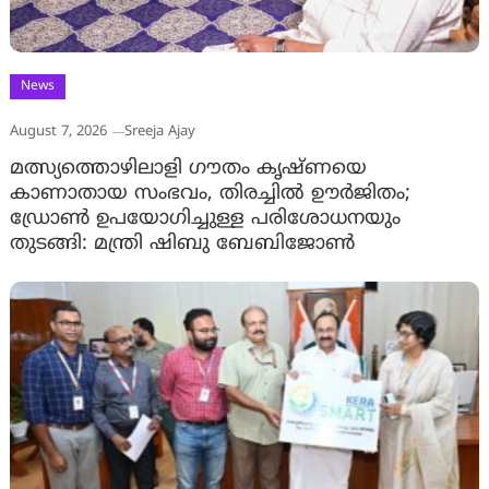
News
August 7, 2026
Sreeja Ajay
മത്സ്യത്തൊഴിലാളി ഗൗതം കൃഷ്ണയെ
കാണാതായ സംഭവം, തിരച്ചിൽ ഊർജിതം;
ഡ്രോണ്‍ ഉപയോഗിച്ചുള്ള പരിശോധനയും
തുടങ്ങി: മന്ത്രി ഷിബു ബേബിജോണ്‍