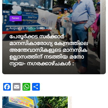
News
August 19, 2025
Sreeja Ajay
പേരൂർക്കട സർക്കാർ
മാനസികാരോഗ്യ കേന്ദ്രത്തിലെ
അന്തേവാസികളുടെ മാനസിക
ഉല്ലാസത്തിന് നടത്തിയ മനോ
ന്യായ- നഗരക്കാഴ്ചകൾ :
Facebook
Email
WhatsApp
Share