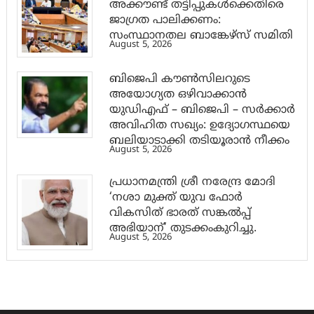
അക്കൗണ്ട് തട്ടിപ്പുകൾക്കെതിരെ
ജാ​ഗ്രത പാലിക്കണം:
സംസ്ഥാനതല ബാങ്കേഴ്സ് സമിതി
August 5, 2026
ബിജെപി കൗൺസിലറുടെ
അയോഗ്യത ഒഴിവാക്കാൻ
യുഡിഎഫ് – ബിജെപി – സർക്കാർ
അവിഹിത സഖ്യം: ഉദ്യോഗസ്ഥയെ
ബലിയാടാക്കി തടിയൂരാൻ നീക്കം
August 5, 2026
പ്രധാനമന്ത്രി ശ്രീ നരേന്ദ്ര മോദി
‘നശാ മുക്ത് യുവ ഫോർ
വികസിത് ഭാരത് സങ്കൽപ്പ്
അഭിയാന്’ തുടക്കംകുറിച്ചു.
August 5, 2026