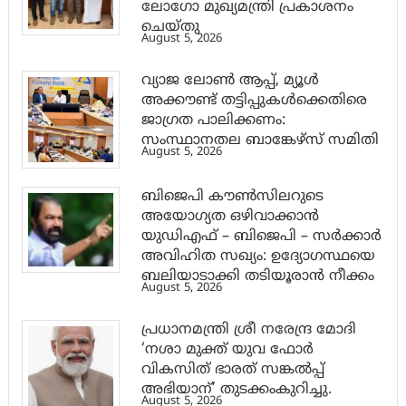
ലോഗോ മുഖ്യമന്ത്രി പ്രകാശനം
ചെയ്തു
August 5, 2026
വ്യാജ ലോൺ ആപ്പ്, മ്യൂൾ
അക്കൗണ്ട് തട്ടിപ്പുകൾക്കെതിരെ
ജാ​ഗ്രത പാലിക്കണം:
സംസ്ഥാനതല ബാങ്കേഴ്സ് സമിതി
August 5, 2026
ബിജെപി കൗൺസിലറുടെ
അയോഗ്യത ഒഴിവാക്കാൻ
യുഡിഎഫ് – ബിജെപി – സർക്കാർ
അവിഹിത സഖ്യം: ഉദ്യോഗസ്ഥയെ
ബലിയാടാക്കി തടിയൂരാൻ നീക്കം
August 5, 2026
പ്രധാനമന്ത്രി ശ്രീ നരേന്ദ്ര മോദി
‘നശാ മുക്ത് യുവ ഫോർ
വികസിത് ഭാരത് സങ്കൽപ്പ്
അഭിയാന്’ തുടക്കംകുറിച്ചു.
August 5, 2026