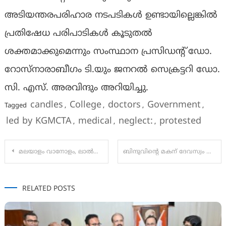
അടിയന്തരപരിഹാര നടപടികൾ ഉണ്ടായില്ലെങ്കിൽ
പ്രതിഷേധ പരിപാടികൾ കൂടുതൽ
ശക്തമാക്കുമെന്നും സംസ്ഥാന പ്രസിഡന്റ് ഡോ.
റോസ്നാരാബീഗം ടി.യും ജനറൽ സെക്രട്ടറി ഡോ.
സി. എസ്. അരവിന്ദും അറിയിച്ചു.
candles
College
doctors
Government
Tagged
,
,
,
,
led by KGMCTA
medical
neglect:
protested
,
,
,
Post
മലയാളം വാനോളം, ലാൽസലാം’: ഒരുക്കങ്ങൾ പൂർത്തിയായി
ബിന്ദുവിന്റെ മകന് ദേവസ്വം ബോർഡിൽ ജോലി
navigation
RELATED POSTS