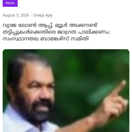
News
August 5, 2026
Sreeja Ajay
വ്യാജ ലോൺ ആപ്പ്, മ്യൂൾ അക്കൗണ്ട്
തട്ടിപ്പുകൾക്കെതിരെ ജാ​ഗ്രത പാലിക്കണം:
സംസ്ഥാനതല ബാങ്കേഴ്സ് സമിതി