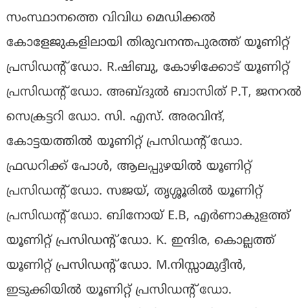
സംസ്ഥാനത്തെ വിവിധ മെഡിക്കൽ
കോളേജുകളിലായി തിരുവനന്തപുരത്ത് യൂണിറ്റ്
പ്രസിഡന്റ് ഡോ. R.ഷിബു, കോഴിക്കോട് യൂണിറ്റ്
പ്രസിഡന്റ് ഡോ. അബ്ദുൽ ബാസിത് P.T, ജനറൽ
സെക്രട്ടറി ഡോ. സി. എസ്. അരവിന്ദ്,
കോട്ടയത്തിൽ യൂണിറ്റ് പ്രസിഡന്റ് ഡോ.
ഫ്രഡറിക്ക് പോൾ, ആലപ്പുഴയിൽ യൂണിറ്റ്
പ്രസിഡന്റ് ഡോ. സജയ്, തൃശ്ശൂരിൽ യൂണിറ്റ്
പ്രസിഡന്റ് ഡോ. ബിനോയ് E.B, എർണാകുളത്ത്
യൂണിറ്റ് പ്രസിഡന്റ് ഡോ. K. ഇന്ദിര, കൊല്ലത്ത്
യൂണിറ്റ് പ്രസിഡന്റ് ഡോ. M.നിസ്സാമുദ്ദീൻ,
ഇടുക്കിയിൽ യൂണിറ്റ് പ്രസിഡന്റ് ഡോ.