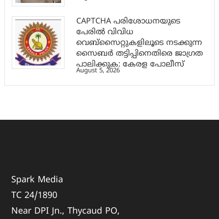
CAPTCHA പരിശോധനയുടെ
പേരില്‍ വിവിധ
വെബ്സൈറ്റുകളിലൂടെ നടക്കുന്ന
സൈബര്‍ തട്ടിപ്പിനെതിരെ ജാഗ്രത
പാലിക്കുക: കേരള പോലീസ്
August 5, 2026
Spark Media
TC 24/1890
Near DPI Jn., Thycaud PO,