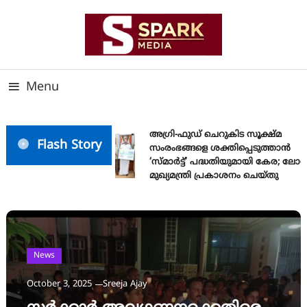
Skip
To
Content
സത്യത്തിന്റെ ജ്വാല വാർത്തയുടെ ലക്ഷ്യം
SPARK MEDIA
Menu
അഗ്രി-ഫുഡ് ചെറുകിട സൂക്ഷ്മ
Flash Story
സംരംഭങ്ങളെ ശക്തിപ്പെടുത്താന്‍
‘സ്മാര്‍ട്ട്’ പദ്ധതിയുമായി കേര; ലോ
മുഖ്യമന്ത്രി പ്രകാശനം ചെയ്തു
News
October 3, 2025
Sreeja Ajay