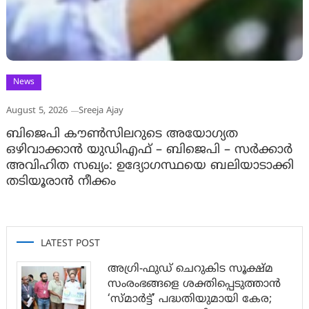
News
August 5, 2026
Sreeja Ajay
ബിജെപി കൗൺസിലറുടെ അയോഗ്യത
ഒഴിവാക്കാൻ യുഡിഎഫ് – ബിജെപി – സർക്കാർ
അവിഹിത സഖ്യം: ഉദ്യോഗസ്ഥയെ ബലിയാടാക്കി
തടിയൂരാൻ നീക്കം
LATEST POST
അഗ്രി-ഫുഡ് ചെറുകിട സൂക്ഷ്മ
സംരംഭങ്ങളെ ശക്തിപ്പെടുത്താന്‍
‘സ്മാര്‍ട്ട്’ പദ്ധതിയുമായി കേര;