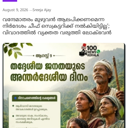
August 9, 2026
Sreeja Ajay
വന്ദേമാതരം മുഴുവൻ ആലപിക്കണമെന്ന
നിർദേശം ചീഫ് സെക്രട്ടറിക്ക് നൽകിയിട്ടില്ല’;
വിവാദത്തിൽ വ്യക്തത വരുത്തി ലോക്ഭവൻ