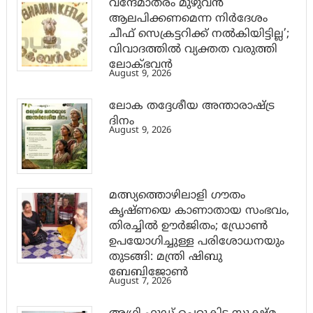
വന്ദേമാതരം മുഴുവൻ
ആലപിക്കണമെന്ന നിർദേശം
ചീഫ് സെക്രട്ടറിക്ക് നൽകിയിട്ടില്ല’;
വിവാദത്തിൽ വ്യക്തത വരുത്തി
ലോക്ഭവൻ
August 9, 2026
ലോക തദ്ദേശീയ അന്താരാഷ്ട്ര
ദിനം
August 9, 2026
മത്സ്യത്തൊഴിലാളി ഗൗതം
കൃഷ്ണയെ കാണാതായ സംഭവം,
തിരച്ചിൽ ഊർജിതം; ഡ്രോണ്‍
ഉപയോഗിച്ചുള്ള പരിശോധനയും
തുടങ്ങി: മന്ത്രി ഷിബു
ബേബിജോണ്‍
August 7, 2026