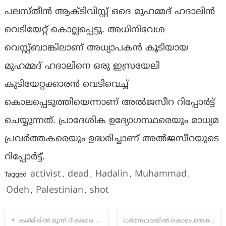
പലസ്തീൻ ആക്ടിവിസ്റ്റ് ഒദെ മുഹമ്മദ് ഹദാലിൻ
വെടിയേറ്റ് കൊല്ലപ്പെട്ടു. അധിനിവേശ
വെസ്റ്റ്ബാങ്കിലാണ് അധ്യാപകൻ കൂടിയായ
മുഹമ്മദ് ഹദാലിനെ ഒരു ഇസ്രയേലി
കുടിയേറ്റക്കാരൻ വെടിവെച്ച്
കൊലപ്പെടുത്തിയെന്നാണ് അൽജസീറ റിപ്പോർട്ട്
ചെയ്യുന്നത്. പ്രാദേശിക ഉദ്യോഗസ്ഥരെയും മാധ്യമ
പ്രവർത്തകരെയും ഉദ്ധരിച്ചാണ് അൽജസീറയുടെ
റിപ്പോർട്ട്.
activist
dead
Hadalin
Muhammad
Tagged
,
,
,
,
Odeh
Palestinian
shot
,
,
Post
കശ്മീരില്‍ മൂന്ന് ഭീകരരെ വധിച്ചു; പഹല്‍ഗാം ആക്രമണത്തില്‍ പങ്കെടുത്തവരെന്ന് സൂചന
ധർമസ്ഥലയിൽ കൊലപാതക പരമ്പര ആരോപണങ്ങളുടെ പിന്നിൽ കേരള സർക്കാരാണെന്ന് ബിജെപി നേതാവ് ആർ അശോക