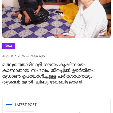
News
August 7, 2026
Sreeja Ajay
മത്സ്യത്തൊഴിലാളി ഗൗതം കൃഷ്ണയെ
കാണാതായ സംഭവം, തിരച്ചിൽ ഊർജിതം;
ഡ്രോണ്‍ ഉപയോഗിച്ചുള്ള പരിശോധനയും
തുടങ്ങി: മന്ത്രി ഷിബു ബേബിജോണ്‍
LATEST POST