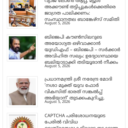
വ്യാജ ലോൺ ആപ്പ്, മ്യൂൾ
അക്കൗണ്ട് തട്ടിപ്പുകൾക്കെതിരെ
ജാ​ഗ്രത പാലിക്കണം:
സംസ്ഥാനതല ബാങ്കേഴ്സ് സമിതി
August 5, 2026
ബിജെപി കൗൺസിലറുടെ
അയോഗ്യത ഒഴിവാക്കാൻ
യുഡിഎഫ് – ബിജെപി – സർക്കാർ
അവിഹിത സഖ്യം: ഉദ്യോഗസ്ഥയെ
ബലിയാടാക്കി തടിയൂരാൻ നീക്കം
August 5, 2026
പ്രധാനമന്ത്രി ശ്രീ നരേന്ദ്ര മോദി
‘നശാ മുക്ത് യുവ ഫോർ
വികസിത് ഭാരത് സങ്കൽപ്പ്
അഭിയാന്’ തുടക്കംകുറിച്ചു.
August 5, 2026
CAPTCHA പരിശോധനയുടെ
പേരില്‍ വിവിധ