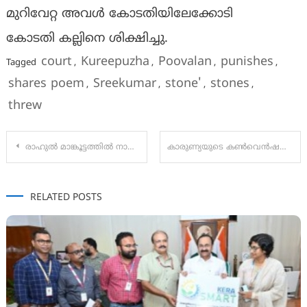
മുറിവേറ്റ അവൾ കോടതിയിലേക്കോടി
കോടതി കല്ലിനെ ശിക്ഷിച്ചു.
court
Kureepuzha
Poovalan
punishes
Tagged
,
,
,
,
shares poem
Sreekumar
stone'
stones
,
,
,
,
threw
Post
രാഹുൽ മാങ്കൂട്ടത്തിൽ നാളെ വോട്ട് ചെയ്യാൻ പാലക്കാട് എത്തിയേക്കും; മുൻകൂര്‍ ജാമ്യത്തിനെതിരെ അപ്പീൽ നൽകാൻ പ്രോസിക്യൂഷൻ
കാരുണ്യയുടെ കൺവെൻഷനും, മോട്ടിവേഷൻ ക്ലാസും
navigation
RELATED POSTS