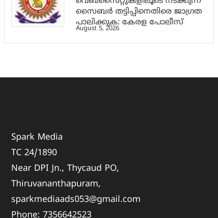
വെബ്സൈറ്റുകളിലൂടെ നടക്കുന്ന
സൈബര്‍ തട്ടിപ്പിനെതിരെ ജാഗ്രത
പാലിക്കുക: കേരള പോലീസ്
August 5, 2026
Spark Media
TC 24/1890
Near DPI Jn., Thycaud PO,
Thiruvananthapuram,
sparkmediaads053@gmail.com
Phone:
735664
2523