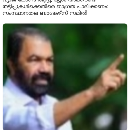
വ്യാജ ലോൺ ആപ്പ്, മ്യൂൾ അക്കൗണ്ട്
തട്ടിപ്പുകൾക്കെതിരെ ജാ​ഗ്രത പാലിക്കണം:
സംസ്ഥാനതല ബാങ്കേഴ്സ് സമിതി