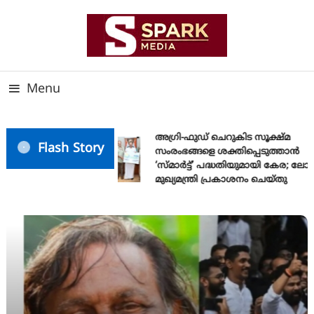
Skip
To
Content
സത്യത്തിന്റെ ജ്വാല വാർത്തയുടെ ലക്ഷ്യം
SPARK MEDIA
Menu
അഗ്രി-ഫുഡ് ചെറുകിട സൂക്ഷ്മ
Flash Story
സംരംഭങ്ങളെ ശക്തിപ്പെടുത്താന്‍
‘സ്മാര്‍ട്ട്’ പദ്ധതിയുമായി കേര; ല
മുഖ്യമന്ത്രി പ്രകാശനം ചെയ്തു