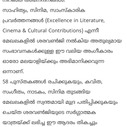
നിറഞ്ഞ അഭിനന്ദനങ്ങൾ!
​സാഹിത്യം, സിനിമ, സാംസ്കാരിക
പ്രവർത്തനങ്ങൾ (Excellence in Literature,
Cinema & Cultural Contributions) എന്നീ
മേഖലകളിൽ ശരവൺജി നൽകിയ അതുല്യമായ
സംഭാവനകൾക്കുള്ള ഈ വലിയ അംഗീകാരം
ഓരോ മലയാളിയ്ക്കും അഭിമാനിക്കവുന്ന
ഒന്നാണ്.
​58 പുസ്തകങ്ങൾ രചിക്കുകയും, കവിത,
സംഗീതം, നാടകം, സിനിമ തുടങ്ങിയ
മേഖലകളിൽ സ്വന്തമായി മുദ്ര പതിപ്പിക്കുകയും
ചെയ്ത ശരവൺജിയുടെ സർഗ്ഗാത്മക
യാത്രയ്ക്ക് ലഭിച്ച ഈ ആദരം തികച്ചും