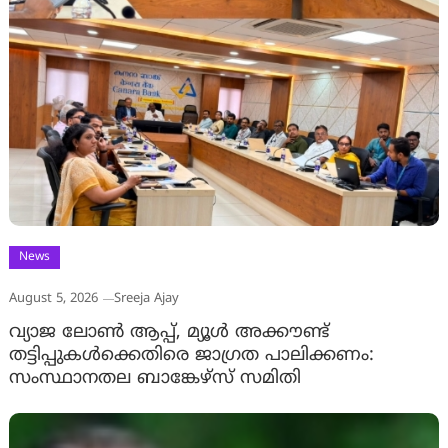
News
August 5, 2026
Sreeja Ajay
വ്യാജ ലോൺ ആപ്പ്, മ്യൂൾ അക്കൗണ്ട്
തട്ടിപ്പുകൾക്കെതിരെ ജാ​ഗ്രത പാലിക്കണം:
സംസ്ഥാനതല ബാങ്കേഴ്സ് സമിതി