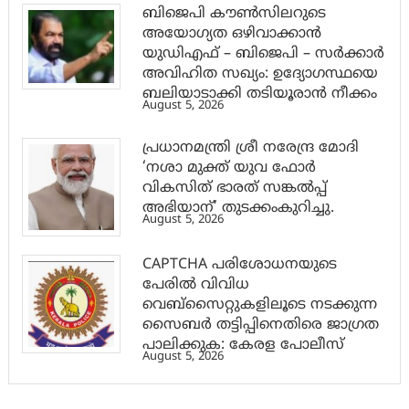
ബിജെപി കൗൺസിലറുടെ
അയോഗ്യത ഒഴിവാക്കാൻ
യുഡിഎഫ് – ബിജെപി – സർക്കാർ
അവിഹിത സഖ്യം: ഉദ്യോഗസ്ഥയെ
ബലിയാടാക്കി തടിയൂരാൻ നീക്കം
August 5, 2026
പ്രധാനമന്ത്രി ശ്രീ നരേന്ദ്ര മോദി
‘നശാ മുക്ത് യുവ ഫോർ
വികസിത് ഭാരത് സങ്കൽപ്പ്
അഭിയാന്’ തുടക്കംകുറിച്ചു.
August 5, 2026
CAPTCHA പരിശോധനയുടെ
പേരില്‍ വിവിധ
വെബ്സൈറ്റുകളിലൂടെ നടക്കുന്ന
സൈബര്‍ തട്ടിപ്പിനെതിരെ ജാഗ്രത
പാലിക്കുക: കേരള പോലീസ്
August 5, 2026