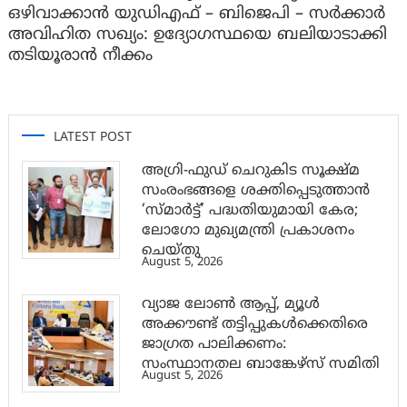
ഒഴിവാക്കാൻ യുഡിഎഫ് – ബിജെപി – സർക്കാർ
അവിഹിത സഖ്യം: ഉദ്യോഗസ്ഥയെ ബലിയാടാക്കി
തടിയൂരാൻ നീക്കം
LATEST POST
അഗ്രി-ഫുഡ് ചെറുകിട സൂക്ഷ്മ
സംരംഭങ്ങളെ ശക്തിപ്പെടുത്താന്‍
‘സ്മാര്‍ട്ട്’ പദ്ധതിയുമായി കേര;
ലോഗോ മുഖ്യമന്ത്രി പ്രകാശനം
ചെയ്തു
August 5, 2026
വ്യാജ ലോൺ ആപ്പ്, മ്യൂൾ
അക്കൗണ്ട് തട്ടിപ്പുകൾക്കെതിരെ
ജാ​ഗ്രത പാലിക്കണം:
സംസ്ഥാനതല ബാങ്കേഴ്സ് സമിതി
August 5, 2026