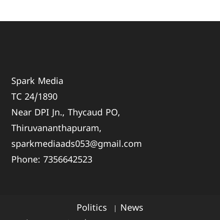
Spark Media
TC 24/1890
Near DPI Jn., Thycaud PO,
Thiruvananthapuram,
sparkmediaads053@gmail.com
Phone:
735664
2523
Politics
News