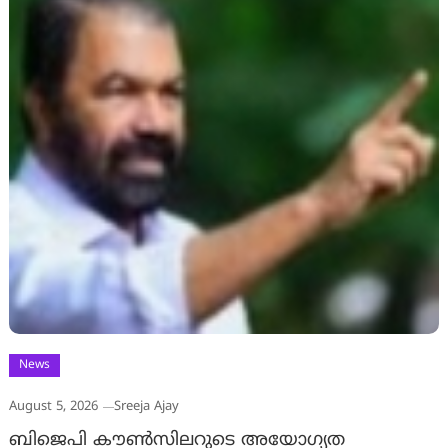
News
August 5, 2026
Sreeja Ajay
ബിജെപി കൗൺസിലറുടെ അയോഗ്യത