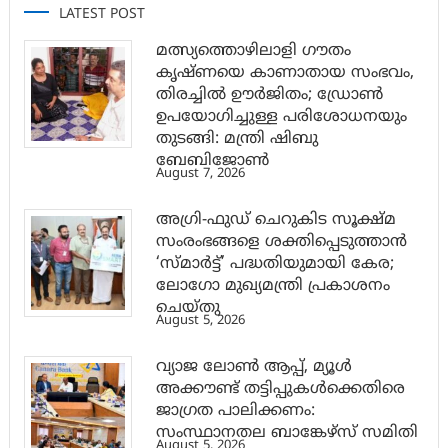
LATEST POST
മത്സ്യത്തൊഴിലാളി ഗൗതം
കൃഷ്ണയെ കാണാതായ സംഭവം,
തിരച്ചിൽ ഊർജിതം; ഡ്രോണ്‍
ഉപയോഗിച്ചുള്ള പരിശോധനയും
തുടങ്ങി: മന്ത്രി ഷിബു
ബേബിജോണ്‍
August 7, 2026
അഗ്രി-ഫുഡ് ചെറുകിട സൂക്ഷ്മ
സംരംഭങ്ങളെ ശക്തിപ്പെടുത്താന്‍
‘സ്മാര്‍ട്ട്’ പദ്ധതിയുമായി കേര;
ലോഗോ മുഖ്യമന്ത്രി പ്രകാശനം
ചെയ്തു
August 5, 2026
വ്യാജ ലോൺ ആപ്പ്, മ്യൂൾ
അക്കൗണ്ട് തട്ടിപ്പുകൾക്കെതിരെ
ജാ​ഗ്രത പാലിക്കണം:
സംസ്ഥാനതല ബാങ്കേഴ്സ് സമിതി
August 5, 2026