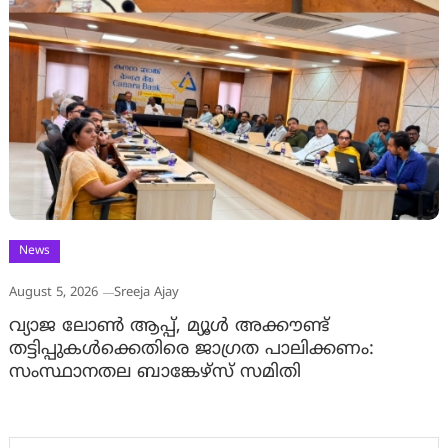
News
August 5, 2026
Sreeja Ajay
വ്യാജ ലോൺ ആപ്പ്, മ്യൂൾ അക്കൗണ്ട്
തട്ടിപ്പുകൾക്കെതിരെ ജാ​ഗ്രത പാലിക്കണം:
സംസ്ഥാനതല ബാങ്കേഴ്സ് സമിതി