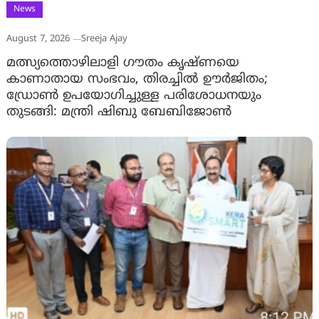
News
August 7, 2026
Sreeja Ajay
മത്സ്യത്തൊഴിലാളി ഗൗതം കൃഷ്ണയെ
കാണാതായ സംഭവം, തിരച്ചിൽ ഊർജിതം;
ഡ്രോണ്‍ ഉപയോഗിച്ചുള്ള പരിശോധനയും
തുടങ്ങി: മന്ത്രി ഷിബു ബേബിജോണ്‍