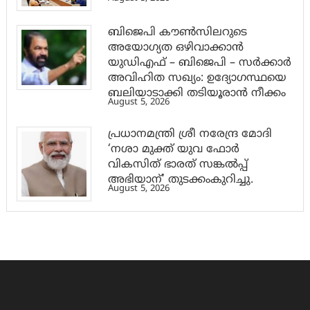
ബിജെപി കൗൺസിലറുടെ
അയോഗ്യത ഒഴിവാക്കാൻ
യുഡിഎഫ് – ബിജെപി – സർക്കാർ
അവിഹിത സഖ്യം: ഉദ്യോഗസ്ഥയെ
ബലിയാടാക്കി തടിയൂരാൻ നീക്കം
August 5, 2026
പ്രധാനമന്ത്രി ശ്രീ നരേന്ദ്ര മോദി
‘നശാ മുക്ത് യുവ ഫോർ
വികസിത് ഭാരത് സങ്കൽപ്പ്
അഭിയാന്’ തുടക്കംകുറിച്ചു.
August 5, 2026