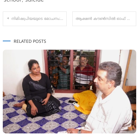
school
suicide
,
Post
നിമിഷപ്രിയയുടെ മോചനം: പുതിയ മധ്യസ്ഥനെ നിയമിച്ച് കേന്ദ്രം, ജീവന് ആശങ്കയില്ലെന്നും സർക്കാർ
ആക്ഷൻ കൗൺസിൽ ഓഫ് സ്റ്റേറ്റ് എംപ്ലോയീസ് & ടീചേഴ്‌സ് സംഘടന സെക്രട്ടറിയേറ്റ് മാർച്ച്‌ നടത്തി
navigation
RELATED POSTS