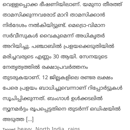
വെള്ളപ്പൊക്ക ഭീഷണിയിലാണ്. യമുനാ തീരത്ത്
താമസിക്കുന്നവരോട് മാറി താമസിക്കാൻ
നിർദേശം നൽകിയിട്ടുണ്ട്. മെട്രൊ-വിമാന
സർവീസുകൾ വൈകുമെന്ന് അധികൃതർ
അറിയിച്ചു. പഞ്ചാബിൽ പ്രളയക്കെടുതിയിൽ
മരിച്ചവരുടെ എണ്ണം 30 ആയി. സേനയുടെ
നേതൃത്വത്തിൽ രക്ഷാപ്രവർത്തനം
തുടരുകയാണ്. 12 ജില്ലകളിലെ രണ്ടര ലക്ഷം
പേരെ പ്രളയം ബാധിച്ചുവെന്നാണ് റിപ്പോർട്ടുകൾ
സൂചിപ്പിക്കുന്നത്. ബംഗാൾ ഉൾക്കടലിൽ
ന്യൂനമർദ്ദം രൂപപ്പെട്ടതിനെ തുടർന്ന് ഒഡിഷയിൽ
അടുത്ത […]
heavy
North India
rains
Tagged
,
,