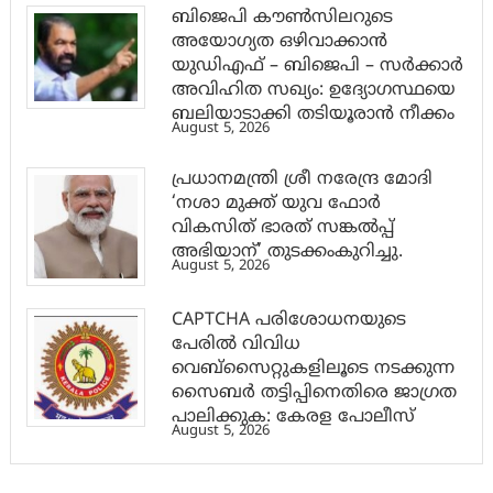
ബിജെപി കൗൺസിലറുടെ
അയോഗ്യത ഒഴിവാക്കാൻ
യുഡിഎഫ് – ബിജെപി – സർക്കാർ
അവിഹിത സഖ്യം: ഉദ്യോഗസ്ഥയെ
ബലിയാടാക്കി തടിയൂരാൻ നീക്കം
August 5, 2026
പ്രധാനമന്ത്രി ശ്രീ നരേന്ദ്ര മോദി
‘നശാ മുക്ത് യുവ ഫോർ
വികസിത് ഭാരത് സങ്കൽപ്പ്
അഭിയാന്’ തുടക്കംകുറിച്ചു.
August 5, 2026
CAPTCHA പരിശോധനയുടെ
പേരില്‍ വിവിധ
വെബ്സൈറ്റുകളിലൂടെ നടക്കുന്ന
സൈബര്‍ തട്ടിപ്പിനെതിരെ ജാഗ്രത
പാലിക്കുക: കേരള പോലീസ്
August 5, 2026