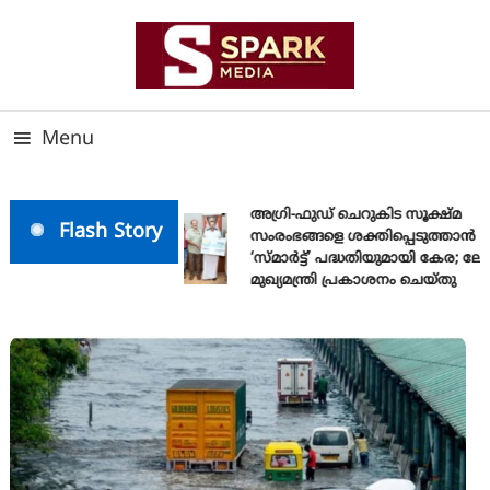
Skip
To
Content
സത്യത്തിന്റെ ജ്വാല വാർത്തയുടെ ലക്ഷ്യം
SPARK MEDIA
Menu
അഗ്രി-ഫുഡ് ചെറുകിട സൂക്ഷ്മ
Flash Story
സംരംഭങ്ങളെ ശക്തിപ്പെടുത്താന്‍
‘സ്മാര്‍ട്ട്’ പദ്ധതിയുമായി കേര; 
മുഖ്യമന്ത്രി പ്രകാശനം ചെയ്തു