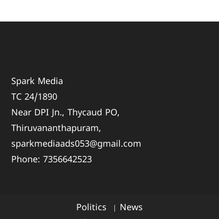
Spark Media
TC 24/1890
Near DPI Jn., Thycaud PO,
Thiruvananthapuram,
sparkmediaads053@gmail.com
Phone:
735664
2523
Politics
News