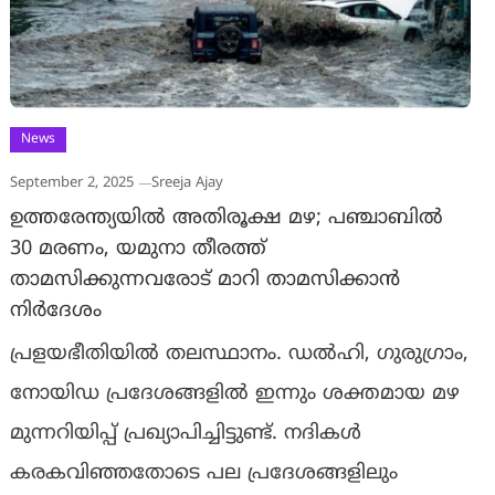
News
September 2, 2025
Sreeja Ajay
ഉത്തരേന്ത്യയിൽ അതിരൂക്ഷ മഴ; പഞ്ചാബിൽ
30 മരണം, യമുനാ തീരത്ത്
താമസിക്കുന്നവരോട് മാറി താമസിക്കാൻ
നിർദേശം
പ്രളയഭീതിയിൽ തലസ്ഥാനം. ഡൽഹി, ഗുരുഗ്രാം,
നോയിഡ പ്രദേശങ്ങളിൽ ഇന്നും ശക്തമായ മഴ
മുന്നറിയിപ്പ് പ്രഖ്യാപിച്ചിട്ടുണ്ട്. നദികൾ
കരകവിഞ്ഞതോടെ പല പ്രദേശങ്ങളിലും