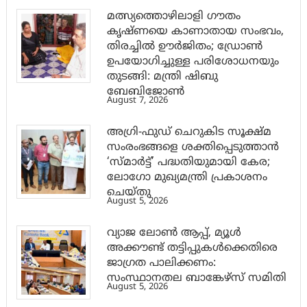
മത്സ്യത്തൊഴിലാളി ഗൗതം
കൃഷ്ണയെ കാണാതായ സംഭവം,
തിരച്ചിൽ ഊർജിതം; ഡ്രോണ്‍
ഉപയോഗിച്ചുള്ള പരിശോധനയും
തുടങ്ങി: മന്ത്രി ഷിബു
ബേബിജോണ്‍
August 7, 2026
അഗ്രി-ഫുഡ് ചെറുകിട സൂക്ഷ്മ
സംരംഭങ്ങളെ ശക്തിപ്പെടുത്താന്‍
‘സ്മാര്‍ട്ട്’ പദ്ധതിയുമായി കേര;
ലോഗോ മുഖ്യമന്ത്രി പ്രകാശനം
ചെയ്തു
August 5, 2026
വ്യാജ ലോൺ ആപ്പ്, മ്യൂൾ
അക്കൗണ്ട് തട്ടിപ്പുകൾക്കെതിരെ
ജാ​ഗ്രത പാലിക്കണം:
സംസ്ഥാനതല ബാങ്കേഴ്സ് സമിതി
August 5, 2026