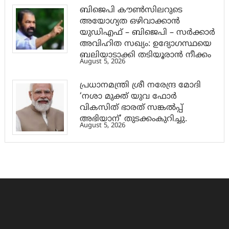
ബിജെപി കൗൺസിലറുടെ
അയോഗ്യത ഒഴിവാക്കാൻ
യുഡിഎഫ് – ബിജെപി – സർക്കാർ
അവിഹിത സഖ്യം: ഉദ്യോഗസ്ഥയെ
ബലിയാടാക്കി തടിയൂരാൻ നീക്കം
August 5, 2026
പ്രധാനമന്ത്രി ശ്രീ നരേന്ദ്ര മോദി
‘നശാ മുക്ത് യുവ ഫോർ
വികസിത് ഭാരത് സങ്കൽപ്പ്
അഭിയാന്’ തുടക്കംകുറിച്ചു.
August 5, 2026