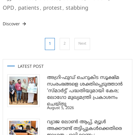
OPD
patients
protest
stabbing
,
,
,
Discover
Posts
1
2
Next
pagination
LATEST POST
അഗ്രി-ഫുഡ് ചെറുകിട സൂക്ഷ്മ
സംരംഭങ്ങളെ ശക്തിപ്പെടുത്താന്‍
‘സ്മാര്‍ട്ട്’ പദ്ധതിയുമായി കേര;
ലോഗോ മുഖ്യമന്ത്രി പ്രകാശനം
ചെയ്തു
August 5, 2026
വ്യാജ ലോൺ ആപ്പ്, മ്യൂൾ
അക്കൗണ്ട് തട്ടിപ്പുകൾക്കെതിരെ