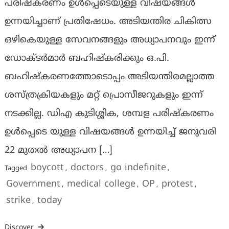
പരിഷ്കരണം ഉൾപ്പെടെയുള്ള വിഷയങ്ങൾ
ഉന്നയിച്ചാണ് പ്രതിഷേധം. അടിയന്തിര ചികിത്സ
ഒഴികെയുള്ള സേവനങ്ങളും അധ്യാപനവും ഇന്ന്
ഡോക്ടർമാർ ബഹിഷ്കരിക്കും ഒ.പി.
ബഹിഷ്കരണത്തോടൊപ്പം അടിയന്തിരമല്ലാത്ത
ശസ്ത്രക്രിയകളും മറ്റ് പ്രൊസീജറുകളും ഇന്ന്
നടക്കില്ല. ഡിഎ കുടിശ്ശിക, ശമ്പള പരിഷ്കരണം
ഉൾപ്പെടെ യുള്ള വിഷയങ്ങൾ ഉന്നയിച്ച് ജനുവരി
22 മുതൽ അധ്യാപന […]
boycott
doctors
go indefinite
Tagged
,
,
,
Government
medical college
OP
protest
,
,
,
,
strike
today
,
Discover