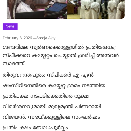
News
February 3, 2026
Sreeja Ajay
ശബരിമല സ്വർണക്കൊള്ളയിൽ പ്രതിഷേധം;
സ്പീക്കറെ കയ്യേറ്റം ചെയ്യാൻ ശ്രമിച്ച് അൻവർ
സാദത്ത്
തിരുവനന്തപുരം: സ്പീക്കർ എ എൻ
ഷംസീറിനെതിരെ കയ്യേറ്റ ശ്രമം നടത്തിയ
പ്രതിപക്ഷ നടപടിക്കെതിരെ രൂക്ഷ
വിമർശനവുമായി മുഖ്യമന്ത്രി പിണറായി
വിജയൻ. സഭയ്ക്കുള്ളിലെ സംഘർഷം
പ്രതിപക്ഷം ബോധപൂർവ്വം