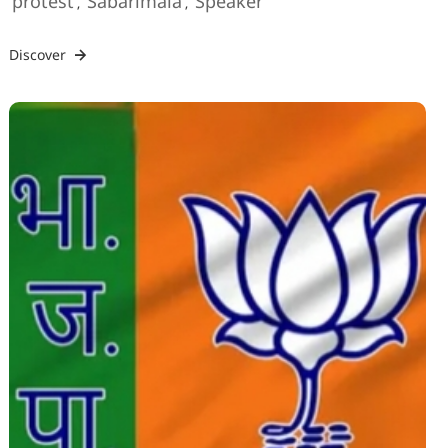
protest
Sabarimala
Speaker
,
,
Discover