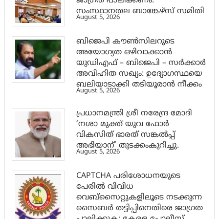
ജാ​ഗ്രത പാലിക്കണം:
സംസ്ഥാനതല ബാങ്കേഴ്സ് സമിതി
August 5, 2026
ബിജെപി കൗൺസിലറുടെ
അയോഗ്യത ഒഴിവാക്കാൻ
യുഡിഎഫ് – ബിജെപി – സർക്കാർ
അവിഹിത സഖ്യം: ഉദ്യോഗസ്ഥയെ
ബലിയാടാക്കി തടിയൂരാൻ നീക്കം
August 5, 2026
പ്രധാനമന്ത്രി ശ്രീ നരേന്ദ്ര മോദി
‘നശാ മുക്ത് യുവ ഫോർ
വികസിത് ഭാരത് സങ്കൽപ്പ്
അഭിയാന്’ തുടക്കംകുറിച്ചു.
August 5, 2026
CAPTCHA പരിശോധനയുടെ
പേരില്‍ വിവിധ
വെബ്സൈറ്റുകളിലൂടെ നടക്കുന്ന
സൈബര്‍ തട്ടിപ്പിനെതിരെ ജാഗ്രത