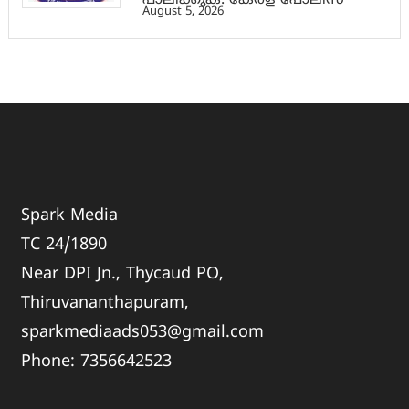
പാലിക്കുക: കേരള പോലീസ്
August 5, 2026
Spark Media
TC 24/1890
Near DPI Jn., Thycaud PO,
Thiruvananthapuram,
sparkmediaads053@gmail.com
Phone:
735664
2523