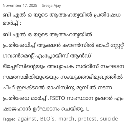
November 17, 2025
Sreeja Ajay
ബി എൽ ഒ യുടെ ആത്മഹത്യയിൽ പ്രതിഷേധ
മാർച്ച്‌ :
ബി എൽ ഒ യുടെ ആത്മഹത്യയിൽ
പ്രതിഷേധിച്ച് ആക്ഷൻ കൗൺസിൽ ഓഫ് സ്റ്റേറ്റ്
ഗവൺമെന്റ് എംപ്ലോയീസ് ആൻഡ്
ടീച്ചേഴ്സിന്റെയും അധ്യാപക സർവീസ് സംഘടന
സമരസമിതിയുടെയും സംയുക്താഭിമുഖ്യത്തിൽ
ചീഫ് ഇലക്ടറൽ ഓഫീസിനു മുമ്പിൽ നടന്ന
പ്രതിഷേധ മാർച്ച് .FSETO സംസ്ഥാന ട്രഷറർ എം
ഷാജഹാൻ ഉദ്ഘാടനം ചെയ്തു. L
against
BLO's
march
protest
suicide
Tagged
,
,
,
,