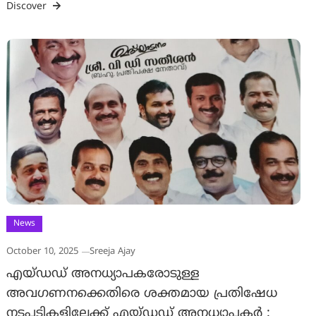
Discover
News
October 10, 2025
Sreeja Ajay
എയ്ഡഡ് അനധ്യാപകരോടുള്ള
അവഗണനക്കെതിരെ ശക്തമായ പ്രതിഷേധ
നടപടികളിലേക്ക് എയ്ഡഡ് അനധ്യാപകർ :