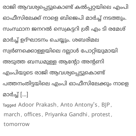
രാജി ആവശ്യപ്പെട്ടുകൊണ്ട് കൽപ്പറ്റയിലെ എംപി
ഓഫീസിലേക്ക് നാളെ ബിജെപി മാർച്ച് നടത്തും.
സംസ്ഥാന ജനറൽ സെക്രട്ടറി ശ്രീ എം ടി രമേശ്‌
മാർച്ച് ഉദ്ഘാടനം ചെയ്യും. ശബരിമല
സ്വർണക്കൊള്ളയിലെ ദല്ലാൾ പോറ്റിയുമായി
അടുത്ത ബന്ധമുള്ള ആൻ്റോ അൻ്റണി
എംപിയുടെ രാജി ആവശ്യപ്പെട്ടുകൊണ്ട്
പത്തനംതിട്ടയിലെ എംപി ഓഫീസിലേക്കും നാളെ
മാർച്ച് […]
Adoor Prakash
Anto Antony's
BJP
Tagged
,
,
,
march
offices
Priyanka Gandhi
protest
,
,
,
,
tomorrow