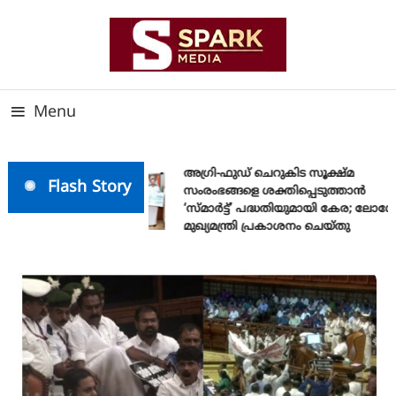
Skip
To
Content
സത്യത്തിന്റെ ജ്വാല വാർത്തയുടെ ലക്ഷ്യം
SPARK MEDIA
Menu
അഗ്രി-ഫുഡ് ചെറുകിട സൂക്ഷ്മ
Flash Story
സംരംഭങ്ങളെ ശക്തിപ്പെടുത്താന്‍
‘സ്മാര്‍ട്ട്’ പദ്ധതിയുമായി കേര; ലോഗോ
മുഖ്യമന്ത്രി പ്രകാശനം ചെയ്തു