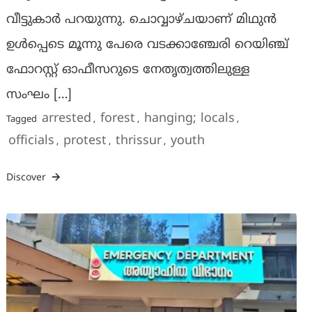
വീട്ടുകാർ പറയുന്നു. ചൊവ്വാഴ്ചയാണ് മിഥുൻ
ഉൾപ്പെടെ മൂന്നു പേരെ വടക്കാഞ്ചേരി റെയിഞ്ച്
ഫോറസ്റ്റ് ഓഫീസറുടെ നേതൃത്വത്തിലുള്ള
സംഘം […]
arrested
forest
hanging; locals
Tagged
,
,
,
officials
protest
thrissur
youth
,
,
,
Discover