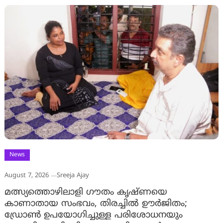
News
August 7, 2026
Sreeja Ajay
മത്സ്യത്തൊഴിലാളി ഗൗതം കൃഷ്ണയെ
കാണാതായ സംഭവം, തിരച്ചിൽ ഊർജിതം;
ഡ്രോണ്‍ ഉപയോഗിച്ചുള്ള പരിശോധനയും