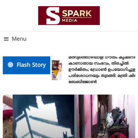
Skip
To
Content
സത്യത്തിന്റെ ജ്വാല വാർത്തയുടെ ലക്ഷ്യം
SPARK MEDIA
Menu
മത്സ്യത്തൊഴിലാളി ഗൗതം കൃഷ്ണയ
കാണാതായ സംഭവം, തിരച്ചിൽ
Flash Story
ഊർജിതം; ഡ്രോണ്‍ ഉപയോഗിച്ചുള്ള
പരിശോധനയും തുടങ്ങി: മന്ത്രി ഷിബ
ബേബിജോണ്‍