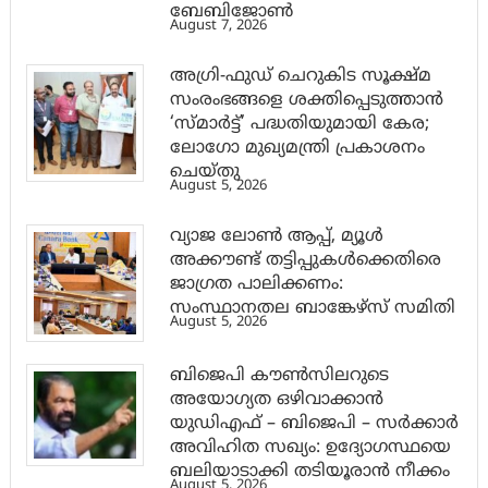
ബേബിജോണ്‍
August 7, 2026
അഗ്രി-ഫുഡ് ചെറുകിട സൂക്ഷ്മ
സംരംഭങ്ങളെ ശക്തിപ്പെടുത്താന്‍
‘സ്മാര്‍ട്ട്’ പദ്ധതിയുമായി കേര;
ലോഗോ മുഖ്യമന്ത്രി പ്രകാശനം
ചെയ്തു
August 5, 2026
വ്യാജ ലോൺ ആപ്പ്, മ്യൂൾ
അക്കൗണ്ട് തട്ടിപ്പുകൾക്കെതിരെ
ജാ​ഗ്രത പാലിക്കണം:
സംസ്ഥാനതല ബാങ്കേഴ്സ് സമിതി
August 5, 2026
ബിജെപി കൗൺസിലറുടെ
അയോഗ്യത ഒഴിവാക്കാൻ
യുഡിഎഫ് – ബിജെപി – സർക്കാർ
അവിഹിത സഖ്യം: ഉദ്യോഗസ്ഥയെ
ബലിയാടാക്കി തടിയൂരാൻ നീക്കം
August 5, 2026