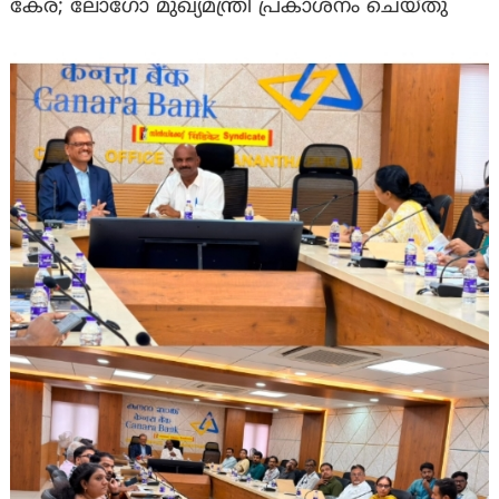
കേര; ലോഗോ മുഖ്യമന്ത്രി പ്രകാശനം ചെയ്തു