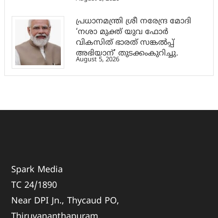
പ്രധാനമന്ത്രി ശ്രീ നരേന്ദ്ര മോദി
‘നശാ മുക്ത് യുവ ഫോർ
വികസിത് ഭാരത് സങ്കൽപ്പ്
അഭിയാന്’ തുടക്കംകുറിച്ചു.
August 5, 2026
Spark Media
TC 24/1890
Near DPI Jn., Thycaud PO,
Thiruvananthapuram,