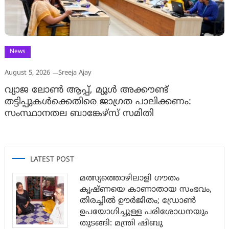
News
August 5, 2026
Sreeja Ajay
വ്യാജ ലോൺ ആപ്പ്, മ്യൂൾ അക്കൗണ്ട്
തട്ടിപ്പുകൾക്കെതിരെ ജാ​ഗ്രത പാലിക്കണം:
സംസ്ഥാനതല ബാങ്കേഴ്സ് സമിതി
LATEST POST
മത്സ്യത്തൊഴിലാളി ഗൗതം
കൃഷ്ണയെ കാണാതായ സംഭവം,
തിരച്ചിൽ ഊർജിതം; ഡ്രോണ്‍
ഉപയോഗിച്ചുള്ള പരിശോധനയും
തുടങ്ങി: മന്ത്രി ഷിബു