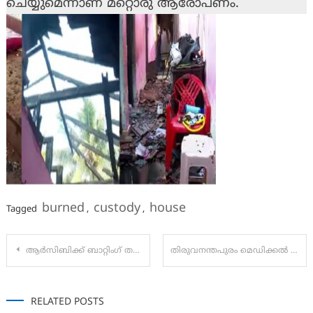
ചെയ്യുമെന്നാണ് മറ്റൊരു ആരോപണം.
burned
custody
house
Tagged
,
,
Post
ആർസിബിക്ക് ബാറ്റിംഗ് തകർച്ച; കോലി പുറത്ത് 5 വിക്കറ്റ് നഷ്ടം
തിരുവനന്തപുരം മെഡിക്കൽ കോളേജ് ഹോസ്പിറ്റലിലെ അന്വേഷണങ്ങൾക്കുള്ള ഫോൺ നമ്പറുകൾ.
navigation
RELATED POSTS