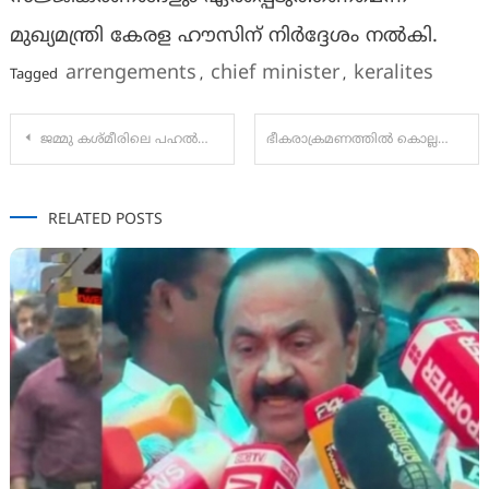
മുഖ്യമന്ത്രി കേരള ഹൗസിന് നിർദ്ദേശം നൽകി.
arrengements
chief minister
keralites
Tagged
,
,
Post
ജമ്മു കശ്മീരിലെ പഹൽഗാമിൽ വിനോദസഞ്ചാരികൾക്ക് നേരെ ആക്രമണം: 25ലേറെ മരണം;രണ്ടു പേർ വിദേശികൾ
ഭീകരാക്രമണത്തില്‍ കൊല്ലപ്പെട്ടവരില്‍ ഇടപ്പള്ളി സ്വദേശി രാമചന്ദ്രന്‍ കൊല്ലപ്പെട്ടുവെന്ന് വിവരം
navigation
RELATED POSTS