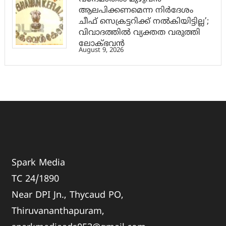
ആലപിക്കണമെന്ന നിർദേശം
ചീഫ് സെക്രട്ടറിക്ക് നൽകിയിട്ടില്ല’;
വിവാദത്തിൽ വ്യക്തത വരുത്തി
ലോക്ഭവൻ
August 9, 2026
Spark Media
TC 24/1890
Near DPI Jn., Thycaud PO,
Thiruvananthapuram,