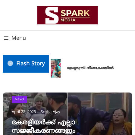
Skip
To
Content
സത്യത്തിന്റെ ജ്വാല വാർത്തയുടെ ലക്ഷ്യം
SPARK MEDIA
Menu
Flash Story
മുഖ്യമന്ത്രി നീണ്ടകരയിൽ
News
April 22, 2025
Sreeja Ajay
കേരളീയർക്ക് എല്ലാ
സജ്ജീകരണങ്ങളും