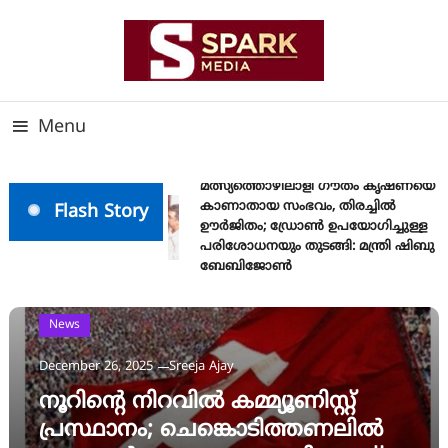
Skip
To
Content
സത്യത്തിന്റെ ജ്വാല വാർത്തയുടെ ലക്ഷ്യം
SPARK MEDIA
Menu
മത്സ്യത്തൊഴിലാളി ഗൗതം കൃഷ്ണയെ
കാണാതായ സംഭവം, തിരച്ചിൽ
Flash Story
ഊർജിതം; ഡ്രോണ്‍ ഉപയോഗിച്ചുള്ള
പരിശോധനയും തുടങ്ങി: മന്ത്രി ഷിബു
ബേബിജോണ്‍
News
December 26, 2025
Sreeja Ajay
നൂറിൻ്റെ നിറവിൽ കമ്മ്യൂണിസ്റ്റ്
പ്രസ്ഥാനം; ചെങ്കൊടിത്തണലിൽ