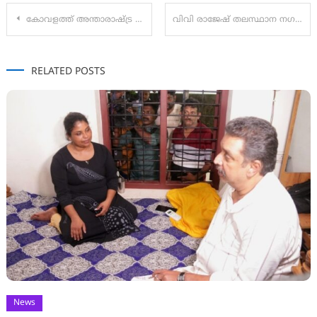
Post
കോവളത്ത് അന്താരാഷ്ട്ര കലാപ്രദർശനം ഡിസംബർ 26 മുതൽ 30 വരെ
വിവി രാജേഷ് തലസ്ഥാന നഗരിയുടെ പ്രഥമ പൌരൻ. തിരുവനന്തപുരം കോര്‍പറേഷന്‍ മേയറായി വിവി രാജേഷിനെ തെരഞ്ഞെടുത്തു
navigation
RELATED POSTS
News