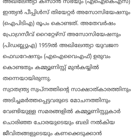
അഖിലേന്ത്യാ കിസാൻ സഭയും (എഐകെഎസ്)
ഇന്ത്യൻ പീപ്പിൾസ് തിയേറ്റർ അസോസിയേഷനും
(ഐപിടിഎ) രൂപം കൊണ്ടത്. അതേവര്‍ഷം
പ്രോഗ്രസീവ് റൈറ്റേഴ്സ് അസോസിയേഷനും
(പിഡബ്ല്യുഎ) 1959ൽ അഖിലേന്ത്യാ യുവജന
ഫെഡറേഷനും (എഐവൈഎഫ്) ഉരുവം
കൊണ്ടതും കമ്മ്യൂണിസ്റ്റ് മുൻകയ്യിൽ
തന്നെയായിരുന്നു.
സ്വാതന്ത്ര്യ സ്വപ്നത്തിന്റെ സാക്ഷാത്കാരത്തിനും
അടിച്ചമർത്തപ്പെട്ടവരുടെ മോചനത്തിനും
വേണ്ടിയുള്ള സമരങ്ങളിൽ കമ്മ്യൂണിസ്റ്റുകാർ
ചൊരിഞ്ഞ ചോരയുടെയും ബലി നൽകിയ
ജീവിതങ്ങളുടെയും കണക്കെടുക്കാൻ