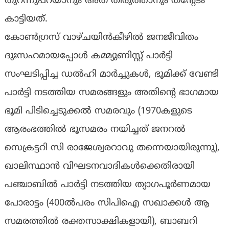
തുറന്നുപറയാനും അത് തിരുത്താനും തന്റേടം
കാട്ടിയത്.
കോൺഗ്രസ് വാഴ്ചയിൻകീഴിൽ ജനജീവിതം
ദുഃസഹമായപ്പോൾ കമ്മ്യുണിസ്റ്റ് പാർട്ടി
സംഘടിപ്പിച്ച ഡൽഹി മാർച്ചുകൾ, ഭൂമിക്ക് വേണ്ടി
പാർട്ടി നടത്തിയ സമരങ്ങളും അതിന്റെ ഭാഗമായ
ഭൂമി പിടിച്ചെടുക്കൽ സമരവും (1970കളുടെ
ആരംഭത്തിൽ ഭൂസമരം നയിച്ചത് ജനറൽ
സെക്രട്ടറി സി രാജേശ്വരറാവു തന്നെയായിരുന്നു),
ഖാലിസ്ഥാൻ വിഘടനവാദികൾക്കെതിരായി
പഞ്ചാബിൽ പാർട്ടി നടത്തിയ ത്യാഗപൂർണമായ
പോരാട്ടം (400ൽപരം സിപിഐ സഖാക്കൾ ആ
സമരത്തിൽ രക്തസാക്ഷികളായി), ബാബറി