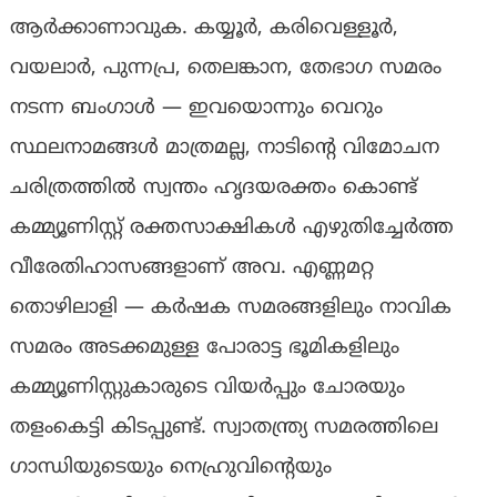
ആർക്കാണാവുക. കയ്യൂർ, കരിവെള്ളൂർ,
വയലാർ, പുന്നപ്ര, തെലങ്കാന, തേഭാഗ സമരം
നടന്ന ബംഗാൾ — ഇവയൊന്നും വെറും
സ്ഥലനാമങ്ങൾ മാത്രമല്ല, നാടിന്റെ വിമോചന
ചരിത്രത്തിൽ സ്വന്തം ഹൃദയരക്തം കൊണ്ട്
കമ്മ്യൂണിസ്റ്റ് രക്തസാക്ഷികൾ എഴുതിച്ചേർത്ത
വീരേതിഹാസങ്ങളാണ് അവ. എണ്ണമറ്റ
തൊഴിലാളി — കർഷക സമരങ്ങളിലും നാവിക
സമരം അടക്കമുള്ള പോരാട്ട ഭൂമികളിലും
കമ്മ്യൂണിസ്റ്റുകാരുടെ വിയർപ്പും ചോരയും
തളംകെട്ടി കിടപ്പുണ്ട്. സ്വാതന്ത്ര്യ സമരത്തിലെ
ഗാന്ധിയുടെയും നെഹ്രുവിന്റെയും