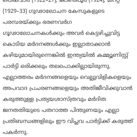
പെഷവാർ (1922–27), കാൺപൂർ (1924), മീററ്റ്
(1929–33) ഗുഢാലോചന കേസുകളുടെ
പരമ്പരയ്ക്കും ഭരണവർഗ
ഗൂഢാലോചനകൾക്കും അവർ കെട്ടഴിച്ചുവിട്ട
കൊടിയ മർദനങ്ങൾക്കും ഇല്ലാതാക്കാൻ
കഴിയുമായിരുന്നെങ്കിൽ ഇന്ത്യയിൽ കമ്മ്യൂണിസ്റ്റ്
പാർട്ടി ഒരിക്കലും തലപൊക്കില്ലായിരുന്നു.
എല്ലാത്തരം മർദനങ്ങളെയും വെല്ലുവിളികളെയും
അപവാദ പ്രചരണങ്ങളെയും അതിജീവിക്കുവാൻ
കരുത്തുള്ള പ്രത്യയശാസ്ത്രവും മർദിത
ജനതതിയുടെ പതറാത്ത പിന്തുണയും എല്ലാ
പ്രതിബന്ധങ്ങളിലും ഈ വിപ്ലവ പാർട്ടിക്ക് കരുത്ത്
പകർന്നു.